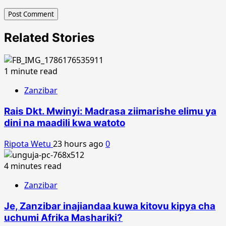
Related Stories
1 minute read
Zanzibar
Rais Dkt. Mwinyi: Madrasa ziimarishe elimu ya
dini na maadili kwa watoto
Ripota Wetu
23 hours ago
0
4 minutes read
Zanzibar
Je, Zanzibar inajiandaa kuwa kitovu kipya cha
uchumi Afrika Mashariki?