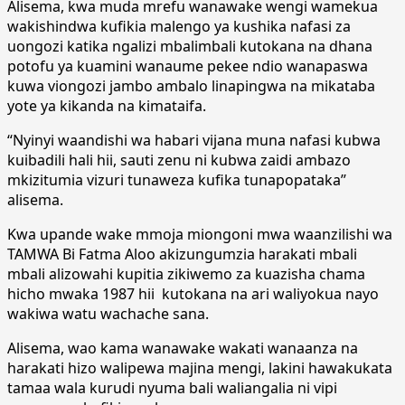
Alisema, kwa muda mrefu wanawake wengi wamekua
wakishindwa kufikia malengo ya kushika nafasi za
uongozi katika ngalizi mbalimbali kutokana na dhana
potofu ya kuamini wanaume pekee ndio wanapaswa
kuwa viongozi jambo ambalo linapingwa na mikataba
yote ya kikanda na kimataifa.
“Nyinyi waandishi wa habari vijana muna nafasi kubwa
kuibadili hali hii, sauti zenu ni kubwa zaidi ambazo
mkizitumia vizuri tunaweza kufika tunapopataka’’
alisema.
Kwa upande wake mmoja miongoni mwa waanzilishi wa
TAMWA Bi Fatma Aloo akizungumzia harakati mbali
mbali alizowahi kupitia zikiwemo za kuazisha chama
hicho mwaka 1987 hii kutokana na ari waliyokua nayo
wakiwa watu wachache sana.
Alisema, wao kama wanawake wakati wanaanza na
harakati hizo walipewa majina mengi, lakini hawakukata
tamaa wala kurudi nyuma bali waliangalia ni vipi