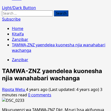
Light/Dark Button
Search
for:
Subscribe
Home
Kitaifa
Zanzibar
TAMWA-ZNZ yaendelea kuonesha njia wanahabari
wachanga
Zanzibar
TAMWA-ZNZ yaendelea kuonesha
njia wanahabari wachanga
Ripota Wetu
4 years ago (Last updated: 4 years ago)
3
minutes read
0 comments
Mkurugenzi wa TAMWA-ZNZ Dkt, Mzuri Issa akifungua