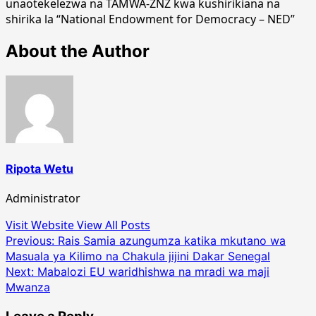
unaotekelezwa na TAMWA-ZNZ kwa kushirikiana na
shirika la “National Endowment for Democracy – NED”
About the Author
Ripota Wetu
Administrator
Visit Website
View All Posts
Post
Previous:
Rais Samia azungumza katika mkutano wa
Masuala ya Kilimo na Chakula jijini Dakar Senegal
navigation
Next:
Mabalozi EU waridhishwa na mradi wa maji
Mwanza