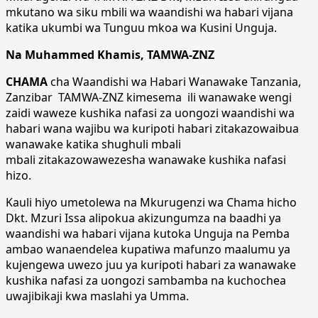
mkutano wa siku mbili wa waandishi wa habari vijana
katika ukumbi wa Tunguu mkoa wa Kusini Unguja.
Na Muhammed Khamis, TAMWA-ZNZ
CHAMA
cha Waandishi wa Habari Wanawake Tanzania,
Zanzibar TAMWA-ZNZ kimesema ili wanawake wengi
zaidi waweze kushika nafasi za uongozi waandishi wa
habari wana wajibu wa kuripoti habari zitakazowaibua
wanawake katika shughuli mbali
mbali zitakazowawezesha wanawake kushika nafasi
hizo.
Kauli hiyo umetolewa na Mkurugenzi wa Chama hicho
Dkt. Mzuri Issa alipokua akizungumza na baadhi ya
waandishi wa habari vijana kutoka Unguja na Pemba
ambao wanaendelea kupatiwa mafunzo maalumu ya
kujengewa uwezo juu ya kuripoti habari za wanawake
kushika nafasi za uongozi sambamba na kuchochea
uwajibikaji kwa maslahi ya Umma.