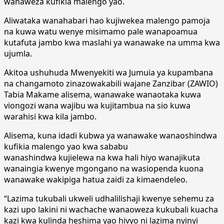
wanaweza kufikia malengo yao.
Aliwataka wanahabari hao kujiwekea malengo pamoja
na kuwa watu wenye misimamo pale wanapoamua
kutafuta jambo kwa maslahi ya wanawake na umma kwa
ujumla.
Akitoa ushuhuda Mwenyekiti wa Jumuia ya kupambana
na changamoto zinazowakabili wajane Zanzibar (ZAWIO)
Tabia Makame alisema, wanawake wanaotaka kuwa
viongozi wana wajibu wa kujitambua na sio kuwa
warahisi kwa kila jambo.
Alisema, kuna idadi kubwa ya wanawake wanaoshindwa
kufikia malengo yao kwa sababu
wanashindwa kujielewa na kwa hali hiyo wanajikuta
wanaingia kwenye mgongano na wasiopenda kuona
wanawake wakipiga hatua zaidi za kimaendeleo.
“Lazima tukubali ukweli udhalilishaji kwenye sehemu za
kazi upo lakini ni wachache wanaoweza kukubali kuacha
kazi kwa kulinda heshima yao hivyo ni lazima nyinyi