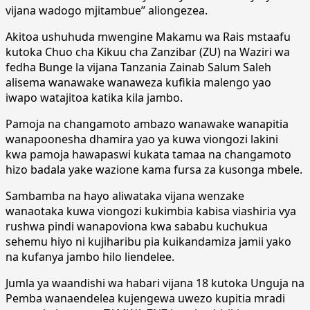
vijana wadogo mjitambue’’ aliongezea.
Akitoa ushuhuda mwengine Makamu wa Rais mstaafu
kutoka Chuo cha Kikuu cha Zanzibar (ZU) na Waziri wa
fedha Bunge la vijana Tanzania Zainab Salum Saleh
alisema wanawake wanaweza kufikia malengo yao
iwapo watajitoa katika kila jambo.
Pamoja na changamoto ambazo wanawake wanapitia
wanapoonesha dhamira yao ya kuwa viongozi lakini
kwa pamoja hawapaswi kukata tamaa na changamoto
hizo badala yake wazione kama fursa za kusonga mbele.
Sambamba na hayo aliwataka vijana wenzake
wanaotaka kuwa viongozi kukimbia kabisa viashiria vya
rushwa pindi wanapoviona kwa sababu kuchukua
sehemu hiyo ni kujiharibu pia kuikandamiza jamii yako
na kufanya jambo hilo liendelee.
Jumla ya waandishi wa habari vijana 18 kutoka Unguja na
Pemba wanaendelea kujengewa uwezo kupitia mradi