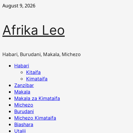
Skip
August 9, 2026
to
content
Afrika Leo
Habari, Burudani, Makala, Michezo
Primary
Habari
Menu
Kitaifa
Kimataifa
Zanzibar
Makala
Makala za Kimataifa
Michezo
Burudani
Michezo Kimataifa
Biashara
Utalii