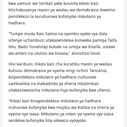
kwa uamuzi wa Serikali yake kuunda kikosi Kazi
kilichokusanya maoni ya wadau wa demokrasia ikiwemo
pendekezo la kuruhusiwa kufanyika mikutano ya
hadhara.
“Tumpe muda Rais Samia na vyombo vyake vya dola
vifanye uchambuzi utakaoendelea kuliweka pamoja Taifa
letu. Bado Tunahitaji kubaki na umoja wa Kitaifa, ustawi
wa amani na utulivu wa kisiasa,” alisisitiza Soud.
Hivi karibuni, Kikosi kazi cha kuratibu maoni ya wadau
kuhusu demokrasia ya vyama vingi nchini Tanzania,
kilipendekeza mikutano ya hadhara iruhusiwe
sambamba na mabadiliko ya sheria mbalimbali
zitakazowezesha mikutano hiyo kufanyika kwa ufanisi.
“Kikosi kazi kinapendekeza mikutano ya hadhara
iruhusiwe kufanyika kwa mujibu wa Katiba na sheria ya
vyama vya siasa. Mikutano ya ndani ya vyama vya siasa
iendelee kufanyika bila vikwazo vyovyote.