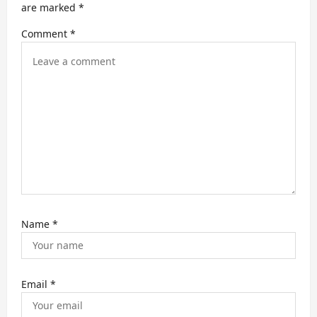
a
are marked
*
t
Comment
*
i
o
n
Name
*
Email
*