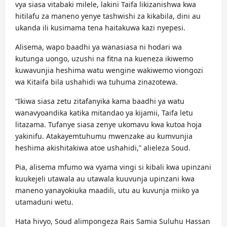
vya siasa vitabaki milele, lakini Taifa likizanishwa kwa
hitilafu za maneno yenye tashwishi za kikabila, dini au
ukanda ili kusimama tena haitakuwa kazi nyepesi.
Alisema, wapo baadhi ya wanasiasa ni hodari wa
kutunga uongo, uzushi na fitna na kueneza ikiwemo
kuwavunjia heshima watu wengine wakiwemo viongozi
wa Kitaifa bila ushahidi wa tuhuma zinazotewa.
“Ikiwa siasa zetu zitafanyika kama baadhi ya watu
wanavyoandika katika mitandao ya kijamii, Taifa letu
litazama. Tufanye siasa zenye ukomavu kwa kutoa hoja
yakinifu. Atakayemtuhumu mwenzake au kumvunjia
heshima akishitakiwa atoe ushahidi,” alieleza Soud.
Pia, alisema mfumo wa vyama vingi si kibali kwa upinzani
kuukejeli utawala au utawala kuuvunja upinzani kwa
maneno yanayokiuka maadili, utu au kuvunja miiko ya
utamaduni wetu.
Hata hivyo, Soud alimpongeza Rais Samia Suluhu Hassan