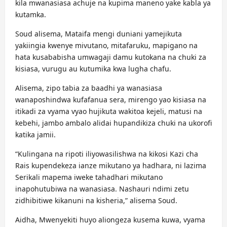
kila mwanasiasa achuje na kupima maneno yake kabla ya
kutamka.
Soud alisema, Mataifa mengi duniani yamejikuta
yakiingia kwenye mivutano, mitafaruku, mapigano na
hata kusababisha umwagaji damu kutokana na chuki za
kisiasa, vurugu au kutumika kwa lugha chafu.
Alisema, zipo tabia za baadhi ya wanasiasa
wanaposhindwa kufafanua sera, mirengo yao kisiasa na
itikadi za vyama vyao hujikuta wakitoa kejeli, matusi na
kebehi, jambo ambalo alidai hupandikiza chuki na ukorofi
katika jamii.
“Kulingana na ripoti iliyowasilishwa na kikosi Kazi cha
Rais kupendekeza ianze mikutano ya hadhara, ni lazima
Serikali mapema iweke tahadhari mikutano
inapohutubiwa na wanasiasa. Nashauri ndimi zetu
zidhibitiwe kikanuni na kisheria,” alisema Soud.
Aidha, Mwenyekiti huyo aliongeza kusema kuwa, vyama