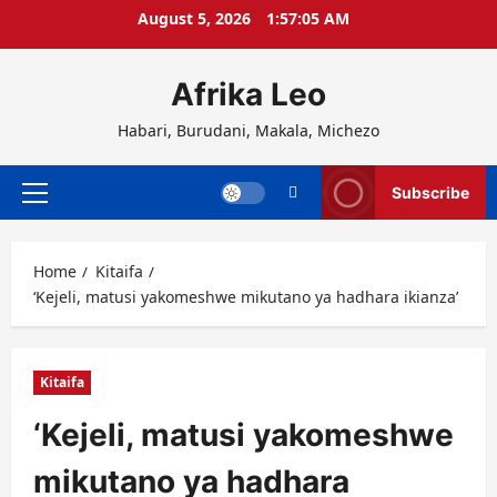
Skip
August 5, 2026
1:57:06 AM
to
content
Afrika Leo
Habari, Burudani, Makala, Michezo
Subscribe
Primary
Menu
Home
Kitaifa
‘Kejeli, matusi yakomeshwe mikutano ya hadhara ikianza’
Kitaifa
‘Kejeli, matusi yakomeshwe
mikutano ya hadhara