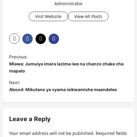
Administrator
Visit Website
View All Posts
P
Previous:
o
Mlawa: Jumuiya imara lazima iwe na chanzo chake cha
s
mapato
t
Next:
Abood: Mikutano ya vyama isikwamishe maendeleo
n
a
v
Leave a Reply
i
g
Your email address will not be published.
Required fields