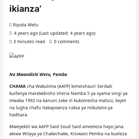
ikianza’
Ripota Wetu
4 years ago (Last updated: 4 years ago)
3 minutes read
0 comments
Na Mwandishi Wetu, Pemba
CHAMA
cha Wakulima (AAFP) kimeishauri Serikali
kuifanya marekebisho sheria Namba 5 ya vyama vingi ya
mwaka 1992 na kanuni zake ili kukomesha matusi, kejeli
na lugha chafu itakapoanza ruksa ya mikutano ya
hadhara.
Mweyekiti wa AAFP Said Soud Said ameeleza hayo jana
akiwa Wilaya ya Chakechake, Kisiwani Pemba na kueleza