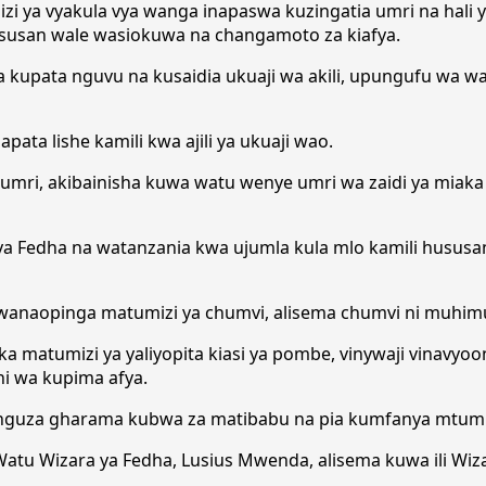
i ya vyakula vya wanga inapaswa kuzingatia umri na hali y
hususan wale wasiokuwa na changamoto za kiafya.
i ya kupata nguvu na kusaidia ukuaji wa akili, upungufu 
ata lishe kamili kwa ajili ya ukuaji wao.
a umri, akibainisha kuwa watu wenye umri wa zaidi ya miak
 ya Fedha na watanzania kwa ujumla kula mlo kamili hususa
wanaopinga matumizi ya chumvi, alisema chumvi ni muhim
 matumizi ya yaliyopita kiasi ya pombe, vinywaji vinavyoo
i wa kupima afya.
nguza gharama kubwa za matibabu na pia kumfanya mtumi
atu Wizara ya Fedha, Lusius Mwenda, alisema kuwa ili Wiz