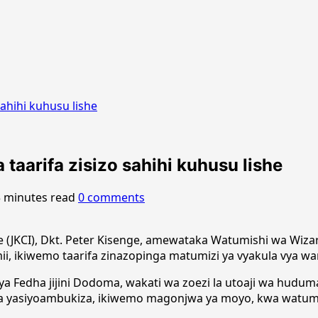
ahihi kuhusu lishe
aarifa zisizo sahihi kuhusu lishe
3 minutes read
0 comments
e (JKCI), Dkt. Peter Kisenge, amewataka Watumishi wa Wiz
jamii, ikiwemo taarifa zinazopinga matumizi ya vyakula vya 
a Fedha jijini Dodoma, wakati wa zoezi la utoaji wa hudu
a yasiyoambukiza, ikiwemo magonjwa ya moyo, kwa watumi