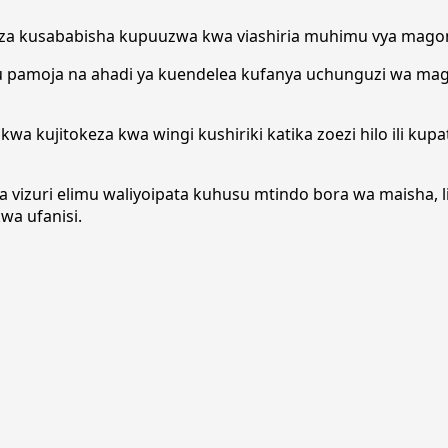
za kusababisha kupuuzwa kwa viashiria muhimu vya magon
 pamoja na ahadi ya kuendelea kufanya uchunguzi wa mag
 kujitokeza kwa wingi kushiriki katika zoezi hilo ili kup
 vizuri elimu waliyoipata kuhusu mtindo bora wa maisha, l
wa ufanisi.