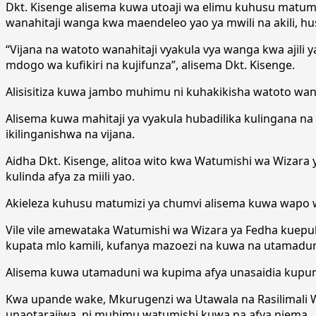
Dkt. Kisenge alisema kuwa utoaji wa elimu kuhusu matumiz
wanahitaji wanga kwa maendeleo yao ya mwili na akili, 
“Vijana na watoto wanahitaji vyakula vya wanga kwa ajil
mdogo wa kufikiri na kujifunza”, alisema Dkt. Kisenge.
Alisisitiza kuwa jambo muhimu ni kuhakikisha watoto wanap
Alisema kuwa mahitaji ya vyakula hubadilika kulingana n
ikilinganishwa na vijana.
Aidha Dkt. Kisenge, alitoa wito kwa Watumishi wa Wizara
kulinda afya za miili yao.
Akieleza kuhusu matumizi ya chumvi alisema kuwa wapo 
Vile vile amewataka Watumishi wa Wizara ya Fedha kuepuka
kupata mlo kamili, kufanya mazoezi na kuwa na utamadun
Alisema kuwa utamaduni wa kupima afya unasaidia kupu
Kwa upande wake, Mkurugenzi wa Utawala na Rasilimali W
unaotarajiwa, ni muhimu watumishi kuwa na afya njema.