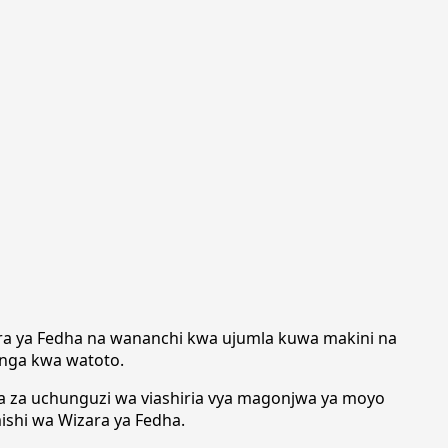
ara ya Fedha na wananchi kwa ujumla kuwa makini na
wanga kwa watoto.
ma za uchunguzi wa viashiria vya magonjwa ya moyo
shi wa Wizara ya Fedha.