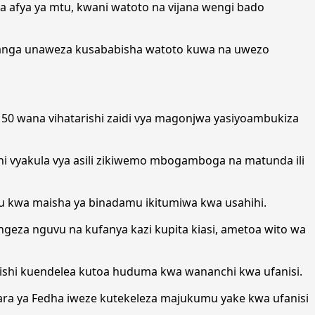
a afya ya mtu, kwani watoto na vijana wengi bado
wa wanga unaweza kusababisha watoto kuwa na uwezo
a 50 wana vihatarishi zaidi vya magonjwa yasiyoambukiza
ni vyakula vya asili zikiwemo mbogamboga na matunda ili
u kwa maisha ya binadamu ikitumiwa kwa usahihi.
ngeza nguvu na kufanya kazi kupita kiasi, ametoa wito wa
shi kuendelea kutoa huduma kwa wananchi kwa ufanisi.
ara ya Fedha iweze kutekeleza majukumu yake kwa ufanisi