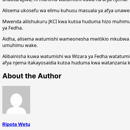
Alisema ukosefu wa elimu kuhusu masuala ya afya unawe
Mwenda aliishukuru JKCI kwa kutoa huduma hizo muhimu
ya Fedha.
Aidha, alisema watumishi wameonesha mwitikio mkubwa kwa
umuhimu wake.
Alibainisha kuwa watumishi wa Wizara ya Fedha watatumia
afya njema itakayosaidia kutoa huduma kwa watanzania k
About the Author
Ripota Wetu