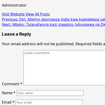
Administrator
Visit Website
View All Posts
Post
Previous:
Dkt. Mwinyi aipongeza India kwa kuendeleza us
Next:
Mbeto: Tutayafanyia kazi maagizo tuliyopewa na Dk
navigation
Leave a Reply
Your email address will not be published.
Required fields
Comment
*
Name
*
Email
*