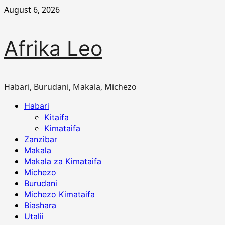
Skip
August 6, 2026
to
content
Afrika Leo
Habari, Burudani, Makala, Michezo
Primary
Habari
Menu
Kitaifa
Kimataifa
Zanzibar
Makala
Makala za Kimataifa
Michezo
Burudani
Michezo Kimataifa
Biashara
Utalii