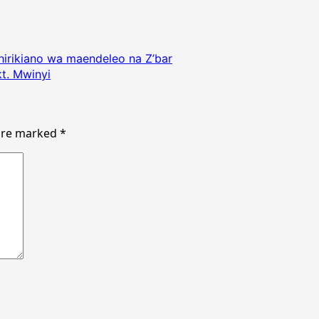
hirikiano wa maendeleo na Z’bar
t. Mwinyi
 are marked
*