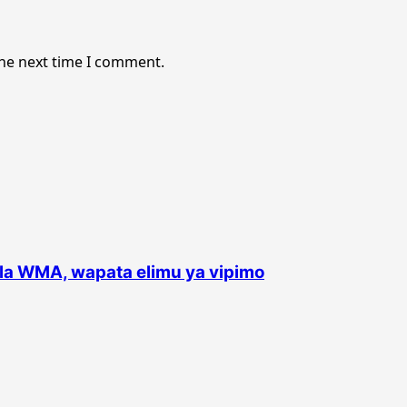
the next time I comment.
la WMA, wapata elimu ya vipimo