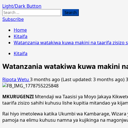
Light/Dark Button
Search
for:
Subscribe
Home
Kitaifa
Watanzania watakiwa kuwa makini na taarifa zisizo s
Kitaifa
Watanzania watakiwa kuwa makini na t
Ripota Wetu
3 months ago (Last updated: 3 months ago)
MKURUGENZI
Mtendaji wa Taasisi ya Moyo Jakaya Kikwet
taarifa zisizo sahihi kuhusu lishe kupitia mitandao ya ki
Rai hiyo imetolewa katika Ukumbi wa Kambarage, Wizara y
pamoja na elimu kuhusu namna ya kujikinga na magonjw