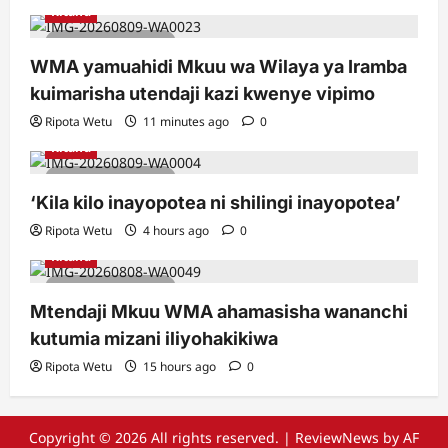
Kitaifa
2 minutes read
WMA yamuahidi Mkuu wa Wilaya ya Iramba
kuimarisha utendaji kazi kwenye vipimo
Ripota Wetu
11 minutes ago
0
Kitaifa
2 minutes read
‘Kila kilo inayopotea ni shilingi inayopotea’
Ripota Wetu
4 hours ago
0
Kitaifa
3 minutes read
Mtendaji Mkuu WMA ahamasisha wananchi
kutumia mizani iliyohakikiwa
Ripota Wetu
15 hours ago
0
Copyright © 2026 All rights reserved.
|
ReviewNews
by AF