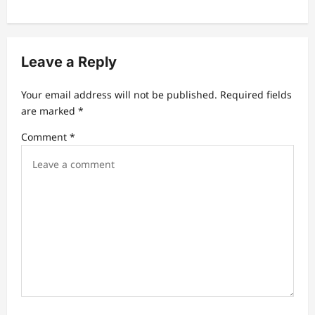
a
v
Leave a Reply
i
g
Your email address will not be published.
Required fields
a
are marked
*
t
Comment
*
i
o
n