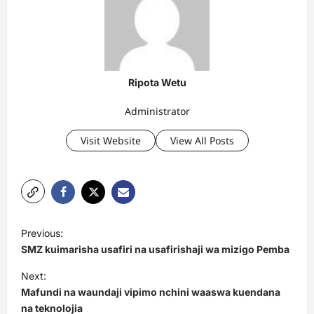
Ripota Wetu
Administrator
Visit Website
View All Posts
P
Previous:
o
SMZ kuimarisha usafiri na usafirishaji wa mizigo Pemba
s
Next:
t
Mafundi na waundaji vipimo nchini waaswa kuendana
na teknolojia
n