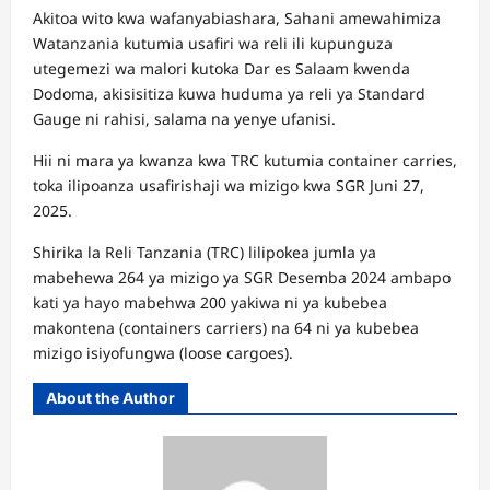
Akitoa wito kwa wafanyabiashara, Sahani amewahimiza
Watanzania kutumia usafiri wa reli ili kupunguza
utegemezi wa malori kutoka Dar es Salaam kwenda
Dodoma, akisisitiza kuwa huduma ya reli ya Standard
Gauge ni rahisi, salama na yenye ufanisi.
Hii ni mara ya kwanza kwa TRC kutumia container carries,
toka ilipoanza usafirishaji wa mizigo kwa SGR Juni 27,
2025.
Shirika la Reli Tanzania (TRC) lilipokea jumla ya
mabehewa 264 ya mizigo ya SGR Desemba 2024 ambapo
kati ya hayo mabehwa 200 yakiwa ni ya kubebea
makontena (containers carriers) na 64 ni ya kubebea
mizigo isiyofungwa (loose cargoes).
About the Author