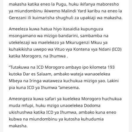
makasha katika eneo la Pugu, huku ikifanya maboresho
ya miundombinu ikiwemo Malindi Yard karibu na eneo la
Gerezani ili kuimarisha shughuli za upakiaji wa makasha.
Ameeleza kuwa hatua hiyo itasaidia kupunguza
msongamano wa mizigo bandarini, sambamba na
utekelezaji wa maelekezo ya Mkurugenzi Mkuu ya
kuhakikisha uwepo wa Vituo vya Kontena vya Ndani (ICD)
katika Morogoro, na Ihumwa .
“Tutakuwa na ICD Morogoro ambayo ipo kilometa 193
kutoka Dar es Salaam, ambako wateja wanaoelekea
Mbeya na Iringa wataweza kuchukua mizigo yao. Lakini
pia kuna ICD ya Ihumwa ”amesema.
Ameongeza kuwa safari ya kuelekea Morogoro huchukua
muda mfupi, huku mzigo unaoelekea Dodoma
ukishushwa katika ICD ya Ihumwa, ambako kuna eneo
kubwa na miundombinu ya kutosha kuhudumia
makasha.