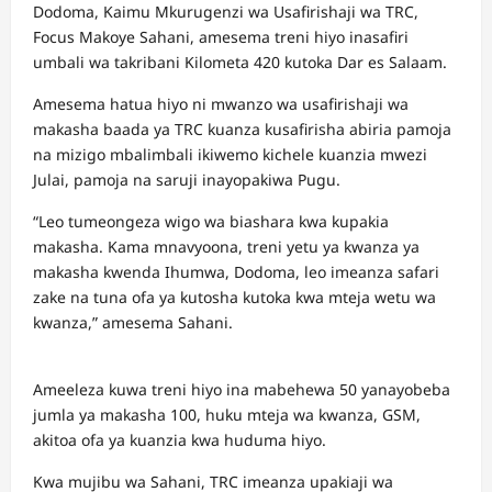
Dodoma, Kaimu Mkurugenzi wa Usafirishaji wa TRC,
Focus Makoye Sahani, amesema treni hiyo inasafiri
umbali wa takribani Kilometa 420 kutoka Dar es Salaam.
Amesema hatua hiyo ni mwanzo wa usafirishaji wa
makasha baada ya TRC kuanza kusafirisha abiria pamoja
na mizigo mbalimbali ikiwemo kichele kuanzia mwezi
Julai, pamoja na saruji inayopakiwa Pugu.
“Leo tumeongeza wigo wa biashara kwa kupakia
makasha. Kama mnavyoona, treni yetu ya kwanza ya
makasha kwenda Ihumwa, Dodoma, leo imeanza safari
zake na tuna ofa ya kutosha kutoka kwa mteja wetu wa
kwanza,” amesema Sahani.
Ameeleza kuwa treni hiyo ina mabehewa 50 yanayobeba
jumla ya makasha 100, huku mteja wa kwanza, GSM,
akitoa ofa ya kuanzia kwa huduma hiyo.
Kwa mujibu wa Sahani, TRC imeanza upakiaji wa