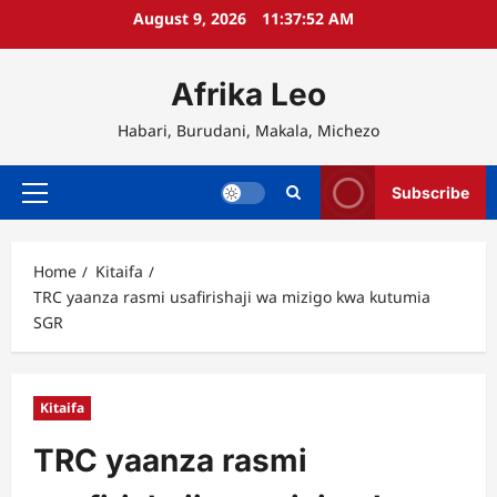
Skip
August 9, 2026
11:37:52 AM
to
content
Afrika Leo
Habari, Burudani, Makala, Michezo
Subscribe
Primary
Menu
Home
Kitaifa
TRC yaanza rasmi usafirishaji wa mizigo kwa kutumia
SGR
Kitaifa
TRC yaanza rasmi