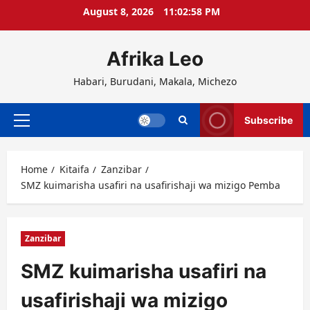
Skip
August 8, 2026
11:02:58 PM
to
content
Afrika Leo
Habari, Burudani, Makala, Michezo
Subscribe
Primary
Menu
Home
Kitaifa
Zanzibar
SMZ kuimarisha usafiri na usafirishaji wa mizigo Pemba
Zanzibar
SMZ kuimarisha usafiri na
usafirishaji wa mizigo