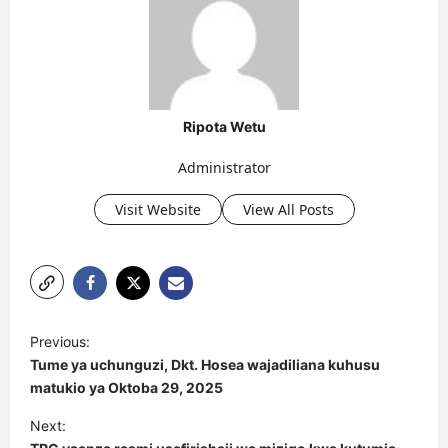
Ripota Wetu
Administrator
Visit Website
View All Posts
P
Previous:
o
Tume ya uchunguzi, Dkt. Hosea wajadiliana kuhusu
s
matukio ya Oktoba 29, 2025
t
Next: