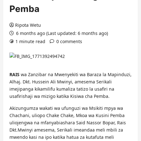
Pemba
Ripota Wetu
6 months ago (Last updated: 6 months ago)
1 minute read
0 comments
RAIS
wa Zanzibar na Mwenyekiti wa Baraza la Mapinduzi,
Alhaj. Dkt. Hussein Ali Mwinyi, amesema Serikali
imejipanga kikamilifu kumaliza tatizo la usafiri na
usafirishaji wa mizigo katika Kisiwa cha Pemba.
Akizungumza wakati wa ufunguzi wa Msikiti mpya wa
Chachani, uliopo Chake Chake, Mkoa wa Kusini Pemba
uliojengwa na mfanyabiashara Said Nassor Bopar, Rais
Dkt.Mwinyi amesema, Serikali imeandaa meli mbili za
mwendo kasi na ipo katika hatua za kutafuta meli