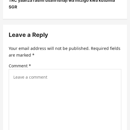
TRC yaanza rasmi usafirishaji wa mizigo kwa kutumia
n
SGR
a
v
i
Leave a Reply
g
a
Your email address will not be published.
Required fields
t
are marked
*
i
Comment
*
o
n