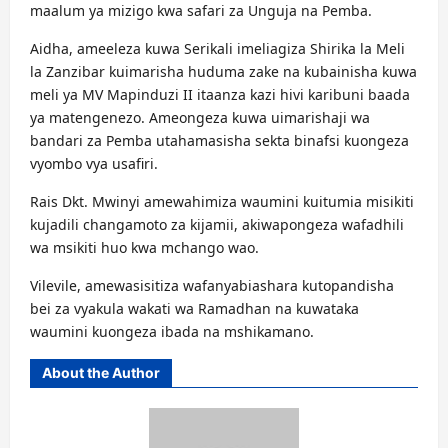
maalum ya mizigo kwa safari za Unguja na Pemba.
Aidha, ameeleza kuwa Serikali imeliagiza Shirika la Meli
la Zanzibar kuimarisha huduma zake na kubainisha kuwa
meli ya MV Mapinduzi II itaanza kazi hivi karibuni baada
ya matengenezo. Ameongeza kuwa uimarishaji wa
bandari za Pemba utahamasisha sekta binafsi kuongeza
vyombo vya usafiri.
Rais Dkt. Mwinyi amewahimiza waumini kuitumia misikiti
kujadili changamoto za kijamii, akiwapongeza wafadhili
wa msikiti huo kwa mchango wao.
Vilevile, amewasisitiza wafanyabiashara kutopandisha
bei za vyakula wakati wa Ramadhan na kuwataka
waumini kuongeza ibada na mshikamano.
About the Author