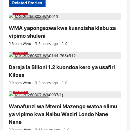
Related Stories
Kitaifa
3 minutes read
WMA yapongezwa kwa kuanzisha klabu za
vipimo shuleni
Ripota Wetu
3 hours ago
0
Kitaifa
2 minutes read
Daraja la Bilioni 1.2 kuondoa kero ya usafiri
Kilosa
Ripota Wetu
3 hours ago
0
Kitaifa
2 minutes read
Wanafunzi wa Mtemi Mazengo watoa elimu
ya vipimo kwa Naibu Waziri Londo Nane
Nane
Ripota Wetu
18 hours ago
0