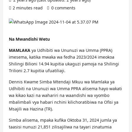
2 minutes read
0 comments
Na Mwandishi Wetu
MAMLAKA
ya Udhibiti wa Ununuzi wa Umma (PPRA)
imesema, katika mwaka wa fedha 2023/2024 imeokoa
Shilingi Bilioni 14.94 kupitia ukaguzi pamoja na Shilingi
Trilioni 2.7 kupitia ufuatiliaji.
Dennis Kwame Simba Mtendaji Mkuu wa Mamlaka ya
Udhibiti na Ununuzi wa Umma PPRA alisema hayo wakati
wa kikao kazi na wahariri na waandishi wa vyombo
mbalimbali vya habari nchini kilichoratibiwa na Ofisi ya
Msajili wa Hazina (TR).
Simba alisema, mpaka kufika Oktoba 31, 2024 jumla ya
taasisi nunuzi 21,851 zilisajiliwa na tayari zinatumia