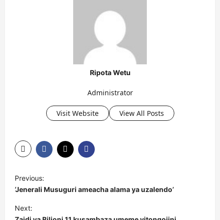
Ripota Wetu
Administrator
Visit Website
View All Posts
P
Previous:
o
‘Jenerali Musuguri ameacha alama ya uzalendo’
s
Next:
t
Zaidi ya Bilioni 11 kusambaza umeme vitongojini