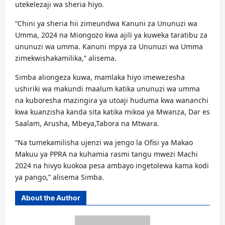
utekelezaji wa sheria hiyo.
“Chini ya sheria hii zimeundwa Kanuni za Ununuzi wa
Umma, 2024 na Miongozo kwa ajili ya kuweka taratibu za
ununuzi wa umma. Kanuni mpya za Ununuzi wa Umma
zimekwishakamilika,” alisema.
Simba aliongeza kuwa, mamlaka hiyo imewezesha
ushiriki wa makundi maalum katika ununuzi wa umma
na kuboresha mazingira ya utoaji huduma kwa wananchi
kwa kuanzisha kanda sita katika mikoa ya Mwanza, Dar es
Saalam, Arusha, Mbeya,Tabora na Mtwara.
“Na tumekamilisha ujenzi wa jengo la Ofisi ya Makao
Makuu ya PPRA na kuhamia rasmi tangu mwezi Machi
2024 na hivyo kuokoa pesa ambayo ingetolewa kama kodi
ya pango,” alisema Simba.
About the Author