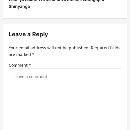
Shinyanga
n
a
v
Leave a Reply
i
g
Your email address will not be published.
Required fields
a
are marked
*
t
Comment
*
i
o
n