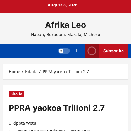
Skip
August 8, 2026
to
content
Afrika Leo
Habari, Burudani, Makala, Michezo
Subscribe
Home
Kitaifa
PPRA yaokoa Trilioni 2.7
Kitaifa
PPRA yaokoa Trilioni 2.7
Ripota Wetu
2 years ago (Last updated: 2 years ago)