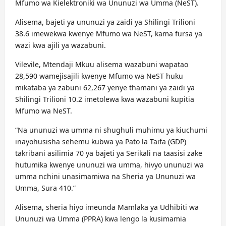
Mfumo wa Kielektroniki wa Ununuzi wa Umma (NeST).
Alisema, bajeti ya ununuzi ya zaidi ya Shilingi Trilioni
38.6 imewekwa kwenye Mfumo wa NeST, kama fursa ya
wazi kwa ajili ya wazabuni.
Vilevile, Mtendaji Mkuu alisema wazabuni wapatao
28,590 wamejisajili kwenye Mfumo wa NeST huku
mikataba ya zabuni 62,267 yenye thamani ya zaidi ya
Shilingi Trilioni 10.2 imetolewa kwa wazabuni kupitia
Mfumo wa NeST.
“Na ununuzi wa umma ni shughuli muhimu ya kiuchumi
inayohusisha sehemu kubwa ya Pato la Taifa (GDP)
takribani asilimia 70 ya bajeti ya Serikali na taasisi zake
hutumika kwenye ununuzi wa umma, hivyo ununuzi wa
umma nchini unasimamiwa na Sheria ya Ununuzi wa
Umma, Sura 410.”
Alisema, sheria hiyo imeunda Mamlaka ya Udhibiti wa
Ununuzi wa Umma (PPRA) kwa lengo la kusimamia