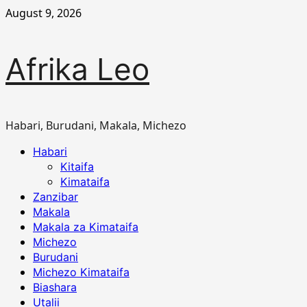
Skip
August 9, 2026
to
content
Afrika Leo
Habari, Burudani, Makala, Michezo
Primary
Habari
Menu
Kitaifa
Kimataifa
Zanzibar
Makala
Makala za Kimataifa
Michezo
Burudani
Michezo Kimataifa
Biashara
Utalii