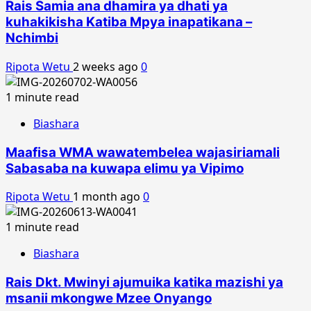
Rais Samia ana dhamira ya dhati ya
kuhakikisha Katiba Mpya inapatikana –
Nchimbi
Ripota Wetu
2 weeks ago
0
1 minute read
Biashara
Maafisa WMA wawatembelea wajasiriamali
Sabasaba na kuwapa elimu ya Vipimo
Ripota Wetu
1 month ago
0
1 minute read
Biashara
Rais Dkt. Mwinyi ajumuika katika mazishi ya
msanii mkongwe Mzee Onyango