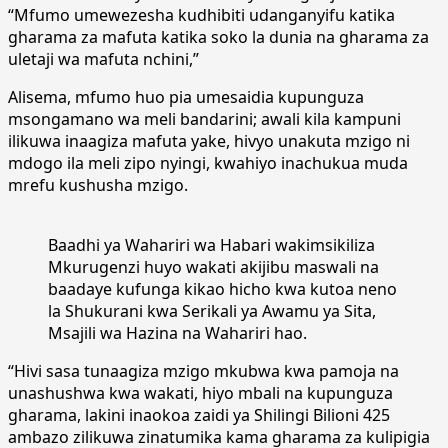
“Mfumo umewezesha kudhibiti udanganyifu katika
gharama za mafuta katika soko la dunia na gharama za
uletaji wa mafuta nchini,”
Alisema, mfumo huo pia umesaidia kupunguza
msongamano wa meli bandarini; awali kila kampuni
ilikuwa inaagiza mafuta yake, hivyo unakuta mzigo ni
mdogo ila meli zipo nyingi, kwahiyo inachukua muda
mrefu kushusha mzigo.
Baadhi ya Wahariri wa Habari wakimsikiliza
Mkurugenzi huyo wakati akijibu maswali na
baadaye kufunga kikao hicho kwa kutoa neno
la Shukurani kwa Serikali ya Awamu ya Sita,
Msajili wa Hazina na Wahariri hao.
“Hivi sasa tunaagiza mzigo mkubwa kwa pamoja na
unashushwa kwa wakati, hiyo mbali na kupunguza
gharama, lakini inaokoa zaidi ya Shilingi Bilioni 425
ambazo zilikuwa zinatumika kama gharama za kulipigia