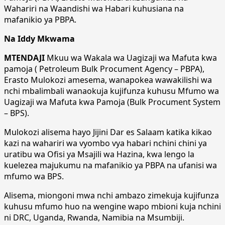
Wahariri na Waandishi wa Habari kuhusiana na
mafanikio ya PBPA.
Na Iddy Mkwama
MTENDAJI
Mkuu wa Wakala wa Uagizaji wa Mafuta kwa
pamoja ( Petroleum Bulk Procument Agency – PBPA),
Erasto Mulokozi amesema, wanapokea wawakilishi wa
nchi mbalimbali wanaokuja kujifunza kuhusu Mfumo wa
Uagizaji wa Mafuta kwa Pamoja (Bulk Procument System
– BPS).
Mulokozi alisema hayo Jijini Dar es Salaam katika kikao
kazi na wahariri wa vyombo vya habari nchini chini ya
uratibu wa Ofisi ya Msajili wa Hazina, kwa lengo la
kuelezea majukumu na mafanikio ya PBPA na ufanisi wa
mfumo wa BPS.
Alisema, miongoni mwa nchi ambazo zimekuja kujifunza
kuhusu mfumo huo na wengine wapo mbioni kuja nchini
ni DRC, Uganda, Rwanda, Namibia na Msumbiji.