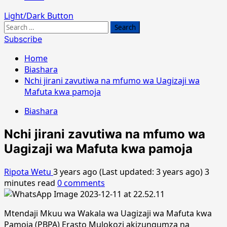
Light/Dark Button
Search
for:
Subscribe
Home
Biashara
Nchi jirani zavutiwa na mfumo wa Uagizaji wa
Mafuta kwa pamoja
Biashara
Nchi jirani zavutiwa na mfumo wa
Uagizaji wa Mafuta kwa pamoja
Ripota Wetu
3 years ago (Last updated: 3 years ago)
3
minutes read
0 comments
Mtendaji Mkuu wa Wakala wa Uagizaji wa Mafuta kwa
Pamoja (PBPA) Erasto Mulokozi akizungumza na