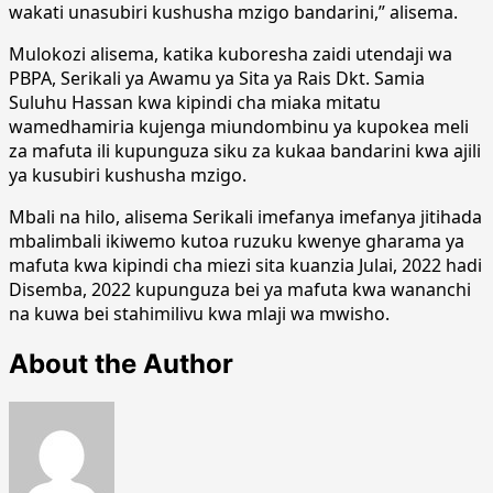
wakati unasubiri kushusha mzigo bandarini,” alisema.
Mulokozi alisema, katika kuboresha zaidi utendaji wa
PBPA, Serikali ya Awamu ya Sita ya Rais Dkt. Samia
Suluhu Hassan kwa kipindi cha miaka mitatu
wamedhamiria kujenga miundombinu ya kupokea meli
za mafuta ili kupunguza siku za kukaa bandarini kwa ajili
ya kusubiri kushusha mzigo.
Mbali na hilo, alisema Serikali imefanya imefanya jitihada
mbalimbali ikiwemo kutoa ruzuku kwenye gharama ya
mafuta kwa kipindi cha miezi sita kuanzia Julai, 2022 hadi
Disemba, 2022 kupunguza bei ya mafuta kwa wananchi
na kuwa bei stahimilivu kwa mlaji wa mwisho.
About the Author