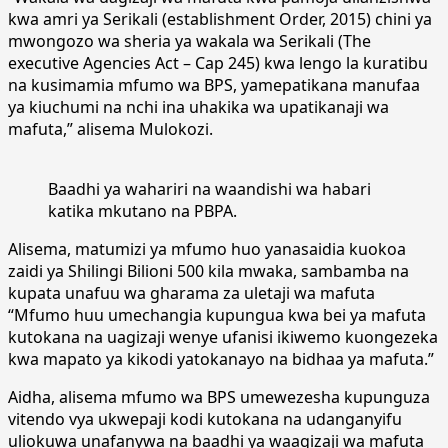
kwa amri ya Serikali (establishment Order, 2015) chini ya
mwongozo wa sheria ya wakala wa Serikali (The
executive Agencies Act – Cap 245) kwa lengo la kuratibu
na kusimamia mfumo wa BPS, yamepatikana manufaa
ya kiuchumi na nchi ina uhakika wa upatikanaji wa
mafuta,” alisema Mulokozi.
Baadhi ya wahariri na waandishi wa habari
katika mkutano na PBPA.
Alisema, matumizi ya mfumo huo yanasaidia kuokoa
zaidi ya Shilingi Bilioni 500 kila mwaka, sambamba na
kupata unafuu wa gharama za uletaji wa mafuta
“Mfumo huu umechangia kupungua kwa bei ya mafuta
kutokana na uagizaji wenye ufanisi ikiwemo kuongezeka
kwa mapato ya kikodi yatokanayo na bidhaa ya mafuta.”
Aidha, alisema mfumo wa BPS umewezesha kupunguza
vitendo vya ukwepaji kodi kutokana na udanganyifu
uliokuwa unafanywa na baadhi ya waagizaji wa mafuta