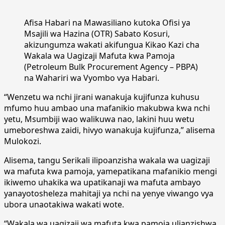
Afisa Habari na Mawasiliano kutoka Ofisi ya
Msajili wa Hazina (OTR) Sabato Kosuri,
akizungumza wakati akifungua Kikao Kazi cha
Wakala wa Uagizaji Mafuta kwa Pamoja
(Petroleum Bulk Procurement Agency – PBPA)
na Wahariri wa Vyombo vya Habari.
“Wenzetu wa nchi jirani wanakuja kujifunza kuhusu
mfumo huu ambao una mafanikio makubwa kwa nchi
yetu, Msumbiji wao walikuwa nao, lakini huu wetu
umeboreshwa zaidi, hivyo wanakuja kujifunza,” alisema
Mulokozi.
Alisema, tangu Serikali ilipoanzisha wakala wa uagizaji
wa mafuta kwa pamoja, yamepatikana mafanikio mengi
ikiwemo uhakika wa upatikanaji wa mafuta ambayo
yanayotosheleza mahitaji ya nchi na yenye viwango vya
ubora unaotakiwa wakati wote.
“Wakala wa uagizaji wa mafuta kwa pamoja ulianzishwa