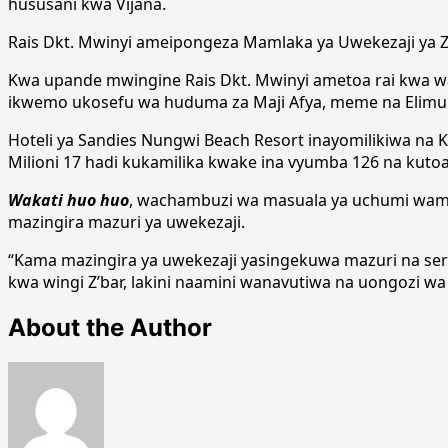
hususani kwa Vijana.
Rais Dkt. Mwinyi ameipongeza Mamlaka ya Uwekezaji ya Z
Kwa upande mwingine Rais Dkt. Mwinyi ametoa rai kwa wa
ikwemo ukosefu wa huduma za Maji Afya, meme na Elimu
Hoteli ya Sandies Nungwi Beach Resort inayomilikiwa na Ka
Milioni 17 hadi kukamilika kwake ina vyumba 126 na kutoa 
Wakati huo huo
, wachambuzi wa masuala ya uchumi wames
mazingira mazuri ya uwekezaji.
“Kama mazingira ya uwekezaji yasingekuwa mazuri na se
kwa wingi Z’bar, lakini naamini wanavutiwa na uongozi wa
About the Author