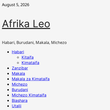
Skip
August 5, 2026
to
content
Afrika Leo
Habari, Burudani, Makala, Michezo
Primary
Habari
Menu
Kitaifa
Kimataifa
Zanzibar
Makala
Makala za Kimataifa
Michezo
Burudani
Michezo Kimataifa
Biashara
Utalii