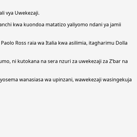
li vya Uwekezaji.
nchi kwa kuondoa matatizo yaliyomo ndani ya jamii
aolo Ross raia wa Italia kwa asilimia, itagharimu Dolla
, ni kutokana na sera nzuri za uwekezaji za Z’bar na
vyosema wanasiasa wa upinzani, wawekezaji wasingekuja