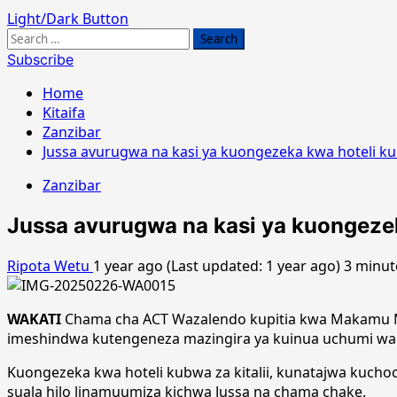
Light/Dark Button
Search
for:
Subscribe
Home
Kitaifa
Zanzibar
Jussa avurugwa na kasi ya kuongezeka kwa hoteli kub
Zanzibar
Jussa avurugwa na kasi ya kuongezeka
Ripota Wetu
1 year ago (Last updated: 1 year ago)
3 minut
WAKATI
Chama cha ACT Wazalendo kupitia kwa Makamu M
imeshindwa kutengeneza mazingira ya kuinua uchumi wa nc
Kuongezeka kwa hoteli kubwa za kitalii, kunatajwa kuch
suala hilo linamuumiza kichwa Jussa na chama chake.