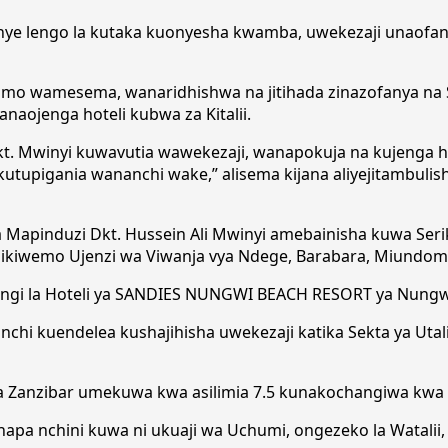
enye lengo la kutaka kuonyesha kwamba, uwekezaji unaofan
o wamesema, wanaridhishwa na jitihada zinazofanya na S
aojenga hoteli kubwa za Kitalii.
t. Mwinyi kuwavutia wawekezaji, wanapokuja na kujenga ho
utupigania wananchi wake,” alisema kijana aliyejitambulis
 Mapinduzi Dkt. Hussein Ali Mwinyi amebainisha kuwa Seri
 ikiwemo Ujenzi wa Viwanja vya Ndege, Barabara, Miundom
singi la Hoteli ya SANDIES NUNGWI BEACH RESORT ya Nungw
chi kuendelea kushajihisha uwekezaji katika Sekta ya Utali
 Zanzibar umekuwa kwa asilimia 7.5 kunakochangiwa kwa ki
 hapa nchini kuwa ni ukuaji wa Uchumi, ongezeko la Watalii,