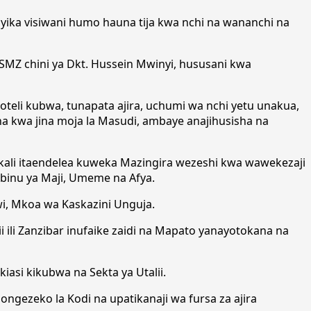
yika visiwani humo hauna tija kwa nchi na wananchi na
MZ chini ya Dkt. Hussein Mwinyi, hususani kwa
teli kubwa, tunapata ajira, uchumi wa nchi yetu unakua,
ha kwa jina moja la Masudi, ambaye anajihusisha na
kali itaendelea kuweka Mazingira wezeshi kwa wawekezaji
binu ya Maji, Umeme na Afya.
i, Mkoa wa Kaskazini Unguja.
i ili Zanzibar inufaike zaidi na Mapato yanayotokana na
asi kikubwa na Sekta ya Utalii.
 ongezeko la Kodi na upatikanaji wa fursa za ajira