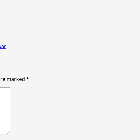
bar
 are marked
*