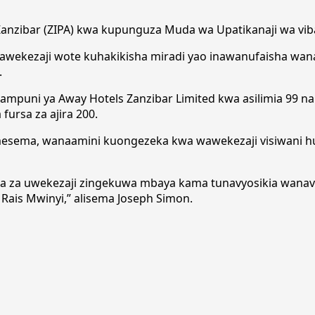
anzibar (ZIPA) kwa kupunguza Muda wa Upatikanaji wa viba
wekezaji wote kuhakikisha miradi yao inawanufaisha wana
.
mpuni ya Away Hotels Zanzibar Limited kwa asilimia 99 na P
fursa za ajira 200.
ema, wanaamini kuongezeka kwa wawekezaji visiwani humo
ra za uwekezaji zingekuwa mbaya kama tunavyosikia wana
 Rais Mwinyi,” alisema Joseph Simon.