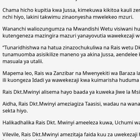
Chama hicho kupitia kwa Jussa, kimekuwa kikitoa kauli z
nchi hiyo, lakini takwimu zinaonyesha mwelekeo mzuri.
Wananchi waliozungumza na Mwandishi Wetu visiwani hum
kutengeneza mazingira mazuri yanayovutia wawekezaji wan
“Tunaridhishwa na hatua zinazochukuliwa na Rais wetu Dk
tunamuomba asisikilize maneno ya akina Jussa, aendelee k
masuala ya utalii.
Mapema leo, Rais wa Zanzibar na Mwenyekiti wa Baraza la
ili kuongeza Idadi ya wawekezaji kwa kuimarisha huduma
Rais Dkt.Mwinyi alisema hayo baada ya kuweka Jiwe la M
Aidha, Rais Dkt.Mwinyi ameziagiza Taasisi, wadau na wanan
sekta hiyo.
Halikadhalika Rais Dkt. Mwinyi ameeleza kuwa, Uchumi wa
Vilevile, Rais Dkt.Mwinyi amezitaja faida kuu za uwekezaji