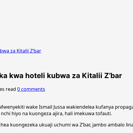
wa za Kitalii Z’bar
 kwa hoteli kubwa za Kitalii Z’bar
es read
0 comments
wenyekiti wake Ismail Jussa wakiendelea kufanya propa
hi hiyo na kuongeza ajira, hali imekuwa tofauti.
ochea kuongezeka ukuaji uchumi wa Z’bar, jambo ambalo li