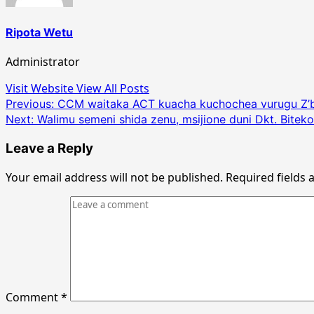
Ripota Wetu
Administrator
Visit Website
View All Posts
Post
Previous:
CCM waitaka ACT kuacha kuchochea vurugu Z’
Next:
Walimu semeni shida zenu, msijione duni Dkt. Biteko
navigation
Leave a Reply
Your email address will not be published.
Required fields
Comment
*