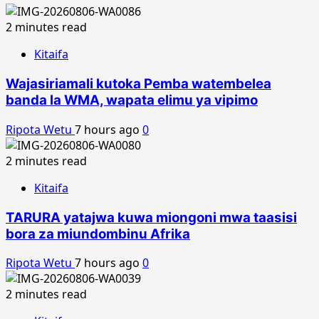
2 minutes read
Kitaifa
Wajasiriamali kutoka Pemba watembelea
banda la WMA, wapata elimu ya vipimo
Ripota Wetu
7 hours ago
0
2 minutes read
Kitaifa
TARURA yatajwa kuwa miongoni mwa taasisi
bora za miundombinu Afrika
Ripota Wetu
7 hours ago
0
2 minutes read