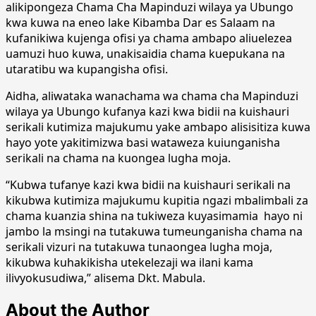
alikipongeza Chama Cha Mapinduzi wilaya ya Ubungo
kwa kuwa na eneo lake Kibamba Dar es Salaam na
kufanikiwa kujenga ofisi ya chama ambapo aliuelezea
uamuzi huo kuwa, unakisaidia chama kuepukana na
utaratibu wa kupangisha ofisi.
Aidha, aliwataka wanachama wa chama cha Mapinduzi
wilaya ya Ubungo kufanya kazi kwa bidii na kuishauri
serikali kutimiza majukumu yake ambapo alisisitiza kuwa
hayo yote yakitimizwa basi wataweza kuiunganisha
serikali na chama na kuongea lugha moja.
“Kubwa tufanye kazi kwa bidii na kuishauri serikali na
kikubwa kutimiza majukumu kupitia ngazi mbalimbali za
chama kuanzia shina na tukiweza kuyasimamia hayo ni
jambo la msingi na tutakuwa tumeunganisha chama na
serikali vizuri na tutakuwa tunaongea lugha moja,
kikubwa kuhakikisha utekelezaji wa ilani kama
ilivyokusudiwa,” alisema Dkt. Mabula.
About the Author