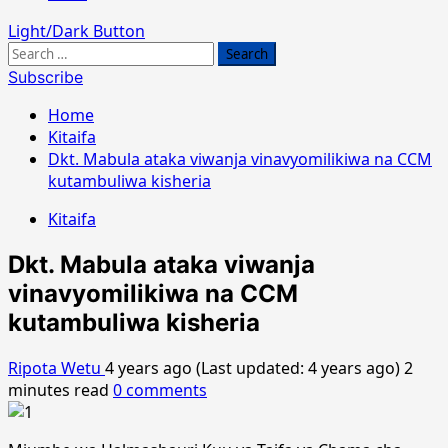
Light/Dark Button
Search
for:
Subscribe
Home
Kitaifa
Dkt. Mabula ataka viwanja vinavyomilikiwa na CCM
kutambuliwa kisheria
Kitaifa
Dkt. Mabula ataka viwanja
vinavyomilikiwa na CCM
kutambuliwa kisheria
Ripota Wetu
4 years ago (Last updated: 4 years ago)
2
minutes read
0 comments