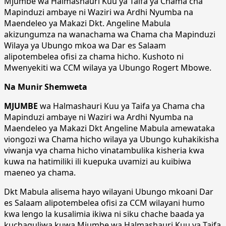
Mjumbe wa Halmashauri Kuu ya Taifa ya Chama cha
Mapinduzi ambaye ni Waziri wa Ardhi Nyumba na
Maendeleo ya Makazi Dkt. Angeline Mabula
akizungumza na wanachama wa Chama cha Mapinduzi
Wilaya ya Ubungo mkoa wa Dar es Salaam
alipotembelea ofisi za chama hicho. Kushoto ni
Mwenyekiti wa CCM wilaya ya Ubungo Rogert Mbowe.
Na Munir Shemweta
MJUMBE
wa Halmashauri Kuu ya Taifa ya Chama cha
Mapinduzi ambaye ni Waziri wa Ardhi Nyumba na
Maendeleo ya Makazi Dkt Angeline Mabula amewataka
viongozi wa Chama hicho wilaya ya Ubungo kuhakikisha
viwanja vya chama hicho vinatambulika kisheria kwa
kuwa na hatimiliki ili kuepuka uvamizi au kuibiwa
maeneo ya chama.
Dkt Mabula alisema hayo wilayani Ubungo mkoani Dar
es Salaam alipotembelea ofisi za CCM wilayani humo
kwa lengo la kusalimia ikiwa ni siku chache baada ya
kuchaguliwa kuwa Mjumbe wa Halmashauri Kuu ya Taifa