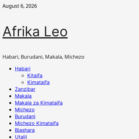
Skip
August 6, 2026
to
content
Afrika Leo
Habari, Burudani, Makala, Michezo
Primary
Habari
Menu
Kitaifa
Kimataifa
Zanzibar
Makala
Makala za Kimataifa
Michezo
Burudani
Michezo Kimataifa
Biashara
Utalii