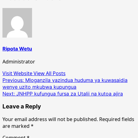
Ripota Wetu
Administrator
Visit Website
View All Posts
Post
Previous:
Mloganzila yazindua huduma ya kuwasaidia
wenye uzito mkubwa kupungua
navigation
Next:
JNHPP kufungua fursa za Utalii na kutoa ajira
Leave a Reply
Your email address will not be published.
Required fields
are marked
*
Comment
*