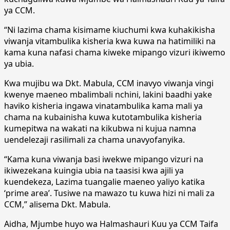
ya CCM.
“Ni lazima chama kisimame kiuchumi kwa kuhakikisha
viwanja vitambulika kisheria kwa kuwa na hatimiliki na
kama kuna nafasi chama kiweke mipango vizuri ikiwemo
ya ubia.
Kwa mujibu wa Dkt. Mabula, CCM inavyo viwanja vingi
kwenye maeneo mbalimbali nchini, lakini baadhi yake
haviko kisheria ingawa vinatambulika kama mali ya
chama na kubainisha kuwa kutotambulika kisheria
kumepitwa na wakati na kikubwa ni kujua namna
uendelezaji rasilimali za chama unavyofanyika.
“Kama kuna viwanja basi iwekwe mipango vizuri na
ikiwezekana kuingia ubia na taasisi kwa ajili ya
kuendekeza, Lazima tuangalie maeneo yaliyo katika
‘prime area’. Tusiwe na mawazo tu kuwa hizi ni mali za
CCM,” alisema Dkt. Mabula.
Aidha, Mjumbe huyo wa Halmashauri Kuu ya CCM Taifa