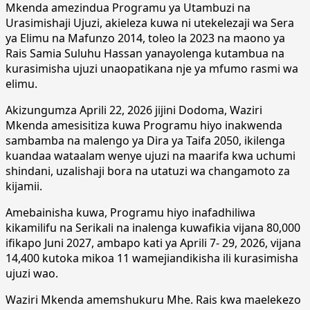
Mkenda amezindua Programu ya Utambuzi na
Urasimishaji Ujuzi, akieleza kuwa ni utekelezaji wa Sera
ya Elimu na Mafunzo 2014, toleo la 2023 na maono ya
Rais Samia Suluhu Hassan yanayolenga kutambua na
kurasimisha ujuzi unaopatikana nje ya mfumo rasmi wa
elimu.
Akizungumza Aprili 22, 2026 jijini Dodoma, Waziri
Mkenda amesisitiza kuwa Programu hiyo inakwenda
sambamba na malengo ya Dira ya Taifa 2050, ikilenga
kuandaa wataalam wenye ujuzi na maarifa kwa uchumi
shindani, uzalishaji bora na utatuzi wa changamoto za
kijamii.
Amebainisha kuwa, Programu hiyo inafadhiliwa
kikamilifu na Serikali na inalenga kuwafikia vijana 80,000
ifikapo Juni 2027, ambapo kati ya Aprili 7- 29, 2026, vijana
14,400 kutoka mikoa 11 wamejiandikisha ili kurasimisha
ujuzi wao.
Waziri Mkenda amemshukuru Mhe. Rais kwa maelekezo