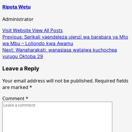
Ripota Wetu
Administrator
Visit Website
View All Posts
Post
Previous:
Serikali yaendeleza ujenzi wa barabara ya Mto
wa Mbu – Loliondo kwa Awamu
navigation
Next:
Wanaharakati, wanasiasa watajwa kuchochea
vurugu Oktoba 29
Leave a Reply
Your email address will not be published.
Required fields
are marked
*
Comment
*