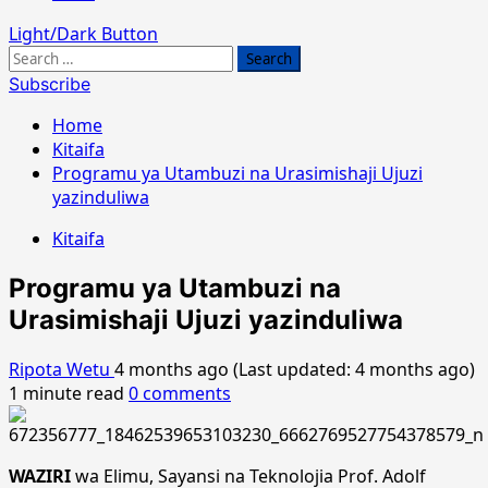
Light/Dark Button
Search
for:
Subscribe
Home
Kitaifa
Programu ya Utambuzi na Urasimishaji Ujuzi
yazinduliwa
Kitaifa
Programu ya Utambuzi na
Urasimishaji Ujuzi yazinduliwa
Ripota Wetu
4 months ago (Last updated: 4 months ago)
1 minute read
0 comments
WAZIRI
wa Elimu, Sayansi na Teknolojia Prof. Adolf