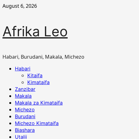
Skip
August 6, 2026
to
content
Afrika Leo
Habari, Burudani, Makala, Michezo
Primary
Habari
Menu
Kitaifa
Kimataifa
Zanzibar
Makala
Makala za Kimataifa
Michezo
Burudani
Michezo Kimataifa
Biashara
Utalii