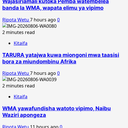
Wajasiriamali kutoka Pemba watembelea
banda la WMA, wapata elimu ya vipimo
Ripota Wetu
7 hours ago
0
2 minutes read
Kitaifa
TARURA yatajwa kuwa miongoni mwa taasisi
bora za miundombinu Afrika
Ripota Wetu
7 hours ago
0
2 minutes read
Kitaifa
WMA yawafundisha watoto vipimo, Naibu
Waziri apongeza
Ripota Wetu
11 hours ago
0