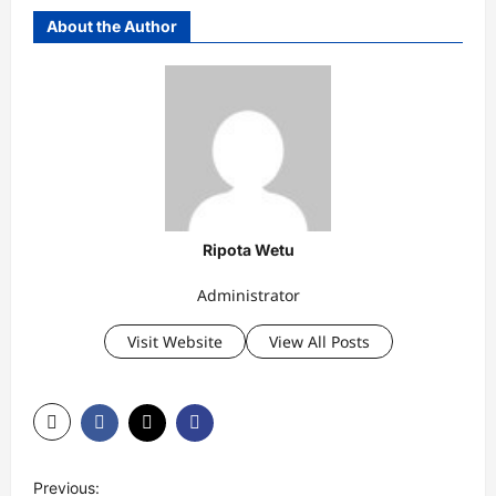
About the Author
Ripota Wetu
Administrator
Visit Website
View All Posts
P
Previous: