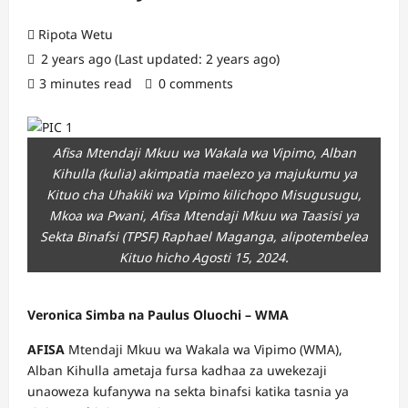
Ripota Wetu
2 years ago (Last updated: 2 years ago)
3 minutes read
0 comments
Afisa Mtendaji Mkuu wa Wakala wa Vipimo, Alban
Kihulla (kulia) akimpatia maelezo ya majukumu ya
Kituo cha Uhakiki wa Vipimo kilichopo Misugusugu,
Mkoa wa Pwani, Afisa Mtendaji Mkuu wa Taasisi ya
Sekta Binafsi (TPSF) Raphael Maganga, alipotembelea
Kituo hicho Agosti 15, 2024.
Veronica Simba na Paulus Oluochi – WMA
AFISA
Mtendaji Mkuu wa Wakala wa Vipimo (WMA),
Alban Kihulla ametaja fursa kadhaa za uwekezaji
unaoweza kufanywa na sekta binafsi katika tasnia ya