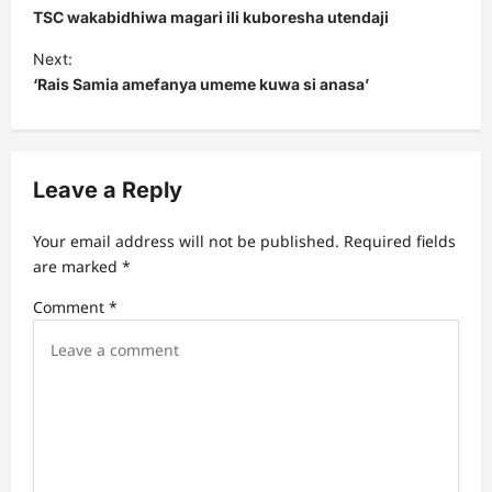
o
TSC wakabidhiwa magari ili kuboresha utendaji
s
Next:
t
‘Rais Samia amefanya umeme kuwa si anasa’
n
a
v
Leave a Reply
i
Your email address will not be published.
Required fields
g
are marked
*
a
Comment
*
t
i
o
n