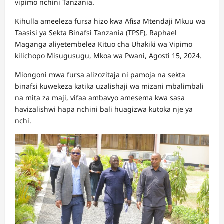
vipimo nchini Tanzania.
Kihulla ameeleza fursa hizo kwa Afisa Mtendaji Mkuu wa
Taasisi ya Sekta Binafsi Tanzania (TPSF), Raphael
Maganga aliyetembelea Kituo cha Uhakiki wa Vipimo
kilichopo Misugusugu, Mkoa wa Pwani, Agosti 15, 2024.
Miongoni mwa fursa alizozitaja ni pamoja na sekta
binafsi kuwekeza katika uzalishaji wa mizani mbalimbali
na mita za maji, vifaa ambavyo amesema kwa sasa
havizalishwi hapa nchini bali huagizwa kutoka nje ya
nchi.