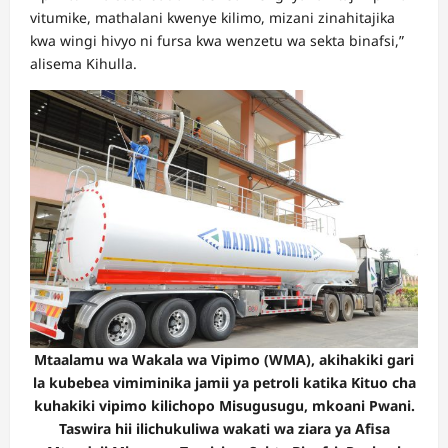
vitumike, mathalani kwenye kilimo, mizani zinahitajika
kwa wingi hivyo ni fursa kwa wenzetu wa sekta binafsi,”
alisema Kihulla.
Mtaalamu wa Wakala wa Vipimo (WMA), akihakiki gari
la kubebea vimiminika jamii ya petroli katika Kituo cha
kuhakiki vipimo kilichopo Misugusugu, mkoani Pwani.
Taswira hii ilichukuliwa wakati wa ziara ya Afisa