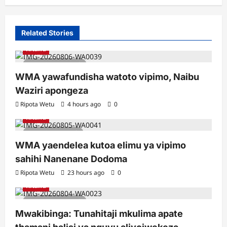
Related Stories
Kitaifa
2 minutes read
WMA yawafundisha watoto vipimo, Naibu
Waziri apongeza
Ripota Wetu
4 hours ago
0
Kitaifa
1 minute read
WMA yaendelea kutoa elimu ya vipimo
sahihi Nanenane Dodoma
Ripota Wetu
23 hours ago
0
Kitaifa
2 minutes read
Mwakibinga: Tunahitaji mkulima apate