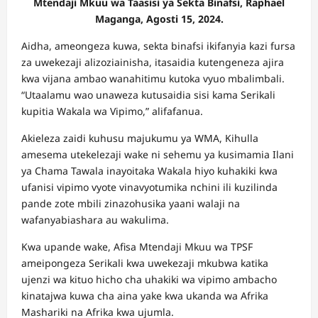
Mtendaji Mkuu wa Taasisi ya Sekta Binafsi, Raphael
Maganga, Agosti 15, 2024.
Aidha, ameongeza kuwa, sekta binafsi ikifanyia kazi fursa
za uwekezaji alizoziainisha, itasaidia kutengeneza ajira
kwa vijana ambao wanahitimu kutoka vyuo mbalimbali.
“Utaalamu wao unaweza kutusaidia sisi kama Serikali
kupitia Wakala wa Vipimo,” alifafanua.
Akieleza zaidi kuhusu majukumu ya WMA, Kihulla
amesema utekelezaji wake ni sehemu ya kusimamia Ilani
ya Chama Tawala inayoitaka Wakala hiyo kuhakiki kwa
ufanisi vipimo vyote vinavyotumika nchini ili kuzilinda
pande zote mbili zinazohusika yaani walaji na
wafanyabiashara au wakulima.
Kwa upande wake, Afisa Mtendaji Mkuu wa TPSF
ameipongeza Serikali kwa uwekezaji mkubwa katika
ujenzi wa kituo hicho cha uhakiki wa vipimo ambacho
kinatajwa kuwa cha aina yake kwa ukanda wa Afrika
Mashariki na Afrika kwa ujumla.