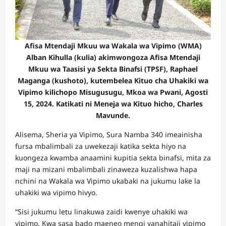
Afisa Mtendaji Mkuu wa Wakala wa Vipimo (WMA)
Alban Kihulla (kulia) akimwongoza Afisa Mtendaji
Mkuu wa Taasisi ya Sekta Binafsi (TPSF), Raphael
Maganga (kushoto), kutembelea Kituo cha Uhakiki wa
Vipimo kilichopo Misugusugu, Mkoa wa Pwani, Agosti
15, 2024. Katikati ni Meneja wa Kituo hicho, Charles
Mavunde.
Alisema, Sheria ya Vipimo, Sura Namba 340 imeainisha
fursa mbalimbali za uwekezaji katika sekta hiyo na
kuongeza kwamba anaamini kupitia sekta binafsi, mita za
maji na mizani mbalimbali zinaweza kuzalishwa hapa
nchini na Wakala wa Vipimo ukabaki na jukumu lake la
uhakiki wa vipimo hivyo.
“Sisi jukumu letu linakuwa zaidi kwenye uhakiki wa
vipimo. Kwa sasa bado maeneo mengi yanahitaji vipimo