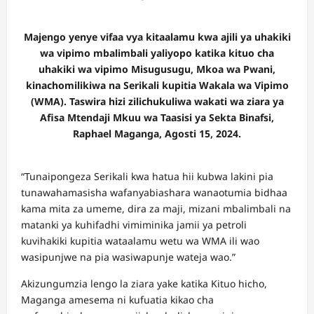
Majengo yenye vifaa vya kitaalamu kwa ajili ya uhakiki
wa vipimo mbalimbali yaliyopo katika kituo cha
uhakiki wa vipimo Misugusugu, Mkoa wa Pwani,
kinachomilikiwa na Serikali kupitia Wakala wa Vipimo
(WMA). Taswira hizi zilichukuliwa wakati wa ziara ya
Afisa Mtendaji Mkuu wa Taasisi ya Sekta Binafsi,
Raphael Maganga, Agosti 15, 2024.
“Tunaipongeza Serikali kwa hatua hii kubwa lakini pia
tunawahamasisha wafanyabiashara wanaotumia bidhaa
kama mita za umeme, dira za maji, mizani mbalimbali na
matanki ya kuhifadhi vimiminika jamii ya petroli
kuvihakiki kupitia wataalamu wetu wa WMA ili wao
wasipunjwe na pia wasiwapunje wateja wao.”
Akizungumzia lengo la ziara yake katika Kituo hicho,
Maganga amesema ni kufuatia kikao cha