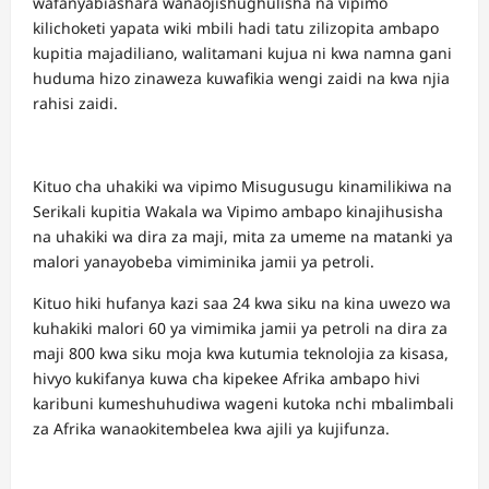
wafanyabiashara wanaojishughulisha na vipimo
kilichoketi yapata wiki mbili hadi tatu zilizopita ambapo
kupitia majadiliano, walitamani kujua ni kwa namna gani
huduma hizo zinaweza kuwafikia wengi zaidi na kwa njia
rahisi zaidi.
Kituo cha uhakiki wa vipimo Misugusugu kinamilikiwa na
Serikali kupitia Wakala wa Vipimo ambapo kinajihusisha
na uhakiki wa dira za maji, mita za umeme na matanki ya
malori yanayobeba vimiminika jamii ya petroli.
Kituo hiki hufanya kazi saa 24 kwa siku na kina uwezo wa
kuhakiki malori 60 ya vimimika jamii ya petroli na dira za
maji 800 kwa siku moja kwa kutumia teknolojia za kisasa,
hivyo kukifanya kuwa cha kipekee Afrika ambapo hivi
karibuni kumeshuhudiwa wageni kutoka nchi mbalimbali
za Afrika wanaokitembelea kwa ajili ya kujifunza.