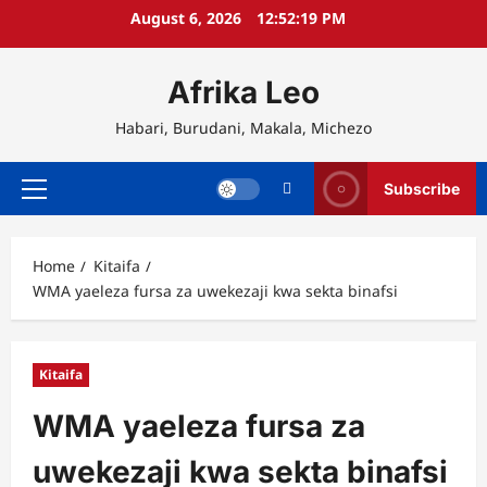
Skip
August 6, 2026
12:52:20 PM
to
content
Afrika Leo
Habari, Burudani, Makala, Michezo
Subscribe
Primary
Menu
Home
Kitaifa
WMA yaeleza fursa za uwekezaji kwa sekta binafsi
Kitaifa
WMA yaeleza fursa za
uwekezaji kwa sekta binafsi