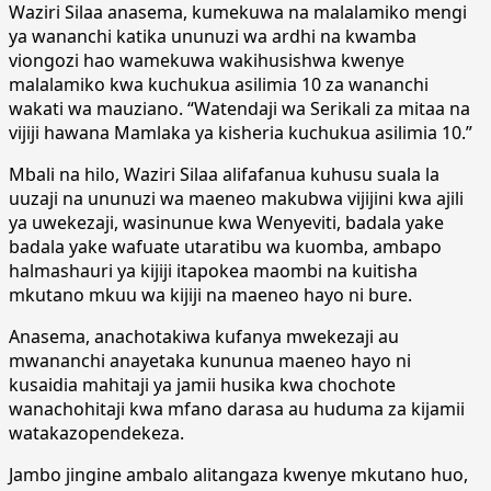
Waziri Silaa anasema, kumekuwa na malalamiko mengi
ya wananchi katika ununuzi wa ardhi na kwamba
viongozi hao wamekuwa wakihusishwa kwenye
malalamiko kwa kuchukua asilimia 10 za wananchi
wakati wa mauziano. “Watendaji wa Serikali za mitaa na
vijiji hawana Mamlaka ya kisheria kuchukua asilimia 10.”
Mbali na hilo, Waziri Silaa alifafanua kuhusu suala la
uuzaji na ununuzi wa maeneo makubwa vijijini kwa ajili
ya uwekezaji, wasinunue kwa Wenyeviti, badala yake
badala yake wafuate utaratibu wa kuomba, ambapo
halmashauri ya kijiji itapokea maombi na kuitisha
mkutano mkuu wa kijiji na maeneo hayo ni bure.
Anasema, anachotakiwa kufanya mwekezaji au
mwananchi anayetaka kununua maeneo hayo ni
kusaidia mahitaji ya jamii husika kwa chochote
wanachohitaji kwa mfano darasa au huduma za kijamii
watakazopendekeza.
Jambo jingine ambalo alitangaza kwenye mkutano huo,