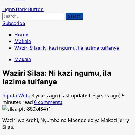
Light/Dark Button
Search
for:
Subscribe
Home
Makala
Waziri Silaa: Ni kazi ngumu, ila lazima tuifanye
Makala
Waziri Silaa: Ni kazi ngumu, ila
lazima tuifanye
Ripota Wetu
3 years ago (Last updated: 3 years ago)
5
minutes read
0 comments
Waziri wa Ardhi, Nyumba na Maendeleo ya Makazi Jerry
Silaa.