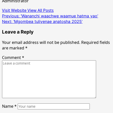
Administrator
Visit Website
View All Posts
Post
Previous:
‘Wananchi waachwe waamue hatma yao’
Next:
‘Mgombea tuliyenae anatosha 2025’
navigation
Leave a Reply
Your email address will not be published.
Required fields
are marked
*
Comment
*
Name
*