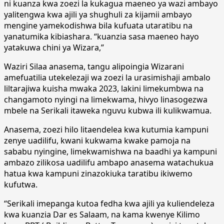
ni kuanza kwa zoezi la kukagua maeneo ya wazi ambayo
yalitengwa kwa ajili ya shughuli za kijamii ambayo
mengine yamekodishwa bila kufuata utaratibu na
yanatumika kibiashara. “kuanzia sasa maeneo hayo
yatakuwa chini ya Wizara,”
Waziri Silaa anasema, tangu alipoingia Wizarani
amefuatilia utekelezaji wa zoezi la urasimishaji ambalo
liltarajiwa kuisha mwaka 2023, lakini limekumbwa na
changamoto nyingi na limekwama, hivyo linasogezwa
mbele na Serikali itaweka nguvu kubwa ili kulikwamua.
Anasema, zoezi hilo litaendelea kwa kutumia kampuni
zenye uadilifu, kwani kukwama kwake pamoja na
sababu nyingine, limekwamishwa na baadhi ya kampuni
ambazo zilikosa uadilifu ambapo anasema watachukua
hatua kwa kampuni zinazokiuka taratibu ikiwemo
kufutwa.
“Serikali imepanga kutoa fedha kwa ajili ya kuliendeleza
kwa kuanzia Dar es Salaam, na kama kwenye Kilimo