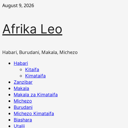
Skip
August 9, 2026
to
content
Afrika Leo
Habari, Burudani, Makala, Michezo
Primary
Habari
Menu
Kitaifa
Kimataifa
Zanzibar
Makala
Makala za Kimataifa
Michezo
Burudani
Michezo Kimataifa
Biashara
Utalii