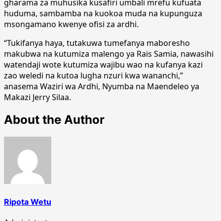
gharama za muhusika kusafiri umbali mrefu kufuata
huduma, sambamba na kuokoa muda na kupunguza
msongamano kwenye ofisi za ardhi.
“Tukifanya haya, tutakuwa tumefanya maboresho
makubwa na kutumiza malengo ya Rais Samia, nawasihi
watendaji wote kutumiza wajibu wao na kufanya kazi
zao weledi na kutoa lugha nzuri kwa wananchi,”
anasema Waziri wa Ardhi, Nyumba na Maendeleo ya
Makazi Jerry Silaa.
About the Author
Ripota Wetu