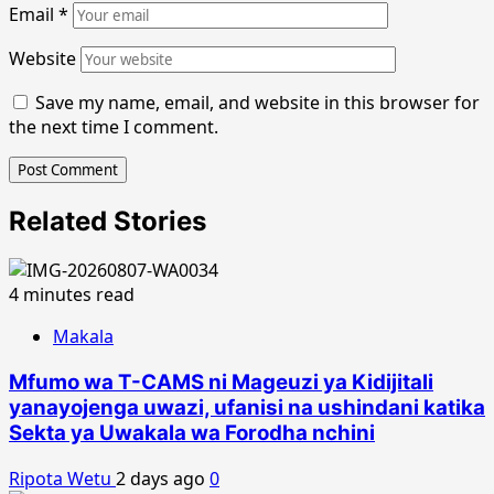
Email
*
Website
Save my name, email, and website in this browser for
the next time I comment.
Related Stories
4 minutes read
Makala
Mfumo wa T-CAMS ni Mageuzi ya Kidijitali
yanayojenga uwazi, ufanisi na ushindani katika
Sekta ya Uwakala wa Forodha nchini
Ripota Wetu
2 days ago
0