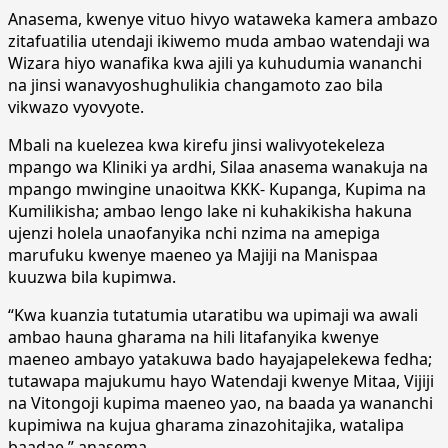
Anasema, kwenye vituo hivyo wataweka kamera ambazo
zitafuatilia utendaji ikiwemo muda ambao watendaji wa
Wizara hiyo wanafika kwa ajili ya kuhudumia wananchi
na jinsi wanavyoshughulikia changamoto zao bila
vikwazo vyovyote.
Mbali na kuelezea kwa kirefu jinsi walivyotekeleza
mpango wa Kliniki ya ardhi, Silaa anasema wanakuja na
mpango mwingine unaoitwa KKK- Kupanga, Kupima na
Kumilikisha; ambao lengo lake ni kuhakikisha hakuna
ujenzi holela unaofanyika nchi nzima na amepiga
marufuku kwenye maeneo ya Majiji na Manispaa
kuuzwa bila kupimwa.
“Kwa kuanzia tutatumia utaratibu wa upimaji wa awali
ambao hauna gharama na hili litafanyika kwenye
maeneo ambayo yatakuwa bado hayajapelekewa fedha;
tutawapa majukumu hayo Watendaji kwenye Mitaa, Vijiji
na Vitongoji kupima maeneo yao, na baada ya wananchi
kupimiwa na kujua gharama zinazohitajika, watalipa
baadae,” anasema.