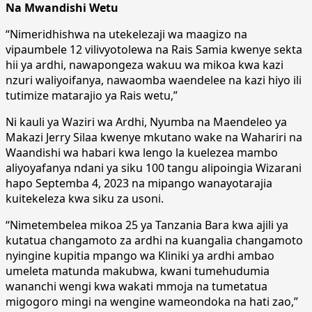
Na Mwandishi Wetu
“Nimeridhishwa na utekelezaji wa maagizo na
vipaumbele 12 vilivyotolewa na Rais Samia kwenye sekta
hii ya ardhi, nawapongeza wakuu wa mikoa kwa kazi
nzuri waliyoifanya, nawaomba waendelee na kazi hiyo ili
tutimize matarajio ya Rais wetu,”
Ni kauli ya Waziri wa Ardhi, Nyumba na Maendeleo ya
Makazi Jerry Silaa kwenye mkutano wake na Wahariri na
Waandishi wa habari kwa lengo la kuelezea mambo
aliyoyafanya ndani ya siku 100 tangu alipoingia Wizarani
hapo Septemba 4, 2023 na mipango wanayotarajia
kuitekeleza kwa siku za usoni.
“Nimetembelea mikoa 25 ya Tanzania Bara kwa ajili ya
kutatua changamoto za ardhi na kuangalia changamoto
nyingine kupitia mpango wa Kliniki ya ardhi ambao
umeleta matunda makubwa, kwani tumehudumia
wananchi wengi kwa wakati mmoja na tumetatua
migogoro mingi na wengine wameondoka na hati zao,”