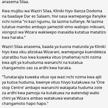
anasema Silaa.
Kwa mujibu wa Waziri Silaa, Kliniki hiyo ilianza Dodoma
na baadaye Dar es Salaam, hivi sasa wamepanga ifanyike
nchi nzima “ni kazi ngumu, ila lazima tuifanye. Ni lazima
tutatue mambo ambayo yamezidi vimo waliopo mikoani,
viongozi wa Wizara wakiwepo inasaidia kutatua matatizo
kwa haraka.”
Waziri Silaa anasema, baada ya kuona matunda ya Kliniki
hiyo kwa siku alizokaa Wizarani, wamepanga kuendeleza
utaratibu huo kwa kuweka vituo (mahema) nchi nzima
kwa ajili ya kuhudumia wananchi na kutatua
changamoto zao za ardhi kwa haraka.
“Tunatarajia kuweka vituo vya wazi nchi nzima kwa ajili
ya kutoa huduma, kwenye vituo hivyo kutakuwa na ‘One
stop Centre’ ambapo wananchi watapata huduma zote
za ardhi kwa pamoja na kutakuwa na watendaji walio
chini ya Wizara ambao watakuwa wanatatua
changamoto hapo hapo.”