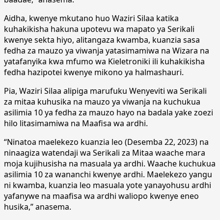
Aidha, kwenye mkutano huo Waziri Silaa katika
kuhakikisha hakuna upotevu wa mapato ya Serikali
kwenye sekta hiyo, alitangaza kwamba, kuanzia sasa
fedha za mauzo ya viwanja yatasimamiwa na Wizara na
yatafanyika kwa mfumo wa Kieletroniki ili kuhakikisha
fedha hazipotei kwenye mikono ya halmashauri.
Pia, Waziri Silaa alipiga marufuku Wenyeviti wa Serikali
za mitaa kuhusika na mauzo ya viwanja na kuchukua
asilimia 10 ya fedha za mauzo hayo na badala yake zoezi
hilo litasimamiwa na Maafisa wa ardhi.
“Ninatoa maelekezo kuanzia leo (Desemba 22, 2023) na
ninaagiza watendaji wa Serikali za Mitaa waache mara
moja kujihusisha na masuala ya ardhi. Waache kuchukua
asilimia 10 za wananchi kwenye ardhi. Maelekezo yangu
ni kwamba, kuanzia leo masuala yote yanayohusu ardhi
yafanywe na maafisa wa ardhi waliopo kwenye eneo
husika,” anasema.