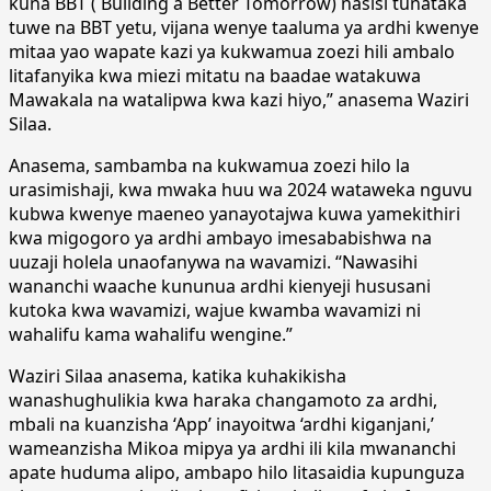
kuna BBT ( Building a Better Tomorrow) nasisi tunataka
tuwe na BBT yetu, vijana wenye taaluma ya ardhi kwenye
mitaa yao wapate kazi ya kukwamua zoezi hili ambalo
litafanyika kwa miezi mitatu na baadae watakuwa
Mawakala na watalipwa kwa kazi hiyo,” anasema Waziri
Silaa.
Anasema, sambamba na kukwamua zoezi hilo la
urasimishaji, kwa mwaka huu wa 2024 wataweka nguvu
kubwa kwenye maeneo yanayotajwa kuwa yamekithiri
kwa migogoro ya ardhi ambayo imesababishwa na
uuzaji holela unaofanywa na wavamizi. “Nawasihi
wananchi waache kununua ardhi kienyeji hususani
kutoka kwa wavamizi, wajue kwamba wavamizi ni
wahalifu kama wahalifu wengine.”
Waziri Silaa anasema, katika kuhakikisha
wanashughulikia kwa haraka changamoto za ardhi,
mbali na kuanzisha ‘App’ inayoitwa ‘ardhi kiganjani,’
wameanzisha Mikoa mipya ya ardhi ili kila mwananchi
apate huduma alipo, ambapo hilo litasaidia kupunguza