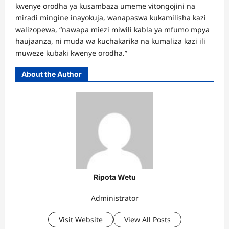
kwenye orodha ya kusambaza umeme vitongojini na
miradi mingine inayokuja, wanapaswa kukamilisha kazi
walizopewa, “nawapa miezi miwili kabla ya mfumo mpya
haujaanza, ni muda wa kuchakarika na kumaliza kazi ili
muweze kubaki kwenye orodha.”
About the Author
Ripota Wetu
Administrator
Visit Website
View All Posts