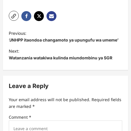
P
Previous:
o
‘JNHPP itaondoa changamoto ya upungufu wa umeme’
s
Next:
t
Watanzania watakiwa kulinda miundombinu ya SGR
n
a
v
Leave a Reply
i
Your email address will not be published.
Required fields
g
are marked
*
a
Comment
*
t
i