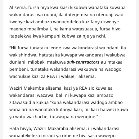
Alisema, fursa hiyo kwa kiasi kikubwa wanataka kuwapa
wakandarasi wa ndani, ila itategemea na utendaji wao
kwenye kazi ambazo wanaendelea kuzifanya kwenye
maeneo mbalimbali, na kama watasuasua, fursa hiyo
itapelekwa kwa kampuni kubwa za nje ya nchi.
“Hii fursa tunataka iende kwa wakandarasi wa ndani, ila
wakishindwa, hatutasita kuwapa wakandarasi wakubwa
duniani, mliobaki mtakuwa
sub-contractors
au mtakaa
pembeni, tunataka wakandarasi wakubwa na wadogo
wachukue kazi za REA ili wakue,” alisema.
Waziri Makamba alisema, kazi ya REA sio kuwalea
wakandarasi wazawa, bali ni kuwapa kazi ambazo
zitawasaidia kukua “kuna wakandarasi wadogo ambao
wana ari na wanataka kufanya kazi, hii kazi haiwezi kuwa
ya watu wachache, tutawapa na wengine.”
Hata hivyo, Waziri Makamba alisema, ili wakandarasi
wanaotekeleza miradi ya umeme hivi sasa wawepo