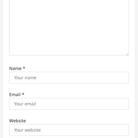
o
n
Name
*
Email
*
Website