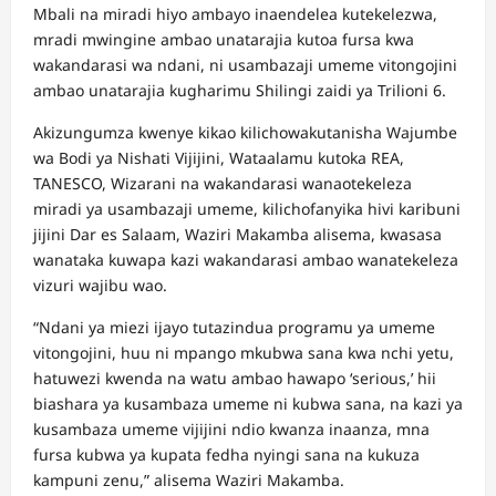
Mbali na miradi hiyo ambayo inaendelea kutekelezwa,
mradi mwingine ambao unatarajia kutoa fursa kwa
wakandarasi wa ndani, ni usambazaji umeme vitongojini
ambao unatarajia kugharimu Shilingi zaidi ya Trilioni 6.
Akizungumza kwenye kikao kilichowakutanisha Wajumbe
wa Bodi ya Nishati Vijijini, Wataalamu kutoka REA,
TANESCO, Wizarani na wakandarasi wanaotekeleza
miradi ya usambazaji umeme, kilichofanyika hivi karibuni
jijini Dar es Salaam, Waziri Makamba alisema, kwasasa
wanataka kuwapa kazi wakandarasi ambao wanatekeleza
vizuri wajibu wao.
“Ndani ya miezi ijayo tutazindua programu ya umeme
vitongojini, huu ni mpango mkubwa sana kwa nchi yetu,
hatuwezi kwenda na watu ambao hawapo ‘serious,’ hii
biashara ya kusambaza umeme ni kubwa sana, na kazi ya
kusambaza umeme vijijini ndio kwanza inaanza, mna
fursa kubwa ya kupata fedha nyingi sana na kukuza
kampuni zenu,” alisema Waziri Makamba.