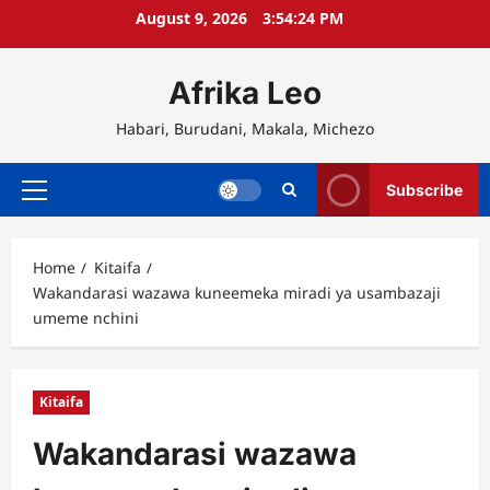
Skip
August 9, 2026
3:54:25 PM
to
content
Afrika Leo
Habari, Burudani, Makala, Michezo
Subscribe
Primary
Menu
Home
Kitaifa
Wakandarasi wazawa kuneemeka miradi ya usambazaji
umeme nchini
Kitaifa
Wakandarasi wazawa