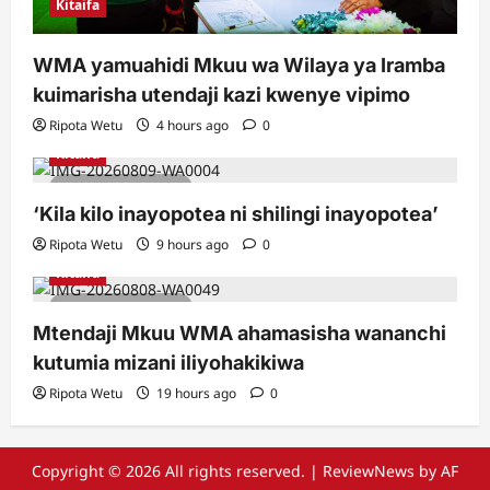
Kitaifa
WMA yamuahidi Mkuu wa Wilaya ya Iramba
kuimarisha utendaji kazi kwenye vipimo
Ripota Wetu
4 hours ago
0
Kitaifa
2 minutes read
‘Kila kilo inayopotea ni shilingi inayopotea’
Ripota Wetu
9 hours ago
0
Kitaifa
3 minutes read
Mtendaji Mkuu WMA ahamasisha wananchi
kutumia mizani iliyohakikiwa
Ripota Wetu
19 hours ago
0
Copyright © 2026 All rights reserved.
|
ReviewNews
by AF