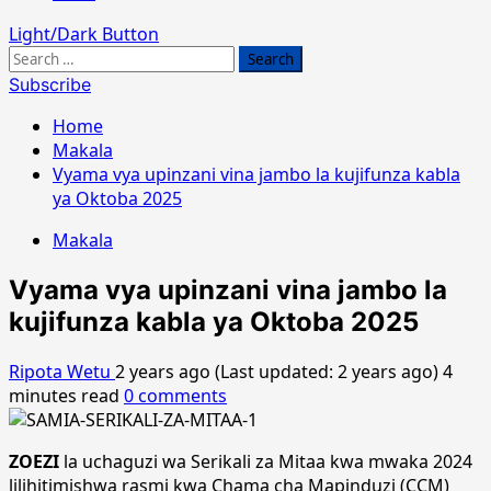
Light/Dark Button
Search
for:
Subscribe
Home
Makala
Vyama vya upinzani vina jambo la kujifunza kabla
ya Oktoba 2025
Makala
Vyama vya upinzani vina jambo la
kujifunza kabla ya Oktoba 2025
Ripota Wetu
2 years ago (Last updated: 2 years ago)
4
minutes read
0 comments
ZOEZI
la uchaguzi wa Serikali za Mitaa kwa mwaka 2024
lilihitimishwa rasmi kwa Chama cha Mapinduzi (CCM)