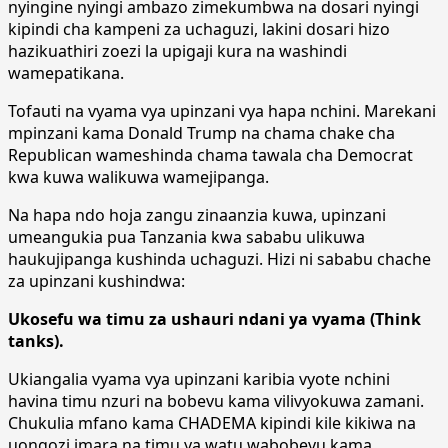
nyingine nyingi ambazo zimekumbwa na dosari nyingi
kipindi cha kampeni za uchaguzi, lakini dosari hizo
hazikuathiri zoezi la upigaji kura na washindi
wamepatikana.
Tofauti na vyama vya upinzani vya hapa nchini. Marekani
mpinzani kama Donald Trump na chama chake cha
Republican wameshinda chama tawala cha Democrat
kwa kuwa walikuwa wamejipanga.
Na hapa ndo hoja zangu zinaanzia kuwa, upinzani
umeangukia pua Tanzania kwa sababu ulikuwa
haukujipanga kushinda uchaguzi. Hizi ni sababu chache
za upinzani kushindwa:
Ukosefu wa timu za ushauri ndani ya vyama (Think
tanks).
Ukiangalia vyama vya upinzani karibia vyote nchini
havina timu nzuri na bobevu kama vilivyokuwa zamani.
Chukulia mfano kama CHADEMA kipindi kile kikiwa na
uongozi imara na timu ya watu wabobevu kama