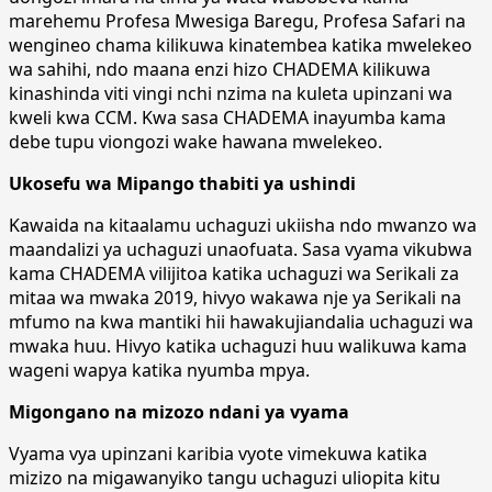
marehemu Profesa Mwesiga Baregu, Profesa Safari na
wengineo chama kilikuwa kinatembea katika mwelekeo
wa sahihi, ndo maana enzi hizo CHADEMA kilikuwa
kinashinda viti vingi nchi nzima na kuleta upinzani wa
kweli kwa CCM. Kwa sasa CHADEMA inayumba kama
debe tupu viongozi wake hawana mwelekeo.
Ukosefu wa Mipango thabiti ya ushindi
Kawaida na kitaalamu uchaguzi ukiisha ndo mwanzo wa
maandalizi ya uchaguzi unaofuata. Sasa vyama vikubwa
kama CHADEMA vilijitoa katika uchaguzi wa Serikali za
mitaa wa mwaka 2019, hivyo wakawa nje ya Serikali na
mfumo na kwa mantiki hii hawakujiandalia uchaguzi wa
mwaka huu. Hivyo katika uchaguzi huu walikuwa kama
wageni wapya katika nyumba mpya.
Migongano na mizozo ndani ya vyama
Vyama vya upinzani karibia vyote vimekuwa katika
mizizo na migawanyiko tangu uchaguzi uliopita kitu