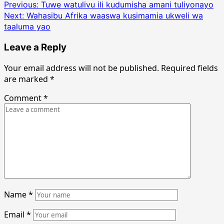
Post
Previous:
Tuwe watulivu ili kudumisha amani tuliyonayo
Next:
Wahasibu Afrika waaswa kusimamia ukweli wa
navigation
taaluma yao
Leave a Reply
Your email address will not be published.
Required fields
are marked
*
Comment
*
Name
*
Email
*