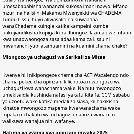
umesabababisha wananchi kukosa imani navyo. Mfano
mzuri na halisi ni Makamu Mwenyekiti wa CHADEMA,
Tundu Lissu, huyu aliwasaliti na kuwaadaa
wanaChadema kuingia katika kampeini kumbe
hakujiandikisha kupiga kura. Kiongozi lazima uwe mfano
kwa unaowaongoza sasa adaa kama za Lissu ni
mwananchi yupi atamuamini na kuamini chama chake?
Miongozo ya uchaguzi wa Serikali za Mitaa
Kwenye hili nikipongeze chama cha ACT Wazalendo ndo
chama pekee cha upinzani kilichotoa mwongozo wa
uchaguzi kwa wanachama wake. Na huu mwongozo
umekisaidia kushinda nafasi ya tatu Kitaifa. CCM sababu
ya uzoefu wake katika medali za siasa, kilihakikisha
kinatoa mwongozo mapema kwa wanachama wake
mpaka mchakato wa uchaguzi unaanza wanaccm
walikuwa wanajua nini wafanye.
Hatima ya vyama vya upinzani mwaka 2025