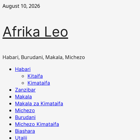
Skip
August 10, 2026
to
content
Afrika Leo
Habari, Burudani, Makala, Michezo
Primary
Habari
Menu
Kitaifa
Kimataifa
Zanzibar
Makala
Makala za Kimataifa
Michezo
Burudani
Michezo Kimataifa
Biashara
Utalii