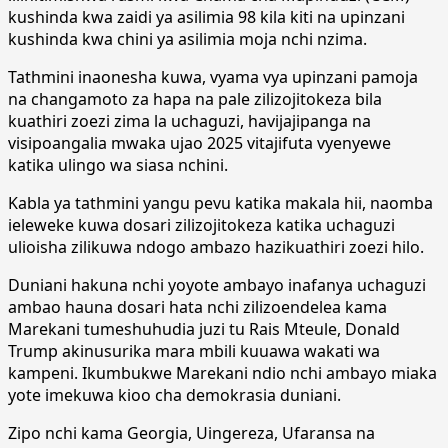
kushinda kwa zaidi ya asilimia 98 kila kiti na upinzani
kushinda kwa chini ya asilimia moja nchi nzima.
Tathmini inaonesha kuwa, vyama vya upinzani pamoja
na changamoto za hapa na pale zilizojitokeza bila
kuathiri zoezi zima la uchaguzi, havijajipanga na
visipoangalia mwaka ujao 2025 vitajifuta vyenyewe
katika ulingo wa siasa nchini.
Kabla ya tathmini yangu pevu katika makala hii, naomba
ieleweke kuwa dosari zilizojitokeza katika uchaguzi
ulioisha zilikuwa ndogo ambazo hazikuathiri zoezi hilo.
Duniani hakuna nchi yoyote ambayo inafanya uchaguzi
ambao hauna dosari hata nchi zilizoendelea kama
Marekani tumeshuhudia juzi tu Rais Mteule, Donald
Trump akinusurika mara mbili kuuawa wakati wa
kampeni. Ikumbukwe Marekani ndio nchi ambayo miaka
yote imekuwa kioo cha demokrasia duniani.
Zipo nchi kama Georgia, Uingereza, Ufaransa na