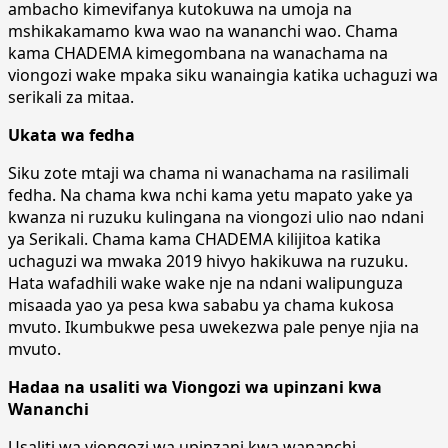
ambacho kimevifanya kutokuwa na umoja na
mshikakamamo kwa wao na wananchi wao. Chama
kama CHADEMA kimegombana na wanachama na
viongozi wake mpaka siku wanaingia katika uchaguzi wa
serikali za mitaa.
Ukata wa fedha
Siku zote mtaji wa chama ni wanachama na rasilimali
fedha. Na chama kwa nchi kama yetu mapato yake ya
kwanza ni ruzuku kulingana na viongozi ulio nao ndani
ya Serikali. Chama kama CHADEMA kilijitoa katika
uchaguzi wa mwaka 2019 hivyo hakikuwa na ruzuku.
Hata wafadhili wake wake nje na ndani walipunguza
misaada yao ya pesa kwa sababu ya chama kukosa
mvuto. Ikumbukwe pesa uwekezwa pale penye njia na
mvuto.
Hadaa na usaliti wa Viongozi wa upinzani kwa
Wananchi
Usaliti wa viongozi wa upinzani kwa wananchi