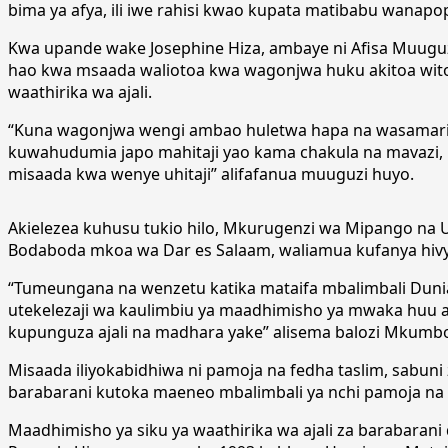
bima ya afya, ili iwe rahisi kwao kupata matibabu wanapop
Kwa upande wake Josephine Hiza, ambaye ni Afisa Muuguz
hao kwa msaada waliotoa kwa wagonjwa huku akitoa wito
waathirika wa ajali.
“Kuna wagonjwa wengi ambao huletwa hapa na wasamaria
kuwahudumia japo mahitaji yao kama chakula na mavazi, h
misaada kwa wenye uhitaji” alifafanua muuguzi huyo.
Akielezea kuhusu tukio hilo, Mkurugenzi wa Mipango na Ut
Bodaboda mkoa wa Dar es Salaam, waliamua kufanya hivyo
“Tumeungana na wenzetu katika mataifa mbalimbali Dunia
utekelezaji wa kaulimbiu ya maadhimisho ya mwaka huu am
kupunguza ajali na madhara yake” alisema balozi Mkumb
Misaada iliyokabidhiwa ni pamoja na fedha taslim, sabuni
barabarani kutoka maeneo mbalimbali ya nchi pamoja na
Maadhimisho ya siku ya waathirika wa ajali za barabarani 