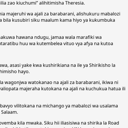
ia zao kiuchumi” alihitimisha Theresia.
 majeruhi wa ajali za barabarani, alishukuru mabalozi
a bila kusubiri siku maalum kama hiyo ya kukumbuka
nakuwa hawana ndugu, jamaa wala marafiki wa
taratibu huu wa kutembelea vituo vya afya na kutoa
 asasi yake kwa kushirikiana na ile ya Shirikisho la
himisho hayo.
 wagonjwa watokanao na ajali za barabarani, ikiwa ni
liopata majeraha kutokana na ajali na kuchukua hatua ili
 ambavyo vilitokana na michango ya mabalozi wa usalama
 Salaam.
emba kila mwaka. Siku hii iliasisiwa na shirika la Road