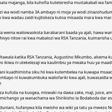
ata majanga, bila kuhofia kuteteresha mustakabali wa famil
i wa wodi namba 3A ambayo ni moja ya wodi zinazohudumia
 kwa wadau zaidi kujitokeza kutoa misaada mara kwa mar
 wema waliowaokota barabarani baada ya ajali, hawa wa
ivyo nitoe rai kwa mabalozi wa RSA Tanzania, kuimarisha u
awala katika RSA Tanzania, Augustino Mkumbo, alsema kuwa,
 ikiwa ni utekelezaji wa kaulimbiu ya mwaka huu ya maad
ni kuadhimisha siku hii kwa kutembelea na kuwapa msaada
bayo ni kuwakumbuka waliofariki kwa ajali, kuwasaidia wa
o
 za kufulia na kuogea, miswaki na dawa zake, maji, juice,
 michango ya wanachama wa Shirikisho la Bodaboda dar es
duniani, hufanywa kila mwisho wa wiki ya tatu ya mwezo Nov