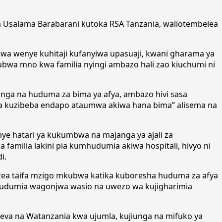
wa Usalama Barabarani kutoka RSA Tanzania, waliotembelea
wa wenye kuhitaji kufanyiwa upasuaji, kwani gharama ya
kubwa mno kwa familia nyingi ambazo hali zao kiuchumi ni
nga na huduma za bima ya afya, ambazo hivi sasa
a kuzibeba endapo ataumwa akiwa hana bima” alisema na
e hatari ya kukumbwa na majanga ya ajali za
amilia lakini pia kumhudumia akiwa hospitali, hivyo ni
i.
zea taifa mzigo mkubwa katika kuboresha huduma za afya
uhudumia wagonjwa wasio na uwezo wa kujigharimia
va na Watanzania kwa ujumla, kujiunga na mifuko ya