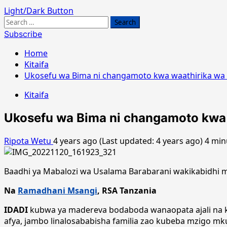
Light/Dark Button
Search
for:
Subscribe
Home
Kitaifa
Ukosefu wa Bima ni changamoto kwa waathirika wa a
Kitaifa
Ukosefu wa Bima ni changamoto kwa w
Ripota Wetu
4 years ago (Last updated: 4 years ago)
4 min
Baadhi ya Mabalozi wa Usalama Barabarani wakikabidhi m
Na
Ramadhani Msangi
, RSA Tanzania
IDADI
kubwa ya madereva bodaboda wanaopata ajali na ku
afya, jambo linalosababisha familia zao kubeba mzigo 