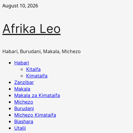
Skip
August 10, 2026
to
content
Afrika Leo
Habari, Burudani, Makala, Michezo
Primary
Habari
Menu
Kitaifa
Kimataifa
Zanzibar
Makala
Makala za Kimataifa
Michezo
Burudani
Michezo Kimataifa
Biashara
Utalii