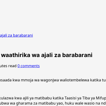
jali za barabarani
aathirika wa ajali za barabarani
utes read
0 comments
saada kwa mmoja wa wagonjwa waliotembelewa katika tukio
lazwa kwa ajili ya matibabu katika Taasisi ya Tiba ya Mi
mkubwa wa gharama za matibabu yao, huku wale wasio na n