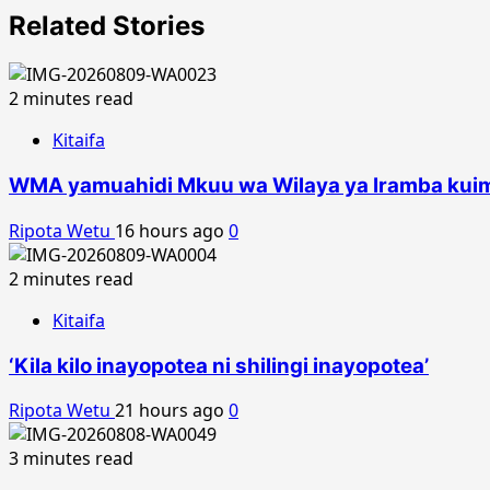
Related Stories
2 minutes read
Kitaifa
WMA yamuahidi Mkuu wa Wilaya ya Iramba kuima
Ripota Wetu
16 hours ago
0
2 minutes read
Kitaifa
‘Kila kilo inayopotea ni shilingi inayopotea’
Ripota Wetu
21 hours ago
0
3 minutes read