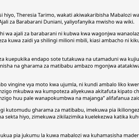
isi hiyo, Theresia Tarimo, wakati akiwakaribisha Mabalozi 
Ajali za Barabarani Duniani, yaliyofanyika mwisho wa wiki.
i wa ajali za barabarani ni kubwa kwa wagonjwa wanaolaz
kuwa zaidi ya shilingi milioni mbili, kiasi ambacho ni ki
za kuepukika endapo sote tutakuwa na utamaduni wa kujiu
ganisha na gharama za matibabu ambazo mgonjwa atatakiw
vingine vya moto kwa ujumla, ni kundi ambalo liko kweny
zigo mkubwa wa kumpoteza aliyekuwa akitafuta kipato cha f
 mzigo huu pale wanapokumbwa na majanga” alifafanua zaid
gi kutomudu gharama za matibabu, imekuwa pia ikilionge
a sekta hiyo, zimekuwa zikilazimika kuelekezwa katika k
hukua pia jukumu la kuwa mabalozi wa kuhamasisha madere