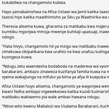
kukabiliwa na changamoto kubwa.
Hayo yamabainishwa na Afisa Ustawi wa Jamii katika taas
taasisi hiyo katika maadhimisho ya Siku ya Waathirika wa 
Theresia alisema kuwa, gharama za matibabu kwa majeruh
kumtibu mgonjwa mmoja mwenye kuhitaji upasuaji, inaweza 
ndogo.
“Hata hivyo, changamoto hii ya mzigo wa matibabu inawe
zimekuwa zikipatikana kwa urahisi na kwa unafuu kulin
kuongeza kuwa;
“Ndugu zetu waendesha bodaboda na madereva wa vyombo 
barabarani, ambazo zinaweza kuzifanya familia kuwa na m
vyema wakajiunga na mifuko ya bima ya afya ili kuepuka
Afisa Ustawi huyo alisema, changamoto ya wagonjwa wen
kwani fedha ambayo ingewekezwa katika kuzidi kuimarish
matibabu wakiwemo pia wale ambao hawana ndugu.
“Nitoe wito kwenu Mabalozi wa Usalama Barabarani, kuc