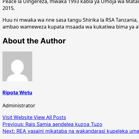
Peace la Uingereza, mwaka 1993 kabla ya Umoja wa Mataifa
2015.
Huu ni mwaka wa nne sasa tangu Shirika la RSA Tanzania, 
ambao wameweza kupata msaada wa kukatiwa bima ya af
About the Author
Ripota Wetu
Administrator
Visit Website
View All Posts
Post
Previous:
Rais Samia aendelea kuzoa Tuzo
Next:
REA yasaini mikataba na wakandarasi kupeleka ume
navigation