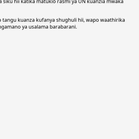
a siku hii katika matukio rasmi ya UN kuanzia mwaka
o tangu kuanza kufanya shughuli hii, wapo waathirika
ngamano ya usalama barabarani.