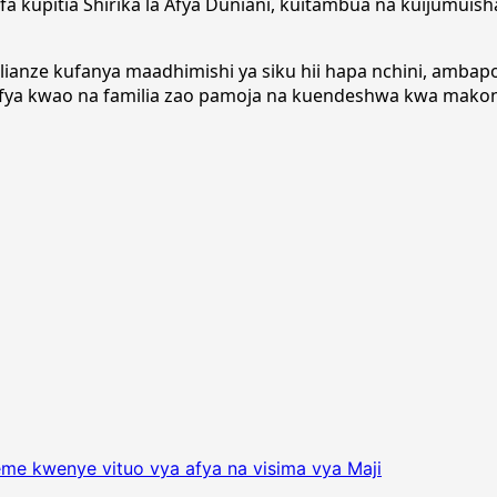
 kupitia Shirika la Afya Duniani, kuitambua na kuijumuish
lianze kufanya maadhimishi ya siku hii hapa nchini, ambap
ya kwao na familia zao pamoja na kuendeshwa kwa mako
me kwenye vituo vya afya na visima vya Maji