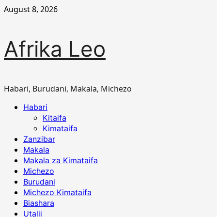
Skip
August 8, 2026
to
content
Afrika Leo
Habari, Burudani, Makala, Michezo
Primary
Habari
Menu
Kitaifa
Kimataifa
Zanzibar
Makala
Makala za Kimataifa
Michezo
Burudani
Michezo Kimataifa
Biashara
Utalii