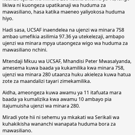
likiwa ni kuongeza upatikanaji wa huduma za
mawasiliano, hasa katika maeneo yaliyokosa huduma
hiyo.
Hadi sasa, UCSAF inaendelea na ujenzi wa minara 758
ambao umefikia asilimia 97.36 ya utekelezaji, ambapo
ujenzi wa minara mpya utaongeza wigo wa huduma za
mawasiliano nchini.
Mtendaji Mkuu wa UCSAF, Mhandisi Peter Mwasalyanda,
amesema kuwa baada ya kukamilika kwa minara 758,
ujenzi wa minara 280 utaanza huku akieleza kuwa hatua
zote za maandalizi tayari zimekamilika.
Aidha, ameongeza kuwa awamu ya 11 itafuata mara
baada ya kumalizika kwa awamu 10 ambayo pia
itajumuisha ujenzi wa minara 280.
Miradi yote hii ni sehemu ya mkakati wa Serikali wa
kuhakikisha wananchi wanapata huduma bora za
mawasiliano.