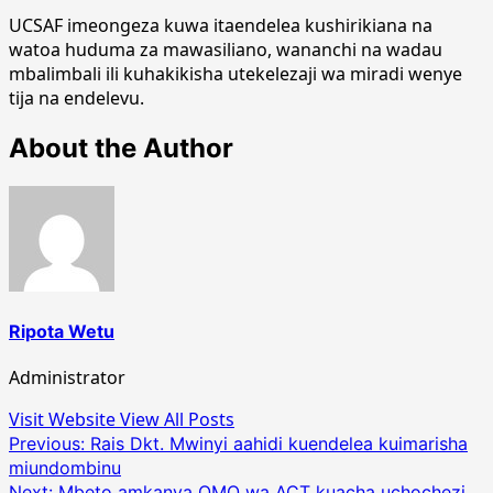
UCSAF imeongeza kuwa itaendelea kushirikiana na
watoa huduma za mawasiliano, wananchi na wadau
mbalimbali ili kuhakikisha utekelezaji wa miradi wenye
tija na endelevu.
About the Author
Ripota Wetu
Administrator
Visit Website
View All Posts
Post
Previous:
Rais Dkt. Mwinyi aahidi kuendelea kuimarisha
miundombinu
navigation
Next:
Mbeto amkanya OMO wa ACT kuacha uchochezi