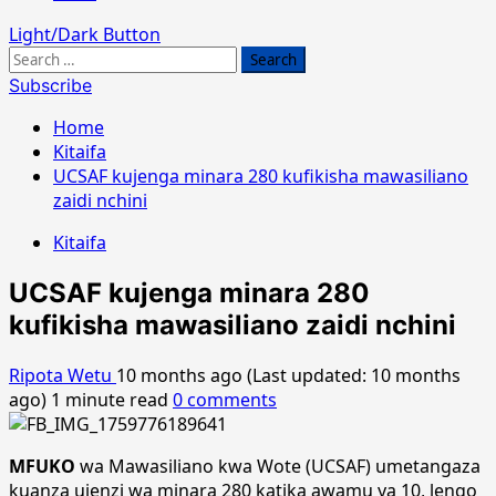
Light/Dark Button
Search
for:
Subscribe
Home
Kitaifa
UCSAF kujenga minara 280 kufikisha mawasiliano
zaidi nchini
Kitaifa
UCSAF kujenga minara 280
kufikisha mawasiliano zaidi nchini
Ripota Wetu
10 months ago (Last updated: 10 months
ago)
1 minute read
0 comments
MFUKO
wa Mawasiliano kwa Wote (UCSAF) umetangaza
kuanza ujenzi wa minara 280 katika awamu ya 10, lengo