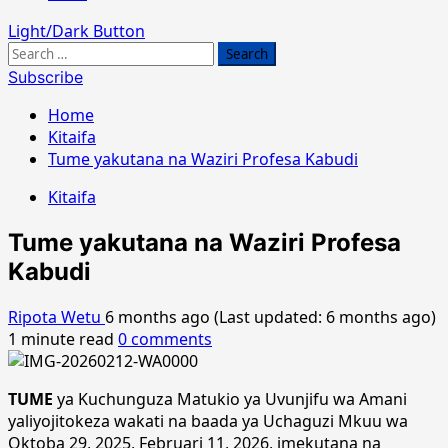
Light/Dark Button
Search
for:
Subscribe
Home
Kitaifa
Tume yakutana na Waziri Profesa Kabudi
Kitaifa
Tume yakutana na Waziri Profesa
Kabudi
Ripota Wetu
6 months ago (Last updated: 6 months ago)
1 minute read
0 comments
TUME
ya Kuchunguza Matukio ya Uvunjifu wa Amani
yaliyojitokeza wakati na baada ya Uchaguzi Mkuu wa
Oktoba 29, 2025, Februari 11, 2026, imekutana na