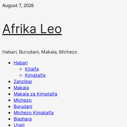
Skip
August 7, 2026
to
content
Afrika Leo
Habari, Burudani, Makala, Michezo
Primary
Habari
Menu
Kitaifa
Kimataifa
Zanzibar
Makala
Makala za Kimataifa
Michezo
Burudani
Michezo Kimataifa
Biashara
Utalii