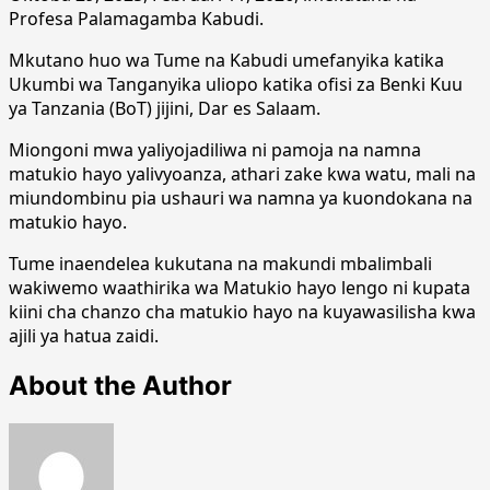
Profesa Palamagamba Kabudi.
Mkutano huo wa Tume na Kabudi umefanyika katika
Ukumbi wa Tanganyika uliopo katika ofisi za Benki Kuu
ya Tanzania (BoT) jijini, Dar es Salaam.
Miongoni mwa yaliyojadiliwa ni pamoja na namna
matukio hayo yalivyoanza, athari zake kwa watu, mali na
miundombinu pia ushauri wa namna ya kuondokana na
matukio hayo.
Tume inaendelea kukutana na makundi mbalimbali
wakiwemo waathirika wa Matukio hayo lengo ni kupata
kiini cha chanzo cha matukio hayo na kuyawasilisha kwa
ajili ya hatua zaidi.
About the Author