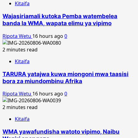
Kitaifa
Wajasiriamali kutoka Pemba watembelea
banda la WMA, wapata elimu ya vipimo
Ripota Wetu
16 hours ago
0
2 minutes read
Kitaifa
TARURA yatajwa kuwa miongoni mwa taasisi
bora za miundombinu Afrika
Ripota Wetu
16 hours ago
0
2 minutes read
Kitaifa
WMA yawafundisha watoto vipimo, Naibu