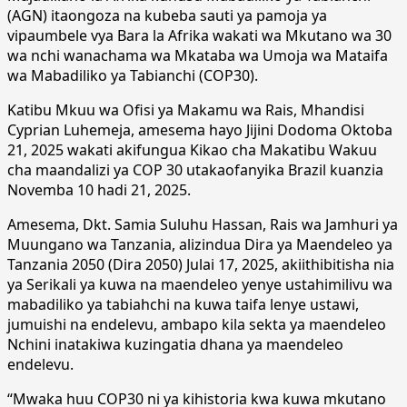
(AGN) itaongoza na kubeba sauti ya pamoja ya
vipaumbele vya Bara la Afrika wakati wa Mkutano wa 30
wa nchi wanachama wa Mkataba wa Umoja wa Mataifa
wa Mabadiliko ya Tabianchi (COP30).
Katibu Mkuu wa Ofisi ya Makamu wa Rais, Mhandisi
Cyprian Luhemeja, amesema hayo Jijini Dodoma Oktoba
21, 2025 wakati akifungua Kikao cha Makatibu Wakuu
cha maandalizi ya COP 30 utakaofanyika Brazil kuanzia
Novemba 10 hadi 21, 2025.
Amesema, Dkt. Samia Suluhu Hassan, Rais wa Jamhuri ya
Muungano wa Tanzania, alizindua Dira ya Maendeleo ya
Tanzania 2050 (Dira 2050) Julai 17, 2025, akiithibitisha nia
ya Serikali ya kuwa na maendeleo yenye ustahimilivu wa
mabadiliko ya tabiahchi na kuwa taifa lenye ustawi,
jumuishi na endelevu, ambapo kila sekta ya maendeleo
Nchini inatakiwa kuzingatia dhana ya maendeleo
endelevu.
“Mwaka huu COP30 ni ya kihistoria kwa kuwa mkutano