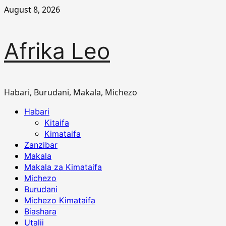
Skip
August 8, 2026
to
content
Afrika Leo
Habari, Burudani, Makala, Michezo
Primary
Habari
Menu
Kitaifa
Kimataifa
Zanzibar
Makala
Makala za Kimataifa
Michezo
Burudani
Michezo Kimataifa
Biashara
Utalii