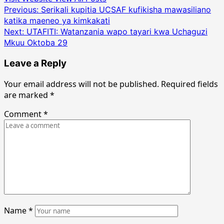
Post
Previous:
Serikali kupitia UCSAF kufikisha mawasiliano
katika maeneo ya kimkakati
navigation
Next:
UTAFITI: Watanzania wapo tayari kwa Uchaguzi
Mkuu Oktoba 29
Leave a Reply
Your email address will not be published.
Required fields
are marked
*
Comment
*
Name
*