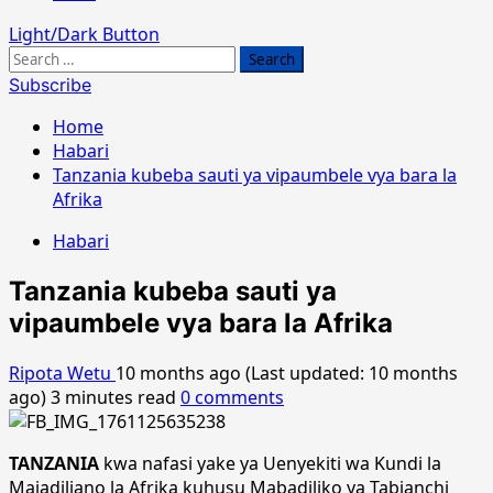
Light/Dark Button
Search
for:
Subscribe
Home
Habari
Tanzania kubeba sauti ya vipaumbele vya bara la
Afrika
Habari
Tanzania kubeba sauti ya
vipaumbele vya bara la Afrika
Ripota Wetu
10 months ago (Last updated: 10 months
ago)
3 minutes read
0 comments
TANZANIA
kwa nafasi yake ya Uenyekiti wa Kundi la
Majadiliano la Afrika kuhusu Mabadiliko ya Tabianchi