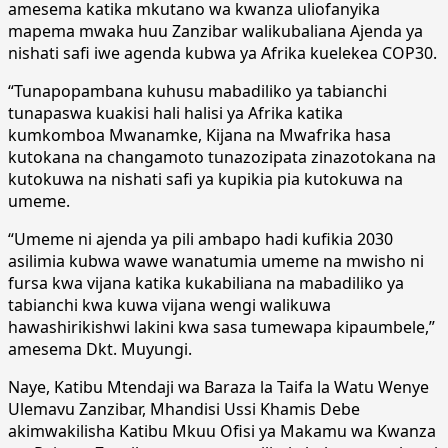
amesema katika mkutano wa kwanza uliofanyika
mapema mwaka huu Zanzibar walikubaliana Ajenda ya
nishati safi iwe agenda kubwa ya Afrika kuelekea COP30.
“Tunapopambana kuhusu mabadiliko ya tabianchi
tunapaswa kuakisi hali halisi ya Afrika katika
kumkomboa Mwanamke, Kijana na Mwafrika hasa
kutokana na changamoto tunazozipata zinazotokana na
kutokuwa na nishati safi ya kupikia pia kutokuwa na
umeme.
“Umeme ni ajenda ya pili ambapo hadi kufikia 2030
asilimia kubwa wawe wanatumia umeme na mwisho ni
fursa kwa vijana katika kukabiliana na mabadiliko ya
tabianchi kwa kuwa vijana wengi walikuwa
hawashirikishwi lakini kwa sasa tumewapa kipaumbele,”
amesema Dkt. Muyungi.
Naye, Katibu Mtendaji wa Baraza la Taifa la Watu Wenye
Ulemavu Zanzibar, Mhandisi Ussi Khamis Debe
akimwakilisha Katibu Mkuu Ofisi ya Makamu wa Kwanza