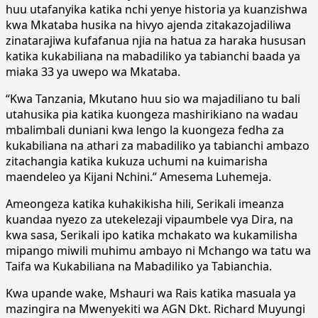
huu utafanyika katika nchi yenye historia ya kuanzishwa
kwa Mkataba husika na hivyo ajenda zitakazojadiliwa
zinatarajiwa kufafanua njia na hatua za haraka hususan
katika kukabiliana na mabadiliko ya tabianchi baada ya
miaka 33 ya uwepo wa Mkataba.
“Kwa Tanzania, Mkutano huu sio wa majadiliano tu bali
utahusika pia katika kuongeza mashirikiano na wadau
mbalimbali duniani kwa lengo la kuongeza fedha za
kukabiliana na athari za mabadiliko ya tabianchi ambazo
zitachangia katika kukuza uchumi na kuimarisha
maendeleo ya Kijani Nchini.” Amesema Luhemeja.
Ameongeza katika kuhakikisha hili, Serikali imeanza
kuandaa nyezo za utekelezaji vipaumbele vya Dira, na
kwa sasa, Serikali ipo katika mchakato wa kukamilisha
mipango miwili muhimu ambayo ni Mchango wa tatu wa
Taifa wa Kukabiliana na Mabadiliko ya Tabianchia.
Kwa upande wake, Mshauri wa Rais katika masuala ya
mazingira na Mwenyekiti wa AGN Dkt. Richard Muyungi