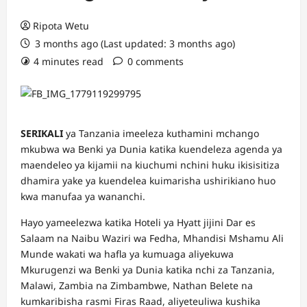
Ripota Wetu
3 months ago (Last updated: 3 months ago)
4 minutes read
0 comments
SERIKALI
ya Tanzania imeeleza kuthamini mchango
mkubwa wa Benki ya Dunia katika kuendeleza agenda ya
maendeleo ya kijamii na kiuchumi nchini huku ikisisitiza
dhamira yake ya kuendelea kuimarisha ushirikiano huo
kwa manufaa ya wananchi.
Hayo yameelezwa katika Hoteli ya Hyatt jijini Dar es
Salaam na Naibu Waziri wa Fedha, Mhandisi Mshamu Ali
Munde wakati wa hafla ya kumuaga aliyekuwa
Mkurugenzi wa Benki ya Dunia katika nchi za Tanzania,
Malawi, Zambia na Zimbambwe, Nathan Belete na
kumkaribisha rasmi Firas Raad, aliyeteuliwa kushika