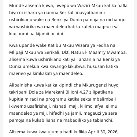
Munde alisema kuwa, uwepo wa Waziri Mkuu katika hafla
hiyo ni ishara ya namna Serikali inavyothamini
ushirikiano wake na Benki ya Dunia pamoja na mchango
wa washirika wa maendeleo katika kuleta mageuzi ya
kiuchumi na kijamii nchini.
Kwa upande wake Katibu Mkuu Wizara ya Fedha na
Mlipaji Mkuu wa Serikali, Dkt. Natu El- Maamry Mwamba,
alisema kuwa ushirikiano kati ya Tanzania na Benki ya
Dunia umekua kwa kiwango kikubwa, hususan katika
maeneo ya kimkakati ya maendeleo.
Alibainisha kuwa katika kipindi cha Mkurugenzi huyo
takribani Dola za Marekani Bilioni 4.27 zilipatikana
kupitia miradi na programu katika sekta mbalimbali
ikiwemo usafirishaji, nishati, maji, kilimo, afya, elimu,
maendeleo ya miji, hifadhi ya jamii, mageuzi ya sera
pamoja na kukabiliana na mabadiliko ya tabianchi.
Alisema kuwa kwa ujumla hadi kufikia Aprili 30, 2026,