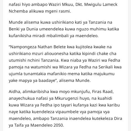
nafasi hiyo ambapo Waziri Mkuu, Dkt. Mwigulu Lameck
Nchemba alikuwa mgeni rasmi.
Munde alisema kuwa ushirikiano kati ya Tanzania na
Benki ya Dunia umeendelea kuwa nguzo muhimu katika
kufanikisha miradi mbalimbali ya maendeleo.
“Nampongeza Nathan Belete kwa kujitolea kwake na
ushirikiano mzuri aliouonesha katika kipindi chake cha
utumishi nchini Tanzania. Kwa niaba ya Waziri wa Fedha
pamoja na watumishi wa Wizara ya Fedha na Serikali kwa
ujumla tunamtakia mafanikio mema katika majukumu
yake mapya ya baadaye”, alisema Munde.
Aidha, alimkaribisha kwa moyo mkunjufu, Firas Raad,
anayechukua nafasi ya Mkurugenzi huyo, na kuahidi
kuwa Wizara ya Fedha ipo tayari kufanya kazi kwa karibu
naye katika kuendeleza vipaumbele vya pamoja vya
maendeleo, ambapo Tanzania inaendelea kutekeleza Dira
ya Taifa ya Maendeleo 2050.