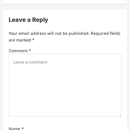
a
v
Leave a Reply
i
g
Your email address will not be published.
Required fields
a
are marked
*
t
Comment
*
i
o
n
Name
*