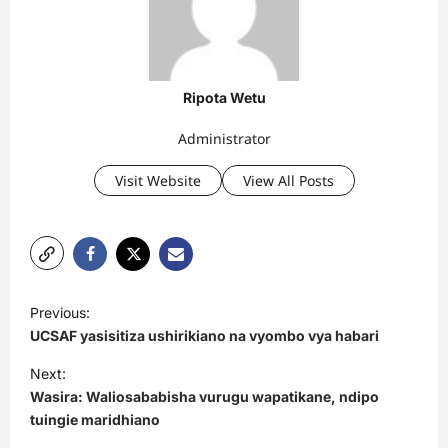
Ripota Wetu
Administrator
Visit Website
View All Posts
P
Previous:
o
UCSAF yasisitiza ushirikiano na vyombo vya habari
s
Next:
t
Wasira: Waliosababisha vurugu wapatikane, ndipo
tuingie maridhiano
n