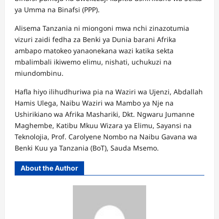
ya Umma na Binafsi (PPP).
Alisema Tanzania ni miongoni mwa nchi zinazotumia
vizuri zaidi fedha za Benki ya Dunia barani Afrika
ambapo matokeo yanaonekana wazi katika sekta
mbalimbali ikiwemo elimu, nishati, uchukuzi na
miundombinu.
Hafla hiyo ilihudhuriwa pia na Waziri wa Ujenzi, Abdallah
Hamis Ulega, Naibu Waziri wa Mambo ya Nje na
Ushirikiano wa Afrika Mashariki, Dkt. Ngwaru Jumanne
Maghembe, Katibu Mkuu Wizara ya Elimu, Sayansi na
Teknolojia, Prof. Carolyene Nombo na Naibu Gavana wa
Benki Kuu ya Tanzania (BoT), Sauda Msemo.
About the Author