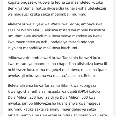
kupata ongezeko kubwa la fedha za maendeleo kutoka
Benki ya Dunia, hatua iliyosaidia kuharakisha utekelezaji
wa mageuzi katika sekta mbalimbali muhimu.
Alieleza kuwa aliyekuwa Waziri wa Fedha, ambaye kwa
sasa ni Waziri Mkuu, alikuwa mstari wa mbele kusisitiza
umuhimu wa miradi mikubwa yenye matokeo ya kweli
kwa maendeleo ya nchi, badala ya miradi midogo
isiyoleta mabadiliko makubwa kiuchumi.
“Alikuwa akiniambia wazi kuwa Tanzania haiwezi kukua
kwa ‘miradi ya maandazi na chapati’ na alisisitiza kuwa ili
nchi iweze kusukuma mageuzi makubwa, ni lazima ipate
uwekezaji mkubwa na wa maana,” alisema, Belete.
Belete alisema kuwa Tanzania ilifanikiwa kuongeza
kiwango cha fedha za msaada wa bajeti (DPO) kutoka
Dola Milioni 250 hadi zaidi ya Dola Milioni 500 kwa
mwaka, jambo lililowezesha kuanzishwa kwa mageuzi
muhimu katika sekta ya elimu, maendeleo ya sekta
binafsi pamoja na uwekezaji kupitia ushirikiano wa Sekta