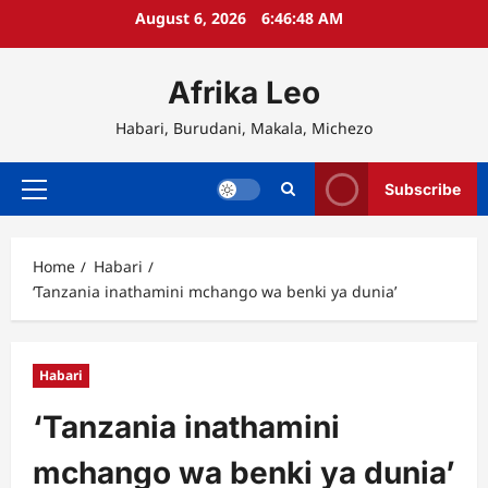
Skip
August 6, 2026
6:46:48 AM
to
content
Afrika Leo
Habari, Burudani, Makala, Michezo
Subscribe
Primary
Menu
Home
Habari
‘Tanzania inathamini mchango wa benki ya dunia’
Habari
‘Tanzania inathamini
mchango wa benki ya dunia’