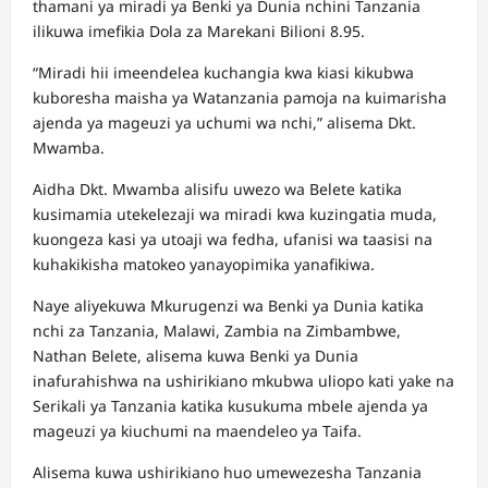
thamani ya miradi ya Benki ya Dunia nchini Tanzania
ilikuwa imefikia Dola za Marekani Bilioni 8.95.
“Miradi hii imeendelea kuchangia kwa kiasi kikubwa
kuboresha maisha ya Watanzania pamoja na kuimarisha
ajenda ya mageuzi ya uchumi wa nchi,” alisema Dkt.
Mwamba.
Aidha Dkt. Mwamba alisifu uwezo wa Belete katika
kusimamia utekelezaji wa miradi kwa kuzingatia muda,
kuongeza kasi ya utoaji wa fedha, ufanisi wa taasisi na
kuhakikisha matokeo yanayopimika yanafikiwa.
Naye aliyekuwa Mkurugenzi wa Benki ya Dunia katika
nchi za Tanzania, Malawi, Zambia na Zimbambwe,
Nathan Belete, alisema kuwa Benki ya Dunia
inafurahishwa na ushirikiano mkubwa uliopo kati yake na
Serikali ya Tanzania katika kusukuma mbele ajenda ya
mageuzi ya kiuchumi na maendeleo ya Taifa.
Alisema kuwa ushirikiano huo umewezesha Tanzania