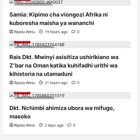
1 minute read
Samia: Kipimo cha viongozi Afrika ni
kuboresha maisha ya wananchi
Ripota Wetu
19 hours ago
0
Habari
2 minutes read
Rais Dkt. Mwinyi asisitiza ushirikiano wa
Z’bar na Oman katika kuhifadhi urithi wa
kihistoria na utamaduni
Ripota Wetu
21 hours ago
0
Habari
2 minutes read
Dkt. Nchimbi ahimiza ubora wa mifugo,
masoko
Ripota Wetu
2 days ago
0