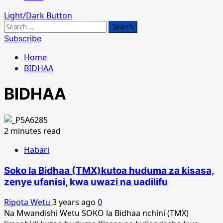
Light/Dark Button
Search
for:
Subscribe
Home
BIDHAA
BIDHAA
2 minutes read
Habari
Soko la Bidhaa (TMX)kutoa huduma za kisasa,
zenye ufanisi, kwa uwazi na uadilifu
Ripota Wetu
3 years ago
0
Na Mwandishi Wetu SOKO la Bidhaa nchini (TMX)