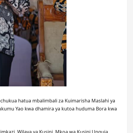
uchukua hatua mbalimbali za Kuimarisha Maslahi ya
jukumu Yao kwa dhamira ya kutoa huduma Bora kwa
imkazi, Wilaya ya Kusini, Mkoa wa Kusini Unguja.