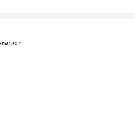
re marked
*