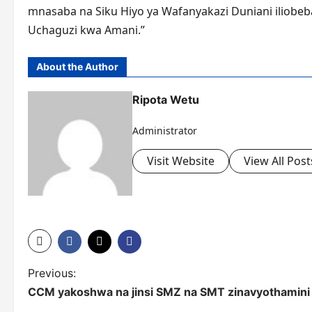
mnasaba na Siku Hiyo ya Wafanyakazi Duniani iliobeba
Uchaguzi kwa Amani.”
About the Author
Ripota Wetu
Administrator
Visit Website
View All Post
P
Previous:
CCM yakoshwa na jinsi SMZ na SMT zinavyothamini
o