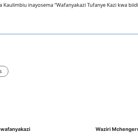
 Kaulimbiu inayosema “Wafanyakazi Tufanye Kazi kwa biidii
s
 wafanyakazi
Waziri Mchengerwa