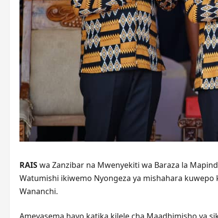
RAIS
wa Zanzibar na Mwenyekiti wa Baraza la Mapindu
Watumishi ikiwemo Nyongeza ya mishahara kuwepo k
Wananchi.
Ameyasema hayo katika kilele cha Maadhimisho ya siku