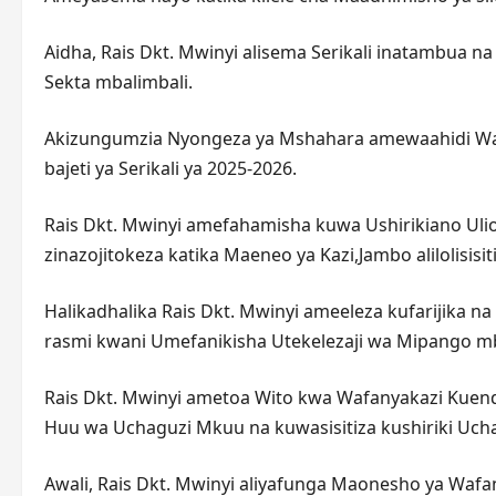
Aidha, Rais Dkt. Mwinyi alisema Serikali inatambua 
Sekta mbalimbali.
Akizungumzia Nyongeza ya Mshahara amewaahidi Waf
bajeti ya Serikali ya 2025-2026.
Rais Dkt. Mwinyi amefahamisha kuwa Ushirikiano Ul
zinazojitokeza katika Maeneo ya Kazi,Jambo alilolisis
Halikadhalika Rais Dkt. Mwinyi ameeleza kufarijika n
rasmi kwani Umefanikisha Utekelezaji wa Mipango mba
Rais Dkt. Mwinyi ametoa Wito kwa Wafanyakazi Kuend
Huu wa Uchaguzi Mkuu na kuwasisitiza kushiriki Ucha
Awali, Rais Dkt. Mwinyi aliyafunga Maonesho ya W