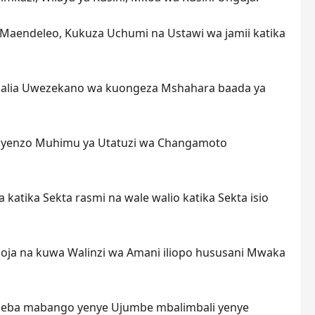
a Maendeleo, Kukuza Uchumi na Ustawi wa jamii katika
galia Uwezekano wa kuongeza Mshahara baada ya
a nyenzo Muhimu ya Utatuzi wa Changamoto
atika Sekta rasmi na wale walio katika Sekta isio
oja na kuwa Walinzi wa Amani iliopo hususani Mwaka
obeba mabango yenye Ujumbe mbalimbali yenye