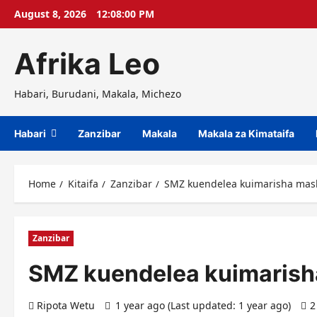
Skip
August 8, 2026
12:08:01 PM
to
content
Afrika Leo
Habari, Burudani, Makala, Michezo
Habari
Zanzibar
Makala
Makala za Kimataifa
Home
Kitaifa
Zanzibar
SMZ kuendelea kuimarisha masl
Zanzibar
SMZ kuendelea kuimarish
Ripota Wetu
1 year ago (Last updated: 1 year ago)
2