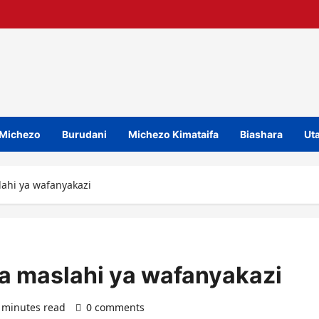
Michezo
Burudani
Michezo Kimataifa
Biashara
Uta
ahi ya wafanyakazi
a maslahi ya wafanyakazi
 minutes read
0 comments