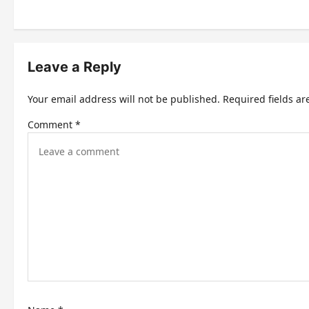
s
t
n
Leave a Reply
a
Your email address will not be published.
Required fields a
v
Comment
*
i
g
a
t
i
o
n