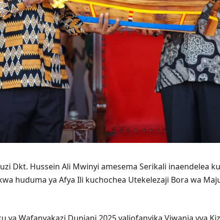
zi Dkt. Hussein Ali Mwinyi amesema Serikali inaendelea k
wa huduma ya Afya Ili kuchochea Utekelezaji Bora wa Ma
 ya Wafanyakazi Duniani 2025 yaliofanyika Viwanja vya Kiz