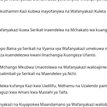
na kuthamini Kazi kubwa inayofanywa na Wafanyakazi Kulet
anyakazi kuwa Serikali inaendelea na Mchakato wa kuan
iopo Baina ya Serikali na Vyama vya Wafanyakazi umekuw
itiza kuendelezwa kwani linachangia Kuongeza Ufanisi.
a Mchango Mkubwa Unaotolewa na Wafanyakazi walioajiriwa k
limbali ya Serikali na Maendeleo ya Nchi.
elea kufanya Kazi kwa Uadilifu, Nidhamu na Uzalendo pam
guzi kwa Amani kwa Maslahi ya Taifa.
afanyakazi na Kuyapokea Maandamano ya Wafanyakazi wali