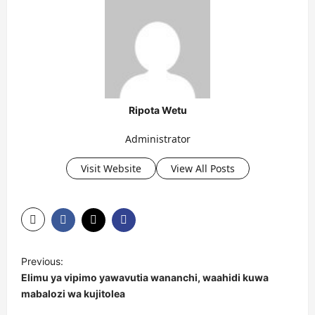
Ripota Wetu
Administrator
Visit Website
View All Posts
P
Previous:
o
Elimu ya vipimo yawavutia wananchi, waahidi kuwa
s
mabalozi wa kujitolea