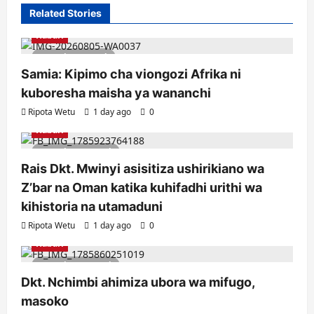
Related Stories
Habari
1 minute read
Samia: Kipimo cha viongozi Afrika ni
kuboresha maisha ya wananchi
Ripota Wetu
1 day ago
0
Habari
2 minutes read
Rais Dkt. Mwinyi asisitiza ushirikiano wa
Z’bar na Oman katika kuhifadhi urithi wa
kihistoria na utamaduni
Ripota Wetu
1 day ago
0
Habari
2 minutes read
Dkt. Nchimbi ahimiza ubora wa mifugo,
masoko