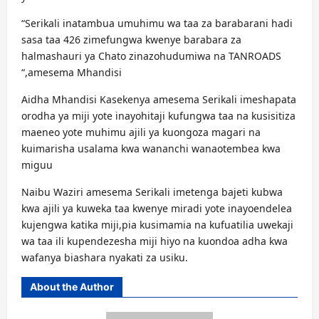
“Serikali inatambua umuhimu wa taa za barabarani hadi
sasa taa 426 zimefungwa kwenye barabara za
halmashauri ya Chato zinazohudumiwa na TANROADS
“,amesema Mhandisi
Aidha Mhandisi Kasekenya amesema Serikali imeshapata
orodha ya miji yote inayohitaji kufungwa taa na kusisitiza
maeneo yote muhimu ajili ya kuongoza magari na
kuimarisha usalama kwa wananchi wanaotembea kwa
miguu
Naibu Waziri amesema Serikali imetenga bajeti kubwa
kwa ajili ya kuweka taa kwenye miradi yote inayoendelea
kujengwa katika miji,pia kusimamia na kufuatilia uwekaji
wa taa ili kupendezesha miji hiyo na kuondoa adha kwa
wafanya biashara nyakati za usiku.
About the Author