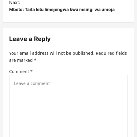
t
Next:
Mbeto: Taifa letu limejengwa kwa msingi wa umoja
n
a
v
Leave a Reply
i
g
Your email address will not be published.
Required fields
a
are marked
*
t
Comment
*
i
o
n