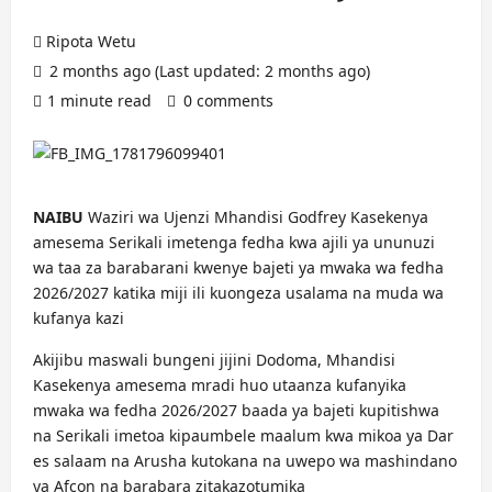
Ripota Wetu
2 months ago (Last updated: 2 months ago)
1 minute read
0 comments
NAIBU
Waziri wa Ujenzi Mhandisi Godfrey Kasekenya
amesema Serikali imetenga fedha kwa ajili ya ununuzi
wa taa za barabarani kwenye bajeti ya mwaka wa fedha
2026/2027 katika miji ili kuongeza usalama na muda wa
kufanya kazi
Akijibu maswali bungeni jijini Dodoma, Mhandisi
Kasekenya amesema mradi huo utaanza kufanyika
mwaka wa fedha 2026/2027 baada ya bajeti kupitishwa
na Serikali imetoa kipaumbele maalum kwa mikoa ya Dar
es salaam na Arusha kutokana na uwepo wa mashindano
ya Afcon na barabara zitakazotumika