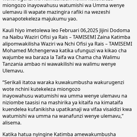
miongozo inayowahusu watumishi wa Umma wenye
ulemavu ili wapate mazingira rafiki na wezeshi
wanapotekeleza majukumu yao.
Kauli hiyo imetolewa leo Februari 06,2025 Jijini Dodoma
na Naibu Waziri Ofisi ya Rais – TAMISEMI Zaina Katimba
alipomwakilisha Waziri wa Nchi Ofisi ya Rais – TAMISEMI
Mohamed Mchengerwa katika ufunguzi wa kikao cha
wajumbe wa baraza la Taifa wa Chama cha Walimu
Tanzania ambao ni wawakilishi wa walimu wenye
Ulemavu.
“Serikali itatoa waraka kuwakumbusha wakurugenzi
wote nchini kutekeleza miongozo
inayowahusu watumishi wa umma wenye ulemavu na
niziombe taasisi na mashirika ya kitaifa na kimataifa
kuendelea kufanikisha upatikanaji wa vifaa visaidizi kwa
watumishi wa umma na wanafunzi wenye ulemavu,”
alisema.
Katika hatua nyingine Katimba amewakumbusha