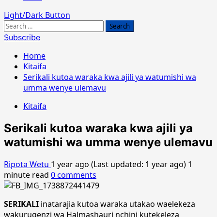
Light/Dark Button
Search
for:
Subscribe
Home
Kitaifa
Serikali kutoa waraka kwa ajili ya watumishi wa
umma wenye ulemavu
Kitaifa
Serikali kutoa waraka kwa ajili ya
watumishi wa umma wenye ulemavu
Ripota Wetu
1 year ago (Last updated: 1 year ago)
1
minute read
0 comments
SERIKALI
inatarajia kutoa waraka utakao waelekeza
wakurugenzi wa Halmashauri nchini kutekeleza