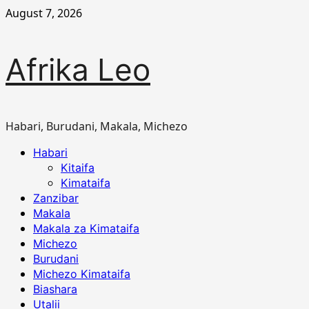
Skip
August 7, 2026
to
content
Afrika Leo
Habari, Burudani, Makala, Michezo
Primary
Habari
Menu
Kitaifa
Kimataifa
Zanzibar
Makala
Makala za Kimataifa
Michezo
Burudani
Michezo Kimataifa
Biashara
Utalii