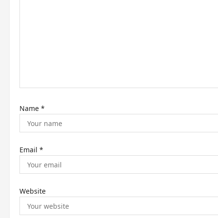
g
a
t
i
o
n
Name
*
Email
*
Website