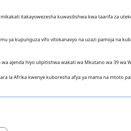
 mikakati itakayowezesha kuwasilishwa kwa taarifa za uteke
alamu ya kupunguza vifo vitokanavyo na uzazi pamoja na k
 wa ajenda hiyo ulipitishwa wakati wa Mkutano wa 39 wa W
 Bara la Afrika kwenye kuboresha afya ya mama na mtoto p