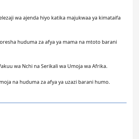
lezaji wa ajenda hiyo katika majukwaa ya kimataifa
uboresha huduma za afya ya mama na mtoto barani
akuu wa Nchi na Serikali wa Umoja wa Afrika.
amoja na huduma za afya ya uzazi barani humo.