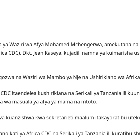
niaba ya Waziri wa Afya Mohamed Mchengerwa, amekutana
rica CDC), Dkt. Jean Kaseya, kujadili namna ya kuimarisha 
gozwa na Waziri wa Mambo ya Nje na Ushirikiano wa Afrik
 CDC itaendelea kushirikiana na Serikali ya Tanzania ili k
a wa masuala ya afya ya mama na mtoto.
wa kuanzishwa kwa sekretarieti maalum itakayoratibu uteke
iano kati ya Africa CDC na Serikali ya Tanzania ili kuratibu