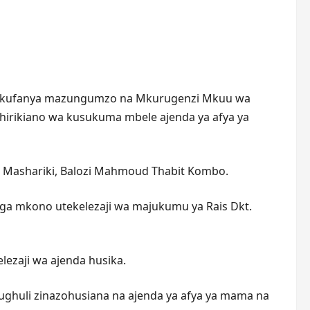
 na kufanya mazungumzo na Mkurugenzi Mkuu wa
ushirikiano wa kusukuma mbele ajenda ya afya ya
a Mashariki, Balozi Mahmoud Thabit Kombo.
uunga mkono utekelezaji wa majukumu ya Rais Dkt.
lezaji wa ajenda husika.
 shughuli zinazohusiana na ajenda ya afya ya mama na