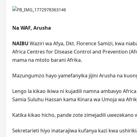
Na WAF, Arusha
NAIBU
Waziri wa Afya, Dkt. Florence Samizi, kwa 
Africa Centres for Disease Control and Prevention (Af
mama na mtoto barani Afrika.
Mazungumzo hayo yamefanyika jijini Arusha na kuon
Lengo la kikao ikiwa ni kujadili namna ambavyo Africa
Samia Suluhu Hassan kama Kinara wa Umoja wa Afrik
Katika kikao hicho, pande zote zimejadili uwezekano 
Sekretarieti hiyo inatarajiwa kufanya kazi kwa ushirik