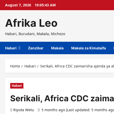
Skip
August 7, 2026
10:05:44 AM
to
content
Afrika Leo
Habari, Burudani, Makala, Michezo
Habari
Zanzibar
Makala
Makala za Kimataifa
Home
Habari
Serikali, Africa CDC zaimarisha ajenda ya
Habari
Serikali, Africa CDC zaim
Ripota Wetu
5 months ago (Last updated: 5 months ag