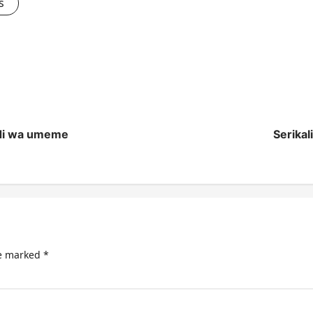
s
adi wa umeme
Serikal
re marked
*