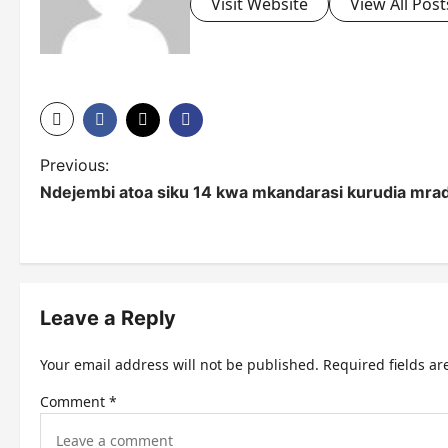
Visit Website
View All Post
P
Previous:
Ndejembi atoa siku 14 kwa mkandarasi kurudia mr
o
s
t
n
Leave a Reply
a
Your email address will not be published.
Required fields a
v
Comment
*
i