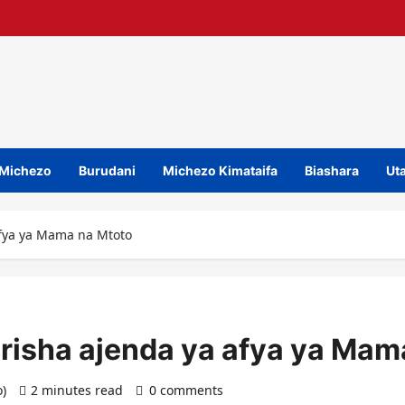
Michezo
Burudani
Michezo Kimataifa
Biashara
Uta
 afya ya Mama na Mtoto
arisha ajenda ya afya ya Mam
o)
2 minutes read
0 comments