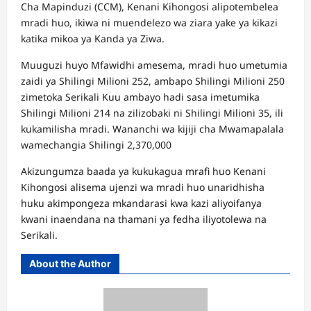
Cha Mapinduzi (CCM), Kenani Kihongosi alipotembelea
mradi huo, ikiwa ni muendelezo wa ziara yake ya kikazi
katika mikoa ya Kanda ya Ziwa.
Muuguzi huyo Mfawidhi amesema, mradi huo umetumia
zaidi ya Shilingi Milioni 252, ambapo Shilingi Milioni 250
zimetoka Serikali Kuu ambayo hadi sasa imetumika
Shilingi Milioni 214 na zilizobaki ni Shilingi Milioni 35, ili
kukamilisha mradi. Wananchi wa kijiji cha Mwamapalala
wamechangia Shilingi 2,370,000
Akizungumza baada ya kukukagua mrafi huo Kenani
Kihongosi alisema ujenzi wa mradi huo unaridhisha
huku akimpongeza mkandarasi kwa kazi aliyoifanya
kwani inaendana na thamani ya fedha iliyotolewa na
Serikali.
About the Author