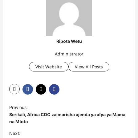
Ripota Wetu
Administrator
Visit Website
View All Posts
P
Previous:
o
Serikali, Africa CDC zaimarisha ajenda ya afya ya Mama
s
na Mtoto
t
Next: