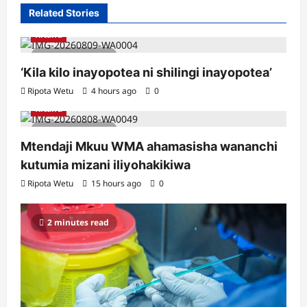
Related Stories
Kitaifa
2 minutes read
‘Kila kilo inayopotea ni shilingi inayopotea’
Ripota Wetu
4 hours ago
0
Kitaifa
3 minutes read
Mtendaji Mkuu WMA ahamasisha wananchi
kutumia mizani iliyohakikiwa
Ripota Wetu
15 hours ago
0
2 minutes read