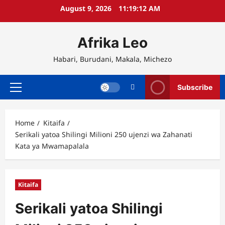
Skip
August 9, 2026
11:19:12 AM
to
content
Afrika Leo
Habari, Burudani, Makala, Michezo
Subscribe
Primary
Menu
Home
Kitaifa
Serikali yatoa Shilingi Milioni 250 ujenzi wa Zahanati
Kata ya Mwamapalala
Kitaifa
Serikali yatoa Shilingi