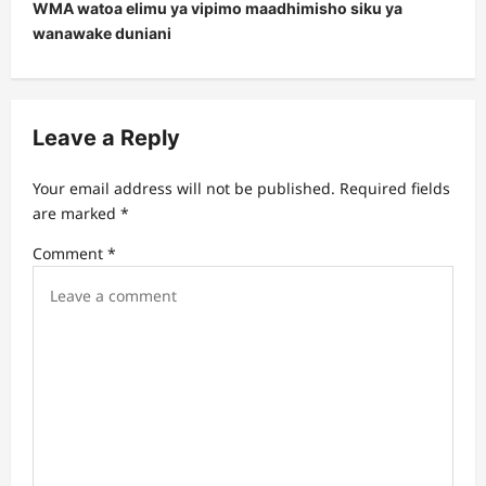
WMA watoa elimu ya vipimo maadhimisho siku ya
n
wanawake duniani
a
v
i
Leave a Reply
g
a
Your email address will not be published.
Required fields
t
are marked
*
i
Comment
*
o
n