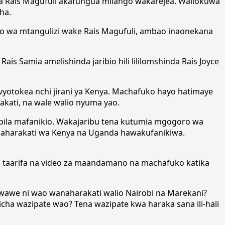
 Rais Magufuli akafungua milango wakarejea. Waliokuwa
ha.
o wa mtangulizi wake Rais Magufuli, ambao inaonekana
 Samia amelishinda jaribio hili lililomshinda Rais Joyce
yotokea nchi jirani ya Kenya. Machafuko hayo hatimaye
akati, na wale walio nyuma yao.
 bila mafanikio. Wakajaribu tena kutumia mgogoro wa
naharakati wa Kenya na Uganda hawakufanikiwa.
 taarifa na video za maandamano na machafuko katika
ni wawe ni wao wanaharakati walio Nairobi na Marekani?
cha wazipate wao? Tena wazipate kwa haraka sana ili-hali