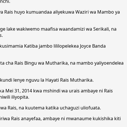
nchi.
ya Rais huyo kumuandaa aliyekuwa Waziri wa Mambo ya
enge lake wakiwemo maafisa waandamizi wa Serikali, na
s.
usimamia Katiba jambo lililopelekea Joyce Banda
ata cha Rais Bingu wa Mutharika, na mambo yaliyoendelea
kundi lenye nguvu la Hayati Rais Mutharika.
ka Mei 31, 2014 kwa mshindi wa urais ambaye ni Rais
ili iliyopita.
 Rais, na kuutema katika uchaguzi uliofuata.
iriwa Rais anayefaa, ambaye ni mwanaume kukishika kiti