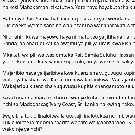
Akawanyooshea kitambaa cheupe kwa kuja na dhana ya 4
na kesi Mahakamani zikafutwa. Yote hayo hayakutosha k
Hatimaye Rais Samia hakuwa na jinsi zaidi ya kwenda n
ulieleweka vyema sana na wapinzani na wanaharakati wetu
Ni dhahiri kuwa mayowe haya ni matokeo ya jitihada na hu
Banda, na anarudi katika awamu ya pili ya urais kwa kishi
Mkakati wa pili wa wasiomtaka Rais Samia Suluhu Hassan
yapelekee ama Rais Samia kujiuzulu, au yaiweke serikali 
Majaribio haya yalijaribiwa kwa kuanzisha vuguvugu kupi
wafanyabiashara wa Kariakoo hawakufanikiwa. Wakajarib
Wakajaribu kuanzisha vuguvugu kupitia changamoto za u
Sasa tunaona mara michoro kwenye kuta na miundombinu
nchi za Madagascar, Ivory Coast, Sri Lanka na kwingineko.
Iweje kila tukio linaloitwa la utekaji linalotokea nchini
Tukio lolote la mgomo taarifa wapate wa kwanza wao? Kila
wako nje ya nchi?