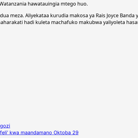
Watanzania hawatauingia mtego huo.
pindua meza. Aliyekataa kurudia makosa ya Rais Joyce Ban
anaharakati hadi kuleta machafuko makubwa yaliyoleta ha
gozi
kufeli’ kwa maandamano Oktoba 29