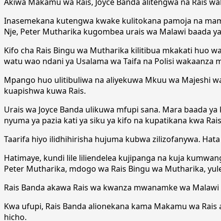
Akiwa Makamu wa Rais, Joyce Banda alitengwa na Rais w
Inasemekana kutengwa kwake kulitokana pamoja na mamb
Nje, Peter Mutharika kugombea urais wa Malawi baada y
Kifo cha Rais Bingu wa Mutharika kilitibua mkakati huo w
watu wao ndani ya Usalama wa Taifa na Polisi wakaanza 
Mpango huo ulitibuliwa na aliyekuwa Mkuu wa Majeshi wa 
kuapishwa kuwa Rais.
Urais wa Joyce Banda ulikuwa mfupi sana. Mara baada ya
nyuma ya pazia kati ya siku ya kifo na kupatikana kwa Rai
Taarifa hiyo ilidhihirisha hujuma kubwa zilizofanywa. Ha
Hatimaye, kundi lile liliendelea kujipanga na kuja kumw
Peter Mutharika, mdogo wa Rais Bingu wa Mutharika, yule
Rais Banda akawa Rais wa kwanza mwanamke wa Malawi al
Kwa ufupi, Rais Banda alionekana kama Makamu wa Rais as
hicho.