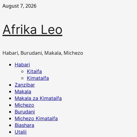
Skip
August 7, 2026
to
content
Afrika Leo
Habari, Burudani, Makala, Michezo
Primary
Habari
Menu
Kitaifa
Kimataifa
Zanzibar
Makala
Makala za Kimataifa
Michezo
Burudani
Michezo Kimataifa
Biashara
Utalii