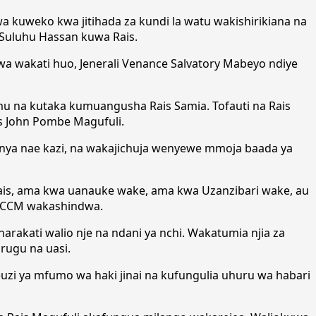
wa kuweko kwa jitihada za kundi la watu wakishirikiana na
 Suluhu Hassan kuwa Rais.
a wakati huo, Jenerali Venance Salvatory Mabeyo ndiye
jumu na kutaka kumuangusha Rais Samia. Tofauti na Rais
s John Pombe Magufuli.
nya nae kazi, na wakajichuja wenyewe mmoja baada ya
is, ama kwa uanauke wake, ama kwa Uzanzibari wake, au
a CCM wakashindwa.
akati walio nje na ndani ya nchi. Wakatumia njia za
urugu na uasi.
zi ya mfumo wa haki jinai na kufungulia uhuru wa habari