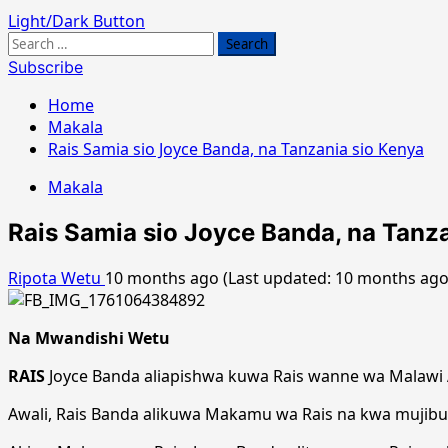
Light/Dark Button
Search
for:
Subscribe
Home
Makala
Rais Samia sio Joyce Banda, na Tanzania sio Kenya
Makala
Rais Samia sio Joyce Banda, na Tanz
Ripota Wetu
10 months ago (Last updated: 10 months ag
Na Mwandishi Wetu
RAIS
Joyce Banda aliapishwa kuwa Rais wanne wa Malawi A
Awali, Rais Banda alikuwa Makamu wa Rais na kwa mujibu 