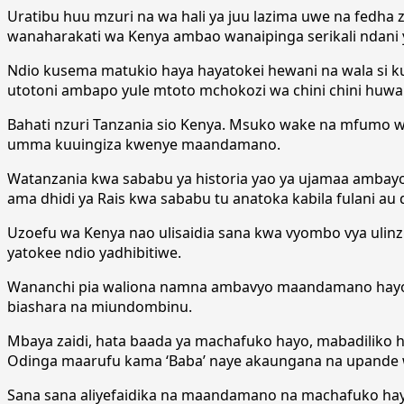
Uratibu huu mzuri na wa hali ya juu lazima uwe na fedha 
wanaharakati wa Kenya ambao wanaipinga serikali ndani y
Ndio kusema matukio haya hayatokei hewani na wala si k
utotoni ambapo yule mtoto mchokozi wa chini chini huw
Bahati nzuri Tanzania sio Kenya. Msuko wake na mfumo w
umma kuuingiza kwenye maandamano.
Watanzania kwa sababu ya historia yao ya ujamaa ambayo 
ama dhidi ya Rais kwa sababu tu anatoka kabila fulani au
Uzoefu wa Kenya nao ulisaidia sana kwa vyombo vya ulinz
yatokee ndio yadhibitiwe.
Wananchi pia waliona namna ambavyo maandamano hayo ya 
biashara na miundombinu.
Mbaya zaidi, hata baada ya machafuko hayo, mabadiliko 
Odinga maarufu kama ‘Baba’ naye akaungana na upande w
Sana sana aliyefaidika na maandamano na machafuko hay