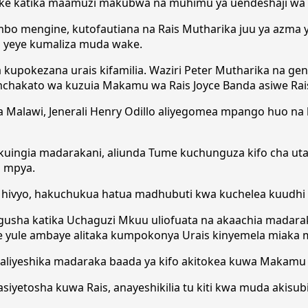
ake katika maamuzi makubwa na muhimu ya uendeshaji wa 
o mengine, kutofautiana na Rais Mutharika juu ya azma 
a yeye kumaliza muda wake.
a kupokezana urais kifamilia. Waziri Peter Mutharika na g
mchakato wa kuzuia Makamu wa Rais Joyce Banda asiwe Rai
Malawi, Jenerali Henry Odillo aliyegomea mpango huo na k
 kuingia madarakani, aliunda Tume kuchunguza kifo cha ut
s mpya.
ta hivyo, hakuchukua hatua madhubuti kwa kuchelea kuudhi 
angusha katika Uchaguzi Mkuu uliofuata na akaachia madara
 yule ambaye alitaka kumpokonya Urais kinyemela miaka miw
iyeshika madaraka baada ya kifo akitokea kuwa Makamu wa
iyetosha kuwa Rais, anayeshikilia tu kiti kwa muda akisub