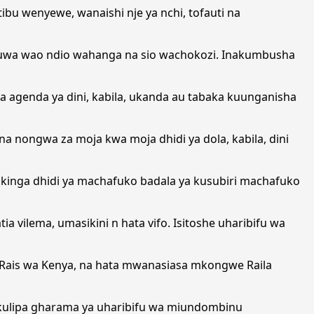
bu wenyewe, wanaishi nje ya nchi, tofauti na
a kuwa wao ndio wahanga na sio wachokozi. Inakumbusha
 agenda ya dini, kabila, ukanda au tabaka kuunganisha
 nongwa za moja kwa moja dhidi ya dola, kabila, dini
e kinga dhidi ya machafuko badala ya kusubiri machafuko
ilema, umasikini n hata vifo. Isitoshe uharibifu wa
 Rais wa Kenya, na hata mwanasiasa mkongwe Raila
 kulipa gharama ya uharibifu wa miundombinu