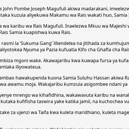
 Rais John Pombe Joseph Magufuli akiwa madarakani, imeelez
kutaka kuzuia aliyekuwa Makamu wa Rais wakati huo, Samia
 wa karibu wa Rais Magufuli. Inaelezwa Mkuu wa Majeshi w
Rais Samia kuapishwa kuwa Rais.
ilo rasmi la ‘Sukuma Gang’ liliendelea na jitihada za kumhu
iyotokea Nyuma ya Pazia kufuatia Kifo cha Ghafla cha Rai
mbiza mgoni wake. Akawajaribu kwa kuwapa fursa ya kufa
mlaka iliyowateua.
e ambao hawakupenda kuona Samia Suluhu Hassan akiwa Ra
is wa awamu moja. Wakajaribu kumzuia asigombee ndani y
enye mrengo wa kihafidhina, wakawavuta karibu na wanahar
 kutaka kufifisha taswira yake katika jamii, na kuchochea v
e za ujenzi wa Taifa kwa kuleta maridhiano, kuleta mageu