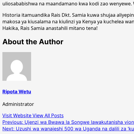
uliosababishwa na maandamano kwa kodi zao wenyewe. 
Historia itamuandika Rais Dkt. Samia kuwa shujaa aliye
makosa ya kiusalama na kiulinzi ya Kenya ya kuchelea w
Hakika, Rais Samia anastahili mitano tena!
About the Author
Ripota Wetu
Administrator
Visit Website
View All Posts
Post
Previous:
Ujenzi wa Bwawa la Songwe lawakutanisha vion
Next:
Uzushi wa wanajeshi 500 wa Uganda na dalili za ‘
navigation