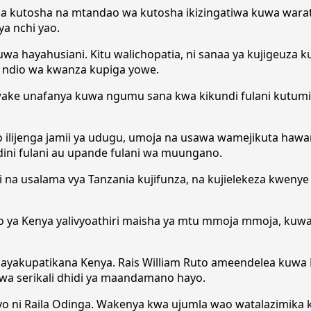
za kutosha na mtandao wa kutosha ikizingatiwa kuwa warati
a nchi yao.
uwa hayahusiani. Kitu walichopatia, ni sanaa ya kujigeuz
a ndio wa kwanza kupiga yowe.
ake unafanya kuwa ngumu sana kwa kikundi fulani kutumia
ilijenga jamii ya udugu, umoja na usawa wamejikuta hawana
 dini fulani au upande fulani wa muungano.
i na usalama vya Tanzania kujifunza, na kujielekeza kweny
Kenya yalivyoathiri maisha ya mtu mmoja mmoja, kuwatia v
hayakupatikana Kenya. Rais William Ruto ameendelea kuwa
a serikali dhidi ya maandamano hayo.
o ni Raila Odinga. Wakenya kwa ujumla wao watalazimika