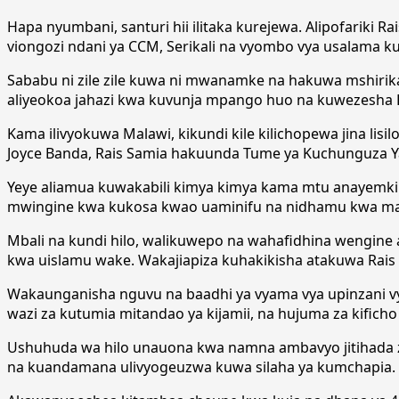
Hapa nyumbani, santuri hii ilitaka kurejewa. Alipofariki
viongozi ndani ya CCM, Serikali na vyombo vya usalama 
Sababu ni zile zile kuwa ni mwanamke na hakuwa mshirika
aliyeokoa jahazi kwa kuvunja mpango huo na kuwezesha 
Kama ilivyokuwa Malawi, kikundi kile kilichopewa jina lis
Joyce Banda, Rais Samia hakuunda Tume ya Kuchunguza Yal
Yeye aliamua kuwakabili kimya kimya kama mtu anayemki
mwingine kwa kukosa kwao uaminifu na nidhamu kwa ma
Mbali na kundi hilo, walikuwepo na wahafidhina wengin
kwa uislamu wake. Wakajiapiza kuhakikisha atakuwa Ra
Wakaunganisha nguvu na baadhi ya vyama vya upinzani vy
wazi za kutumia mitandao ya kijamii, na hujuma za kificho
Ushuhuda wa hilo unauona kwa namna ambavyo jitihada zak
na kuandamana ulivyogeuzwa kuwa silaha ya kumchapia.