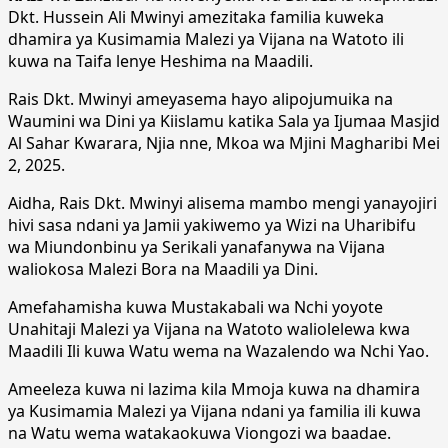
Dkt. Hussein Ali Mwinyi amezitaka familia kuweka
dhamira ya Kusimamia Malezi ya Vijana na Watoto ili
kuwa na Taifa lenye Heshima na Maadili.
Rais Dkt. Mwinyi ameyasema hayo alipojumuika na
Waumini wa Dini ya Kiislamu katika Sala ya Ijumaa Masjid
Al Sahar Kwarara, Njia nne, Mkoa wa Mjini Magharibi Mei
2, 2025.
Aidha, Rais Dkt. Mwinyi alisema mambo mengi yanayojiri
hivi sasa ndani ya Jamii yakiwemo ya Wizi na Uharibifu
wa Miundonbinu ya Serikali yanafanywa na Vijana
waliokosa Malezi Bora na Maadili ya Dini.
Amefahamisha kuwa Mustakabali wa Nchi yoyote
Unahitaji Malezi ya Vijana na Watoto waliolelewa kwa
Maadili Ili kuwa Watu wema na Wazalendo wa Nchi Yao.
Ameeleza kuwa ni lazima kila Mmoja kuwa na dhamira
ya Kusimamia Malezi ya Vijana ndani ya familia ili kuwa
na Watu wema watakaokuwa Viongozi wa baadae.