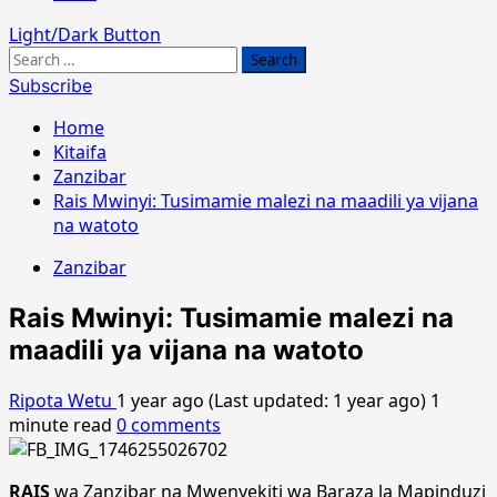
Light/Dark Button
Search
for:
Subscribe
Home
Kitaifa
Zanzibar
Rais Mwinyi: Tusimamie malezi na maadili ya vijana
na watoto
Zanzibar
Rais Mwinyi: Tusimamie malezi na
maadili ya vijana na watoto
Ripota Wetu
1 year ago (Last updated: 1 year ago)
1
minute read
0 comments
RAIS
wa Zanzibar na Mwenyekiti wa Baraza la Mapinduzi