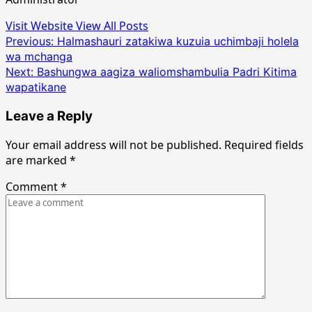
Visit Website
View All Posts
Post
Previous:
Halmashauri zatakiwa kuzuia uchimbaji holela
wa mchanga
navigation
Next:
Bashungwa aagiza waliomshambulia Padri Kitima
wapatikane
Leave a Reply
Your email address will not be published.
Required fields
are marked
*
Comment
*