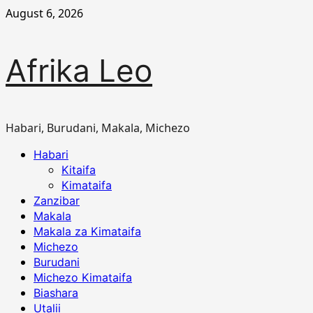
Skip
August 6, 2026
to
content
Afrika Leo
Habari, Burudani, Makala, Michezo
Primary
Habari
Menu
Kitaifa
Kimataifa
Zanzibar
Makala
Makala za Kimataifa
Michezo
Burudani
Michezo Kimataifa
Biashara
Utalii