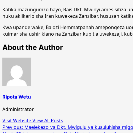
Katika mazungumzo hayo, Rais Dkt. Mwinyi amesisitiza umuh
huku akiikaribisha Iran kuwekeza Zanzibar, hususan kati
Kwa upande wake, Balozi Hemmatpanah amepongeza uongoz
kuimarisha ushirikiano na Zanzibar kupitia uwekezaji, kub
About the Author
Ripota Wetu
Administrator
Visit Website
View All Posts
Post
Previous:
Maelekezo ya Dkt. Mwigulu ya kusuluhisha migo