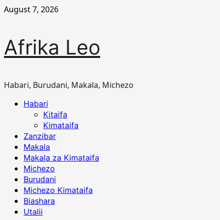
Skip
August 7, 2026
to
content
Afrika Leo
Habari, Burudani, Makala, Michezo
Primary
Habari
Menu
Kitaifa
Kimataifa
Zanzibar
Makala
Makala za Kimataifa
Michezo
Burudani
Michezo Kimataifa
Biashara
Utalii