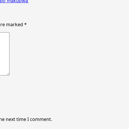
mbo makubwa’
 are marked
*
the next time I comment.