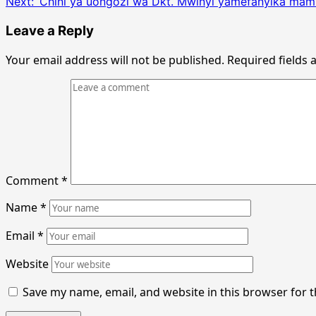
Next:
‘Chini ya uongozi wa Dkt. Mwinyi yamefanyika ma
navigation
Leave a Reply
Your email address will not be published.
Required fields
Comment
*
Name
*
Email
*
Website
Save my name, email, and website in this browser for 