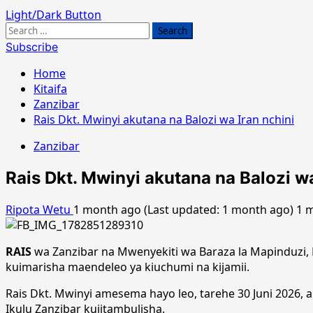
Light/Dark Button
Search
for:
Subscribe
Home
Kitaifa
Zanzibar
Rais Dkt. Mwinyi akutana na Balozi wa Iran nchini
Zanzibar
Rais Dkt. Mwinyi akutana na Balozi wa
Ripota Wetu
1 month ago (Last updated: 1 month ago)
1 
RAIS
wa Zanzibar na Mwenyekiti wa Baraza la Mapinduzi, 
kuimarisha maendeleo ya kiuchumi na kijamii.
Rais Dkt. Mwinyi amesema hayo leo, tarehe 30 Juni 2026,
Ikulu Zanzibar kujitambulisha.