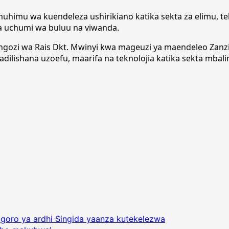
imu wa kuendeleza ushirikiano katika sekta za elimu, tekno
ka uchumi wa buluu na viwanda.
i wa Rais Dkt. Mwinyi kwa mageuzi ya maendeleo Zanzibar
adilishana uzoefu, maarifa na teknolojia katika sekta mbali
goro ya ardhi Singida yaanza kutekelezwa