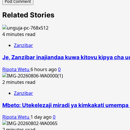
Related Stories
4 minutes read
Zanzibar
Je, Zanzibar inajiandaa kuwa kitovu kipya cha 
Ripota Wetu
6 hours ago
0
2 minutes read
Zanzibar
Mbeto: Utekelezaji miradi ya kimkakati umempa 
Ripota Wetu
1 day ago
0
2 minutes read