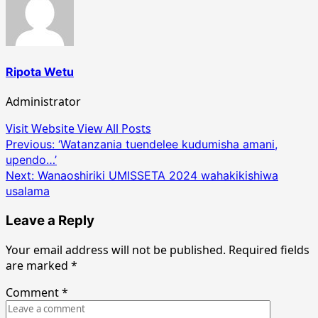
Ripota Wetu
Administrator
Visit Website
View All Posts
Post
Previous:
‘Watanzania tuendelee kudumisha amani,
upendo…’
navigation
Next:
Wanaoshiriki UMISSETA 2024 wahakikishiwa
usalama
Leave a Reply
Your email address will not be published.
Required fields
are marked
*
Comment
*