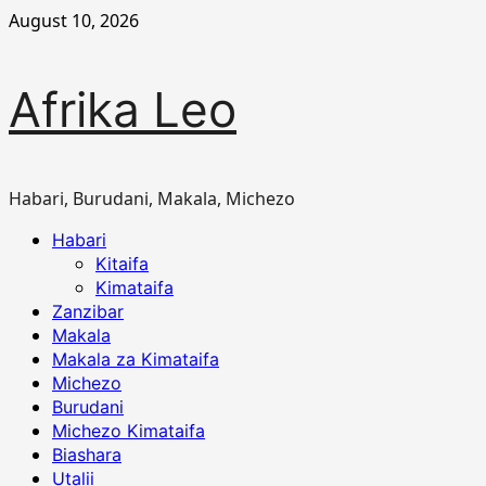
Skip
August 10, 2026
to
content
Afrika Leo
Habari, Burudani, Makala, Michezo
Primary
Habari
Menu
Kitaifa
Kimataifa
Zanzibar
Makala
Makala za Kimataifa
Michezo
Burudani
Michezo Kimataifa
Biashara
Utalii