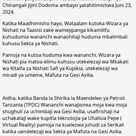
Chinangali jijini Dodoma ambayo yatahitimishwa Juni 23,
2024.
Katika Maadhimisho hayo, Wataalam kutoka Wizara ya
Nishati na Taasisi zake wamejipanga kikamilifu
kuhudumia wananchi wanaohitaji huduma mbalimbali
kuhusu Sekta ya Nishati.
Pamoja na kutoa huduma kwa wananchi, Wizara ya
Nishati pia inatoa elimu kuhusu utekelezaji wa Mkakati
wa Kitaifa za Nishati Safi ya Kupikia, utekelezaji wa
miradi ya umeme, Mafuta na Gesi Asilia.
Aidha, katika Banda la Shirika la Maendeleo ya Petroli
Tanzania (TPDC) Wananchi wanajionea moja kwa moja
shughuli za uchimbaji wa Gesi Asilia, usafirishaji na
uchakataji wake kupitia teknolojia ya Uhalisia Pepe (
Virtual Reality) pamoja na kuelezwa juhudi za Serikali
katika uendelezaji wa Sekta ya Mafuta na Gesi Asilia.