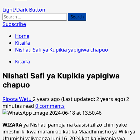
Light/Dark Button
Search
for:
Subscribe
Home
Kitaifa
Nishati Safi ya Kupikia yapigiwa chapuo
Kitaifa
Nishati Safi ya Kupikia yapigiwa
chapuo
Ripota Wetu
2 years ago (Last updated: 2 years ago)
2
minutes read
0 comments
WIZARA
ya Nishati pamoja na taasisi zilizo chini yake
imeshiriki kwa mafanikio katika Maadhimisho ya Wiki ya
Utumishi yaliyoanza Juni 16, 2024 katika Viwanja vya