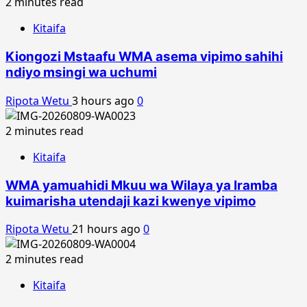
2 minutes read
Kitaifa
Kiongozi Mstaafu WMA asema vipimo sahihi
ndiyo msingi wa uchumi
Ripota Wetu
3 hours ago
0
2 minutes read
Kitaifa
WMA yamuahidi Mkuu wa Wilaya ya Iramba
kuimarisha utendaji kazi kwenye vipimo
Ripota Wetu
21 hours ago
0
2 minutes read
Kitaifa