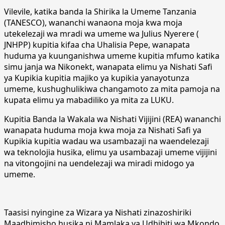
Vilevile, katika banda la Shirika la Umeme Tanzania
(TANESCO), wananchi wanaona moja kwa moja
utekelezaji wa mradi wa umeme wa Julius Nyerere (
JNHPP) kupitia kifaa cha Uhalisia Pepe, wanapata
huduma ya kuunganishwa umeme kupitia mfumo katika
simu janja wa Nikonekt, wanapata elimu ya Nishati Safi
ya Kupikia kupitia majiko ya kupikia yanayotunza
umeme, kushughulikiwa changamoto za mita pamoja na
kupata elimu ya mabadiliko ya mita za LUKU.
Kupitia Banda la Wakala wa Nishati Vijijini (REA) wananchi
wanapata huduma moja kwa moja za Nishati Safi ya
Kupikia kupitia wadau wa usambazaji na waendelezaji
wa teknolojia husika, elimu ya usambazaji umeme vijijini
na vitongojini na uendelezaji wa miradi midogo ya
umeme.
Taasisi nyingine za Wizara ya Nishati zinazoshiriki
Maadhimisho husika ni Mamlaka ya Udhibiti wa Mkondo