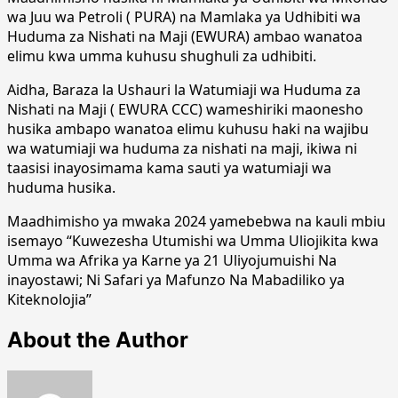
wa Juu wa Petroli ( PURA) na Mamlaka ya Udhibiti wa
Huduma za Nishati na Maji (EWURA) ambao wanatoa
elimu kwa umma kuhusu shughuli za udhibiti.
Aidha, Baraza la Ushauri la Watumiaji wa Huduma za
Nishati na Maji ( EWURA CCC) wameshiriki maonesho
husika ambapo wanatoa elimu kuhusu haki na wajibu
wa watumiaji wa huduma za nishati na maji, ikiwa ni
taasisi inayosimama kama sauti ya watumiaji wa
huduma husika.
Maadhimisho ya mwaka 2024 yamebebwa na kauli mbiu
isemayo “Kuwezesha Utumishi wa Umma Uliojikita kwa
Umma wa Afrika ya Karne ya 21 Uliyojumuishi Na
inayostawi; Ni Safari ya Mafunzo Na Mabadiliko ya
Kiteknolojia”
About the Author