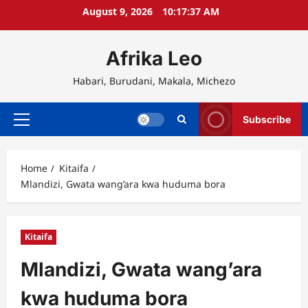
Skip
August 9, 2026
10:17:37 AM
to
content
Afrika Leo
Habari, Burudani, Makala, Michezo
Subscribe
Primary
Menu
Home
Kitaifa
Mlandizi, Gwata wang’ara kwa huduma bora
Kitaifa
Mlandizi, Gwata wang’ara
kwa huduma bora