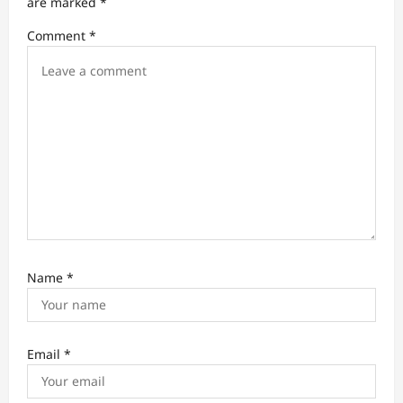
t
are marked
*
i
Comment
*
o
n
Name
*
Email
*