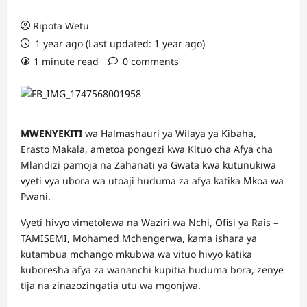
Ripota Wetu
1 year ago (Last updated: 1 year ago)
1 minute read
0 comments
MWENYEKITI
wa Halmashauri ya Wilaya ya Kibaha,
Erasto Makala, ametoa pongezi kwa Kituo cha Afya cha
Mlandizi pamoja na Zahanati ya Gwata kwa kutunukiwa
vyeti vya ubora wa utoaji huduma za afya katika Mkoa wa
Pwani.
Vyeti hivyo vimetolewa na Waziri wa Nchi, Ofisi ya Rais –
TAMISEMI, Mohamed Mchengerwa, kama ishara ya
kutambua mchango mkubwa wa vituo hivyo katika
kuboresha afya za wananchi kupitia huduma bora, zenye
tija na zinazozingatia utu wa mgonjwa.