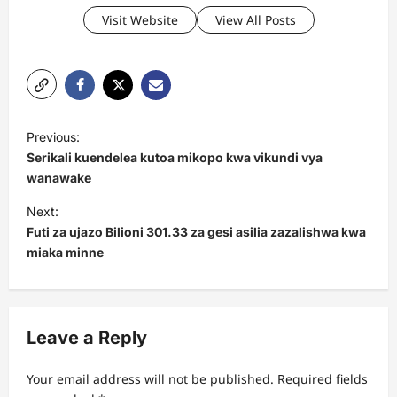
Visit Website
View All Posts
P
Previous:
o
Serikali kuendelea kutoa mikopo kwa vikundi vya
s
wanawake
t
Next:
Futi za ujazo Bilioni 301.33 za gesi asilia zazalishwa kwa
n
miaka minne
a
v
i
Leave a Reply
g
a
Your email address will not be published.
Required fields