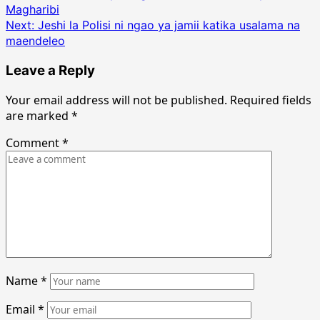
Magharibi
navigation
Next:
Jeshi la Polisi ni ngao ya jamii katika usalama na
maendeleo
Leave a Reply
Your email address will not be published.
Required fields
are marked
*
Comment
*
Name
*
Email
*