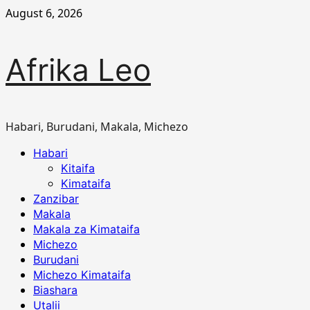
Skip
August 6, 2026
to
content
Afrika Leo
Habari, Burudani, Makala, Michezo
Primary
Habari
Menu
Kitaifa
Kimataifa
Zanzibar
Makala
Makala za Kimataifa
Michezo
Burudani
Michezo Kimataifa
Biashara
Utalii