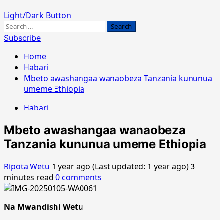
Light/Dark Button
Search
for:
Subscribe
Home
Habari
Mbeto awashangaa wanaobeza Tanzania kununua
umeme Ethiopia
Habari
Mbeto awashangaa wanaobeza
Tanzania kununua umeme Ethiopia
Ripota Wetu
1 year ago (Last updated: 1 year ago)
3
minutes read
0 comments
Na Mwandishi Wetu