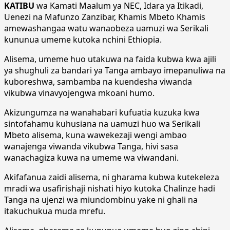
KATIBU
wa Kamati Maalum ya NEC, Idara ya Itikadi,
Uenezi na Mafunzo Zanzibar, Khamis Mbeto Khamis
amewashangaa watu wanaobeza uamuzi wa Serikali
kununua umeme kutoka nchini Ethiopia.
Alisema, umeme huo utakuwa na faida kubwa kwa ajili
ya shughuli za bandari ya Tanga ambayo imepanuliwa na
kuboreshwa, sambamba na kuendesha viwanda
vikubwa vinavyojengwa mkoani humo.
Akizungumza na wanahabari kufuatia kuzuka kwa
sintofahamu kuhusiana na uamuzi huo wa Serikali
Mbeto alisema, kuna wawekezaji wengi ambao
wanajenga viwanda vikubwa Tanga, hivi sasa
wanachagiza kuwa na umeme wa viwandani.
Akifafanua zaidi alisema, ni gharama kubwa kutekeleza
mradi wa usafirishaji nishati hiyo kutoka Chalinze hadi
Tanga na ujenzi wa miundombinu yake ni ghali na
itakuchukua muda mrefu.