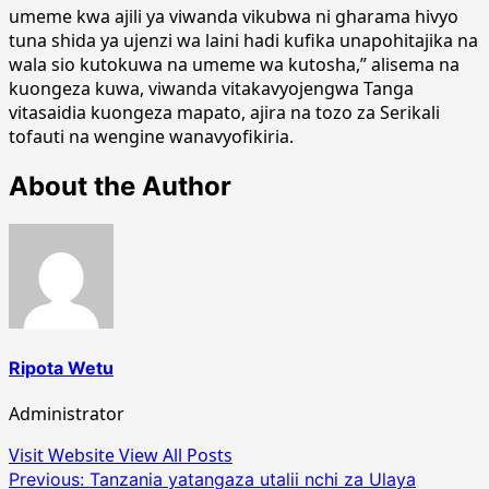
umeme kwa ajili ya viwanda vikubwa ni gharama hivyo
tuna shida ya ujenzi wa laini hadi kufika unapohitajika na
wala sio kutokuwa na umeme wa kutosha,” alisema na
kuongeza kuwa, viwanda vitakavyojengwa Tanga
vitasaidia kuongeza mapato, ajira na tozo za Serikali
tofauti na wengine wanavyofikiria.
About the Author
Ripota Wetu
Administrator
Visit Website
View All Posts
Post
Previous:
Tanzania yatangaza utalii nchi za Ulaya