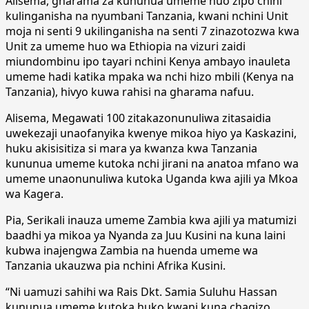
Alisema, gharama za kununua umeme huo zipo chini
kulinganisha na nyumbani Tanzania, kwani nchini Unit
moja ni senti 9 ukilinganisha na senti 7 zinazotozwa kwa
Unit za umeme huo wa Ethiopia na vizuri zaidi
miundombinu ipo tayari nchini Kenya ambayo inauleta
umeme hadi katika mpaka wa nchi hizo mbili (Kenya na
Tanzania), hivyo kuwa rahisi na gharama nafuu.
Alisema, Megawati 100 zitakazonunuliwa zitasaidia
uwekezaji unaofanyika kwenye mikoa hiyo ya Kaskazini,
huku akisisitiza si mara ya kwanza kwa Tanzania
kununua umeme kutoka nchi jirani na anatoa mfano wa
umeme unaonunuliwa kutoka Uganda kwa ajili ya Mkoa
wa Kagera.
Pia, Serikali inauza umeme Zambia kwa ajili ya matumizi
baadhi ya mikoa ya Nyanda za Juu Kusini na kuna laini
kubwa inajengwa Zambia na huenda umeme wa
Tanzania ukauzwa pia nchini Afrika Kusini.
“Ni uamuzi sahihi wa Rais Dkt. Samia Suluhu Hassan
kununua umeme kutoka huko kwani kuna chagizo