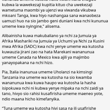
kubwa la wawekezaji kupitia kituo cha uwekezaji
wametuma maombi ya ujenzi wa viwanda vikubwa
mkoani Tanga, kwa hiyo nashangaa sana wanaobeza
uamuzi huo na sio jambo geni duniani kwa nchi kununua
umeme kwa nyingine,” alisema.
Alibainisha kuwa makubaliano ya nchi za Jumuia ya
Afrika Mashariki na Jumuia ya Uchumi ya Nchi za Kusini
mwa Afrika (SADC) kwa nchi yenye umeme wa kutosha
kuwauzia jirani zao na hata Marekani wananunua
umeme Canada na Mexico kwa ajili ya majimbo
yanayopakana na nchi hizo.
Pia, Italia inanunua umeme Uholanzi na kimsingi
Tanzania ina umeme wa kutosha na sio kwamba
wananunua kwa kuwa haupo wa kutosha la hasha
isipokuwa nchi ni kubwa yenye mipaka na nchi zaidi ya
tano, hivyo sio rahisi kusafirisha umeme maeneo yote,
ndio maana hicho kimefanyika.
“Tuna umeme wa kutosha hivi sasa na ili usafirishe