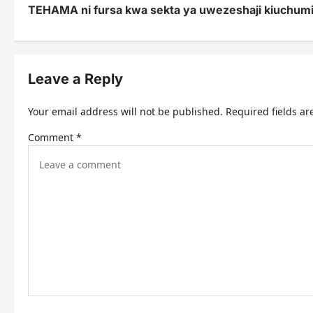
TEHAMA ni fursa kwa sekta ya uwezeshaji kiuchumi
o
s
t
Leave a Reply
n
Your email address will not be published.
Required fields a
a
Comment
*
v
i
g
a
t
i
o