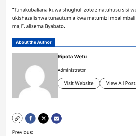
“Tunakubaliana kuwa shughuli zote zinatuhusu sisi 
ukishazalishwa tunautumia kwa matumizi mbalimbali
maji”. alisema Byabato.
About the Author
Ripota Wetu
Administrator
Visit Website
View All Post
P
Previous: