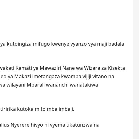
ya kutoingiza mifugo kwenye vyanzo vya maji badala
akati Kamati ya Mawaziri Nane wa Wizara za Kisekta
o ya Makazi imetangaza kwamba vijiji vitano na
wa wilayani Mbarali wananchi wanatakiwa
iririka kutoka mito mbalimbali.
ulius Nyerere hivyo ni vyema ukatunzwa na