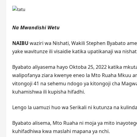
Na Mwandishi Wetu
NAIBU
waziri wa Nishati, Wakili Stephen Byabato a
yake wavitunze ili visaidie katika upatikanaji wa nisha
Byabato aliyasema hayo Oktoba 25, 2022 katika mkut
walipofanya ziara kwenye eneo la Mto Ruaha Mkuu amb
vitongoji 41 na sehemu ndogo ya kitongoji cha Mag
kuhamishwa ili kupisha hifadhi.
Lengo la uamuzi huo wa Serikali ni kutunza na kulind
Byabato alisema, Mto Ruaha ni moja ya mito inayote
kuhifadhiwa kwa maslahi mapana ya nchi.