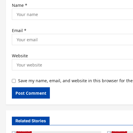
n
Name
*
Email
*
Website
Save my name, email, and website in this browser for th
Related Stories
Kitaifa
Kitaifa