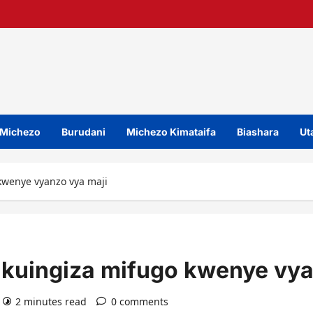
Michezo
Burudani
Michezo Kimataifa
Biashara
Uta
kwenye vyanzo vya maji
kuingiza mifugo kwenye vya
2 minutes read
0 comments