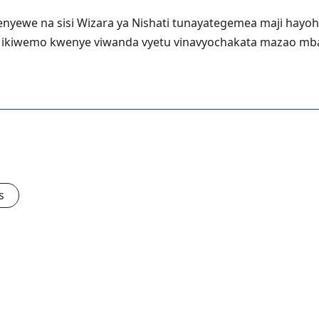
wenyewe na sisi Wizara ya Nishati tunayategemea maji ha
 ikiwemo kwenye viwanda vyetu vinavyochakata mazao mbal
s