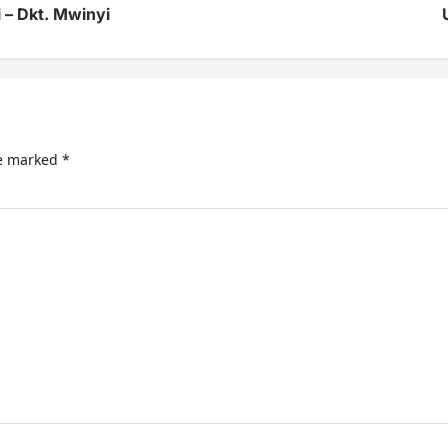
 – Dkt. Mwinyi
re marked
*