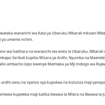
mewataka wananchi wa Kata ya Ubaruku Mbarali mkoani Mbe
ti ya umeme nchini.
ano wa hadhara na wananchi wa eneo la Ubaruku, Mbarali w
apo Serikali kupitia Wizara ya Ardhi, Nyumba na Maendele
walisi ambacho kipo kwenye Mamlaka ya Mji mdogo wa Ruje
a ardhi oevu na vyanzo vya kupokea na kutunza maji yanayot
gemewa kupeleka maji katika bwawa la Mtera na Bwawa la J