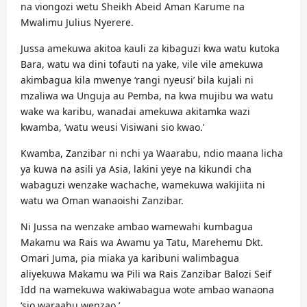
na viongozi wetu Sheikh Abeid Aman Karume na
Mwalimu Julius Nyerere.
Jussa amekuwa akitoa kauli za kibaguzi kwa watu kutoka
Bara, watu wa dini tofauti na yake, vile vile amekuwa
akimbagua kila mwenye ‘rangi nyeusi’ bila kujali ni
mzaliwa wa Unguja au Pemba, na kwa mujibu wa watu
wake wa karibu, wanadai amekuwa akitamka wazi
kwamba, ‘watu weusi Visiwani sio kwao.’
Kwamba, Zanzibar ni nchi ya Waarabu, ndio maana licha
ya kuwa na asili ya Asia, lakini yeye na kikundi cha
wabaguzi wenzake wachache, wamekuwa wakijiita ni
watu wa Oman wanaoishi Zanzibar.
Ni Jussa na wenzake ambao wamewahi kumbagua
Makamu wa Rais wa Awamu ya Tatu, Marehemu Dkt.
Omari Juma, pia miaka ya karibuni walimbagua
aliyekuwa Makamu wa Pili wa Rais Zanzibar Balozi Seif
Idd na wamekuwa wakiwabagua wote ambao wanaona
‘sio waraabu wenzao.’