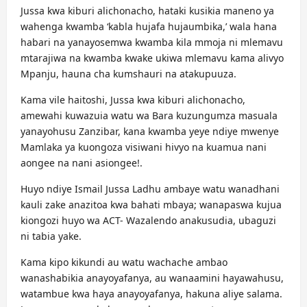
Jussa kwa kiburi alichonacho, hataki kusikia maneno ya
wahenga kwamba ‘kabla hujafa hujaumbika,’ wala hana
habari na yanayosemwa kwamba kila mmoja ni mlemavu
mtarajiwa na kwamba kwake ukiwa mlemavu kama alivyo
Mpanju, hauna cha kumshauri na atakupuuza.
Kama vile haitoshi, Jussa kwa kiburi alichonacho,
amewahi kuwazuia watu wa Bara kuzungumza masuala
yanayohusu Zanzibar, kana kwamba yeye ndiye mwenye
Mamlaka ya kuongoza visiwani hivyo na kuamua nani
aongee na nani asiongee!.
Huyo ndiye Ismail Jussa Ladhu ambaye watu wanadhani
kauli zake anazitoa kwa bahati mbaya; wanapaswa kujua
kiongozi huyo wa ACT- Wazalendo anakusudia, ubaguzi
ni tabia yake.
Kama kipo kikundi au watu wachache ambao
wanashabikia anayoyafanya, au wanaamini hayawahusu,
watambue kwa haya anayoyafanya, hakuna aliye salama.