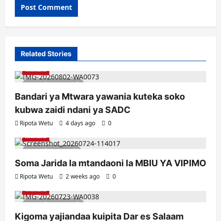
Related Stories
Makala
8 minutes read
Bandari ya Mtwara yawania kuteka soko
kubwa zaidi ndani ya SADC
Ripota Wetu
4 days ago
0
Makala
1 minute read
Soma Jarida la mtandaoni la MBIU YA VIPIMO
Ripota Wetu
2 weeks ago
0
Makala
4 minutes read
Kigoma yajiandaa kuipita Dar es Salaam