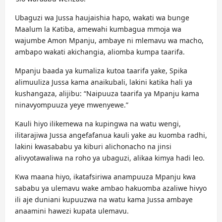
Ubaguzi wa Jussa haujaishia hapo, wakati wa bunge
Maalum la Katiba, amewahi kumbagua mmoja wa
wajumbe Amon Mpanju, ambaye ni mlemavu wa macho,
ambapo wakati akichangia, aliomba kumpa taarifa.
Mpanju baada ya kumaliza kutoa taarifa yake, Spika
alimuuliza Jussa kama anaikubali, lakini katika hali ya
kushangaza, alijibu: “Naipuuza taarifa ya Mpanju kama
ninavyompuuza yeye mwenyewe.”
Kauli hiyo ilikemewa na kupingwa na watu wengi,
ilitarajiwa Jussa angefafanua kauli yake au kuomba radhi,
lakini kwasababu ya kiburi alichonacho na jinsi
alivyotawaliwa na roho ya ubaguzi, alikaa kimya hadi leo.
Kwa maana hiyo, ikatafsiriwa anampuuza Mpanju kwa
sababu ya ulemavu wake ambao hakuomba azaliwe hivyo
ili aje duniani kupuuzwa na watu kama Jussa ambaye
anaamini hawezi kupata ulemavu.