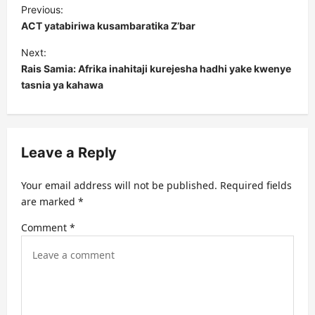
P
Previous:
o
ACT yatabiriwa kusambaratika Z’bar
s
Next:
t
Rais Samia: Afrika inahitaji kurejesha hadhi yake kwenye
tasnia ya kahawa
n
a
v
Leave a Reply
i
g
Your email address will not be published.
Required fields
a
are marked
*
t
Comment
*
i
o
n