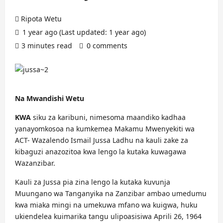
Ripota Wetu
1 year ago (Last updated: 1 year ago)
3 minutes read
0 comments
Na Mwandishi Wetu
KWA
siku za karibuni, nimesoma maandiko kadhaa
yanayomkosoa na kumkemea Makamu Mwenyekiti wa
ACT- Wazalendo Ismail Jussa Ladhu na kauli zake za
kibaguzi anazozitoa kwa lengo la kutaka kuwagawa
Wazanzibar.
Kauli za Jussa pia zina lengo la kutaka kuvunja
Muungano wa Tanganyika na Zanzibar ambao umedumu
kwa miaka mingi na umekuwa mfano wa kuigwa, huku
ukiendelea kuimarika tangu ulipoasisiwa Aprili 26, 1964