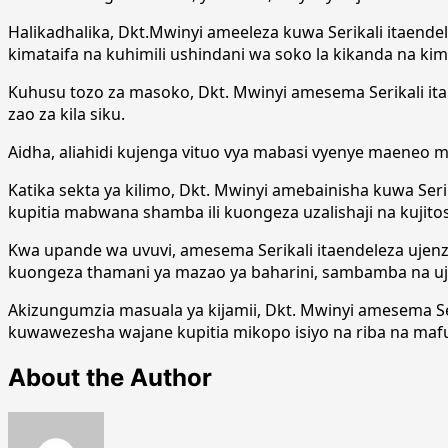
Halikadhalika, Dkt.Mwinyi ameeleza kuwa Serikali itaende
kimataifa na kuhimili ushindani wa soko la kikanda na kim
Kuhusu tozo za masoko, Dkt. Mwinyi amesema Serikali itali
zao za kila siku.
Aidha, aliahidi kujenga vituo vya mabasi vyenye maeneo
Katika sekta ya kilimo, Dkt. Mwinyi amebainisha kuwa Ser
kupitia mabwana shamba ili kuongeza uzalishaji na kujito
Kwa upande wa uvuvi, amesema Serikali itaendeleza ujenz
kuongeza thamani ya mazao ya baharini, sambamba na ujenz
Akizungumzia masuala ya kijamii, Dkt. Mwinyi amesema Se
kuwawezesha wajane kupitia mikopo isiyo na riba na maf
About the Author