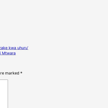
 zake kwa uhuru’
ni Mtwara
 are marked
*