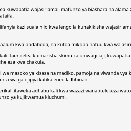
lea kuwapatia wajasiriamali mafunzo ya biashara na alama z
ataifa.
fanyia kazi suala hilo kwa lengo la kuhakikisha wajasiriam
 maalum kwa bodaboda, na kutoa mikopo nafuu kwa wajasiri
ikali itaendelea kuimarisha skimu za umwagiliaji, kuwapat
sheleza kwa chakula.
i wa masoko ya kisasa na madiko, pamoja na viwanda vya ku
i wa gati jipya katika eneo la Kihinani.
rikali itaweka adhabu kali kwa wazazi wanaotelekeza watot
unzo ya kujikwamua kiuchumi.