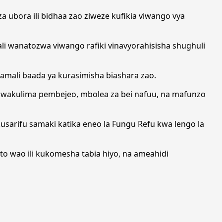
a ubora ili bidhaa zao ziweze kufikia viwango vya
ali wanatozwa viwango rafiki vinavyorahisisha shughuli
amali baada ya kurasimisha biashara zao.
ia wakulima pembejeo, mbolea za bei nafuu, na mafunzo
sarifu samaki katika eneo la Fungu Refu kwa lengo la
o wao ili kukomesha tabia hiyo, na ameahidi