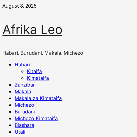
Skip
August 8, 2026
to
content
Afrika Leo
Habari, Burudani, Makala, Michezo
Primary
Habari
Menu
Kitaifa
Kimataifa
Zanzibar
Makala
Makala za Kimataifa
Michezo
Burudani
Michezo Kimataifa
Biashara
Utalii