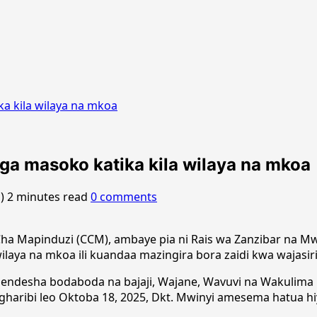
ka kila wilaya na mkoa
nga masoko katika kila wilaya na mkoa
o)
2 minutes read
0 comments
ha Mapinduzi (CCM), ambaye pia ni Rais wa Zanzibar na Mwe
laya na mkoa ili kuandaa mazingira bora zaidi kwa wajasiri
aendesha bodaboda na bajaji, Wajane, Wavuvi na Wakulima
gharibi leo Oktoba 18, 2025, Dkt. Mwinyi amesema hatua h