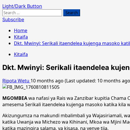
Light/Dark Button
Search
for:
Subscribe
Home
Kitaifa
Dkt. Mwinyi: Serikali itaendelea kujenga masoko kati
Kitaifa
Dkt. Mwinyi: Serikali itaendelea kuje
Ripota Wetu
10 months ago (Last updated: 10 months ag
MGOMBEA
wa nafasi ya Rais wa Zanzibar kupitia Chama C
amesema Serikali itaendelea kujenga masoko katika kila wi
Akizungumza na makundi mbalimbali ya Wajasiriamali, w
katika Uwanja wa Michezo wa Kihinani, Mkoa wa Mjini Ma
katika mazingira salama, ya kisasa, na yenye tija.