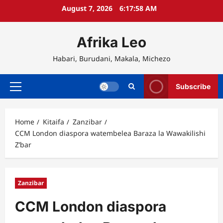
Skip
August 7, 2026
6:17:58 AM
to
content
Afrika Leo
Habari, Burudani, Makala, Michezo
Subscribe
Primary
Menu
Home
Kitaifa
Zanzibar
CCM London diaspora watembelea Baraza la Wawakilishi
Z’bar
Zanzibar
CCM London diaspora