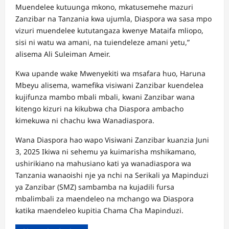
Muendelee kutuunga mkono, mkatusemehe mazuri
Zanzibar na Tanzania kwa ujumla, Diaspora wa sasa mpo
vizuri muendelee kututangaza kwenye Mataifa mliopo,
sisi ni watu wa amani, na tuiendeleze amani yetu,”
alisema Ali Suleiman Ameir.
Kwa upande wake Mwenyekiti wa msafara huo, Haruna
Mbeyu alisema, wamefika visiwani Zanzibar kuendelea
kujifunza mambo mbali mbali, kwani Zanzibar wana
kitengo kizuri na kikubwa cha Diaspora ambacho
kimekuwa ni chachu kwa Wanadiaspora.
Wana Diaspora hao wapo Visiwani Zanzibar kuanzia Juni
3, 2025 Ikiwa ni sehemu ya kuimarisha mshikamano,
ushirikiano na mahusiano kati ya wanadiaspora wa
Tanzania wanaoishi nje ya nchi na Serikali ya Mapinduzi
ya Zanzibar (SMZ) sambamba na kujadili fursa
mbalimbali za maendeleo na mchango wa Diaspora
katika maendeleo kupitia Chama Cha Mapinduzi.