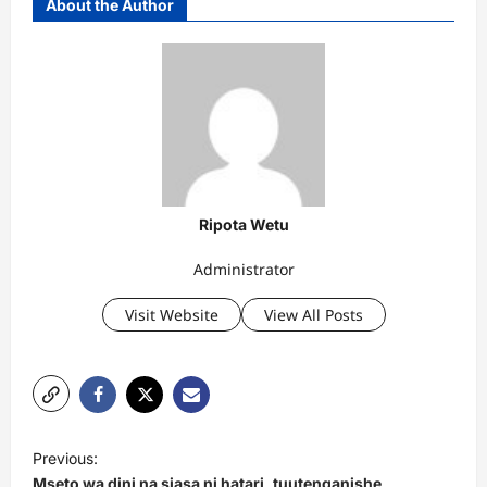
About the Author
Ripota Wetu
Administrator
Visit Website
View All Posts
P
Previous:
o
Mseto wa dini na siasa ni hatari, tuutenganishe