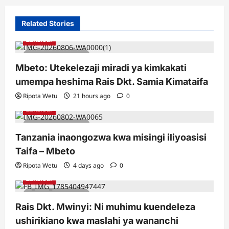
Related Stories
Zanzibar
2 minutes read
Mbeto: Utekelezaji miradi ya kimkakati
umempa heshima Rais Dkt. Samia Kimataifa
Ripota Wetu
21 hours ago
0
Zanzibar
2 minutes read
Tanzania inaongozwa kwa misingi iliyoasisi
Taifa – Mbeto
Ripota Wetu
4 days ago
0
Zanzibar
2 minutes read
Rais Dkt. Mwinyi: Ni muhimu kuendeleza
ushirikiano kwa maslahi ya wananchi