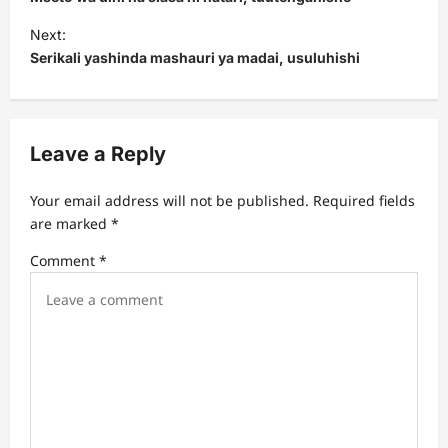
s
Next:
t
Serikali yashinda mashauri ya madai, usuluhishi
n
a
v
Leave a Reply
i
Your email address will not be published.
Required fields
g
are marked
*
a
Comment
*
t
i
o
n