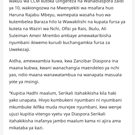
wakuu wa CCM kutoka Uingereza na Wanadiaspora zaidi
ya 10, wakiongozwa na Mwenyekiti wa msafara huo
Haruna Rajabu Mbeyu, wamepata wasaha huo wa
kutembelea Baraza hilo la Wawakilishi na kupata fursa ya
kuteta na Waziri wa Nchi, Ofisi ya Rais, Ikulu, Ali
Suleiman Ameir Mrembo ambaye amewakaribisha
nyumbani ikiwemo kurudi kuchangamkia fursa za
Uwekezaji.
Aidha, amewaambia kuwa, kwa Zanzibar Diaspora ina
maana kubwa, kwani wanachangia maendeleo ya nchi
yao, ndio maana wanawatambua na wanapata masuala
yote ya msingi.
“Kupitia Hadhi maalum, Serikali itahakikisha kila haki
yako unapata. Hivyo kumbukeni nyumbani ni nyumbani
mkumbuke ikifika muda murejee nyumbani, kwa wenye
ujuzi kupitia vitengo vyetu vya Diaspora Serikali
itahakikisha inafanya jambo maalum kama ni ajira ama
mikataba ya kazi.