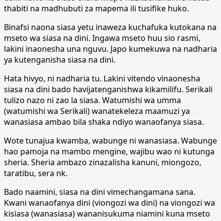
thabiti na madhubuti za mapema ili tusifike huko.
Binafsi naona siasa yetu inaweza kuchafuka kutokana na
mseto wa siasa na dini. Ingawa mseto huu sio rasmi,
lakini inaonesha una nguvu. Japo kumekuwa na nadharia
ya kutenganisha siasa na dini.
Hata hivyo, ni nadharia tu. Lakini vitendo vinaonesha
siasa na dini bado havijatenganishwa kikamilifu. Serikali
tulizo nazo ni zao la siasa. Watumishi wa umma
(watumishi wa Serikali) wanatekeleza maamuzi ya
wanasiasa ambao bila shaka ndiyo wanaofanya siasa.
Wote tunajua kwamba, wabunge ni wanasiasa. Wabunge
hao pamoja na mambo mengine, wajibu wao ni kutunga
sheria. Sheria ambazo zinazalisha kanuni, miongozo,
taratibu, sera nk.
Bado naamini, siasa na dini vimechangamana sana.
Kwani wanaofanya dini (viongozi wa dini) na viongozi wa
kisiasa (wanasiasa) wananisukuma niamini kuna mseto