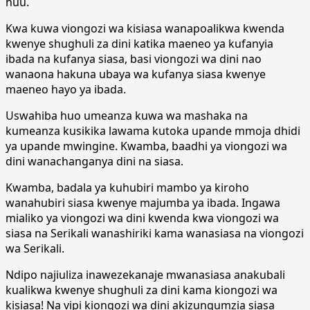
huu.
Kwa kuwa viongozi wa kisiasa wanapoalikwa kwenda
kwenye shughuli za dini katika maeneo ya kufanyia
ibada na kufanya siasa, basi viongozi wa dini nao
wanaona hakuna ubaya wa kufanya siasa kwenye
maeneo hayo ya ibada.
Uswahiba huo umeanza kuwa wa mashaka na
kumeanza kusikika lawama kutoka upande mmoja dhidi
ya upande mwingine. Kwamba, baadhi ya viongozi wa
dini wanachanganya dini na siasa.
Kwamba, badala ya kuhubiri mambo ya kiroho
wanahubiri siasa kwenye majumba ya ibada. Ingawa
mialiko ya viongozi wa dini kwenda kwa viongozi wa
siasa na Serikali wanashiriki kama wanasiasa na viongozi
wa Serikali.
Ndipo najiuliza inawezekanaje mwanasiasa anakubali
kualikwa kwenye shughuli za dini kama kiongozi wa
kisiasa! Na vipi kiongozi wa dini akizungumzia siasa