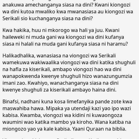
anakuwa amechanganya siasa na dini? Kwani kiongozi
wa dini kutoa mwaliko kwa mwanasiasa au kiongozi wa
Serikali sio kuchanganya siasa na dini?
Kwa hakika, huu ni mkorogo wa hali ya juu. Kwani
haileweki ni muda gani wa kiongozi wa dini kufanya
siasa ni halali na muda gani kufanya siasa ni haramu?
Halikadhalika, wanasiasa na viongozi wa Serikali
wamekuwa wakiwaalika viongozi wa dini katika shughuli
na hafla za kiserikali, ambapo viongozi hao wa dini
wanapokwenda kwenye shughuli hizo wanazungumzia
imani zao. Kwahiyo, wanachanganya siasa na dini
kwenye shughuli za kiserikali ambayo haina dini.
Binafsi, nadhani kuna kosa limefanyika pande zote kwa
maswahiba hawa. Mipaka ya utendaji kazi yao ipo wazi
kabisa. Kwamba, viongozi wa kidini ni kuwaongoza
waumini wao katika mambo ya kiroho. Wana katiba na
miongozo yao ya kale kabisa. Yaani Quraan na biblia.