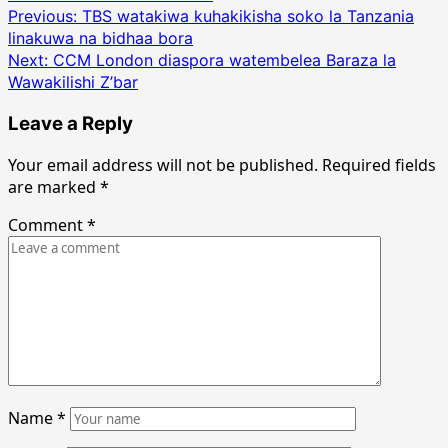
Post
Previous:
TBS watakiwa kuhakikisha soko la Tanzania
linakuwa na bidhaa bora
navigation
Next:
CCM London diaspora watembelea Baraza la
Wawakilishi Z’bar
Leave a Reply
Your email address will not be published.
Required fields
are marked
*
Comment
*
Name
*