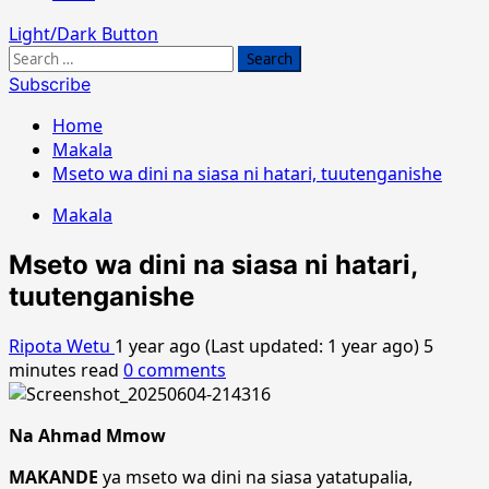
Light/Dark Button
Search
for:
Subscribe
Home
Makala
Mseto wa dini na siasa ni hatari, tuutenganishe
Makala
Mseto wa dini na siasa ni hatari,
tuutenganishe
Ripota Wetu
1 year ago (Last updated: 1 year ago)
5
minutes read
0 comments
Na Ahmad Mmow
MAKANDE
ya mseto wa dini na siasa yatatupalia,