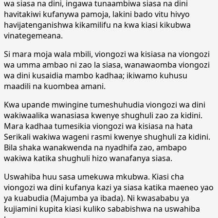
wa siasa na dini, ingawa tunaambiwa siasa na dini
havitakiwi kufanywa pamoja, lakini bado vitu hivyo
havijatenganishwa kikamilifu na kwa kiasi kikubwa
vinategemeana.
Si mara moja wala mbili, viongozi wa kisiasa na viongozi
wa umma ambao ni zao la siasa, wanawaomba viongozi
wa dini kusaidia mambo kadhaa; ikiwamo kuhusu
maadili na kuombea amani.
Kwa upande mwingine tumeshuhudia viongozi wa dini
wakiwaalika wanasiasa kwenye shughuli zao za kidini.
Mara kadhaa tumesikia viongozi wa kisiasa na hata
Serikali wakiwa wageni rasmi kwenye shughuli za kidini.
Bila shaka wanakwenda na nyadhifa zao, ambapo
wakiwa katika shughuli hizo wanafanya siasa.
Uswahiba huu sasa umekuwa mkubwa. Kiasi cha
viongozi wa dini kufanya kazi ya siasa katika maeneo yao
ya kuabudia (Majumba ya ibada). Ni kwasababu ya
kujiamini kupita kiasi kuliko sababishwa na uswahiba