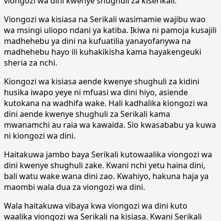
viongozi wa dini kwenye shughuli za kiserikali.
Viongozi wa kisiasa na Serikali wasimamie wajibu wao
wa msingi uliopo ndani ya katiba. Ikiwa ni pamoja kusajili
madhehebu ya dini na kufuatilia yanayofanywa na
madhehebu hayo ili kuhakikisha kama hayakengeuki
sheria za nchi.
Kiongozi wa kisiasa aende kwenye shughuli za kidini
husika iwapo yeye ni mfuasi wa dini hiyo, asiende
kutokana na wadhifa wake. Hali kadhalika kiongozi wa
dini aende kwenye shughuli za Serikali kama
mwanamchi au raia wa kawaida. Sio kwasababu ya kuwa
ni kiongozi wa dini.
Haitakuwa jambo baya Serikali kutowaalika viongozi wa
dini kwenye shughuli zake. Kwani nchi yetu haina dini,
bali watu wake wana dini zao. Kwahiyo, hakuna haja ya
maombi wala dua za viongozi wa dini.
Wala haitakuwa vibaya kwa viongozi wa dini kuto
waalika viongozi wa Serikali na kisiasa. Kwani Serikali