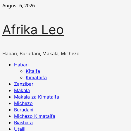
Skip
August 6, 2026
to
content
Afrika Leo
Habari, Burudani, Makala, Michezo
Primary
Habari
Menu
Kitaifa
Kimataifa
Zanzibar
Makala
Makala za Kimataifa
Michezo
Burudani
Michezo Kimataifa
Biashara
Utalii