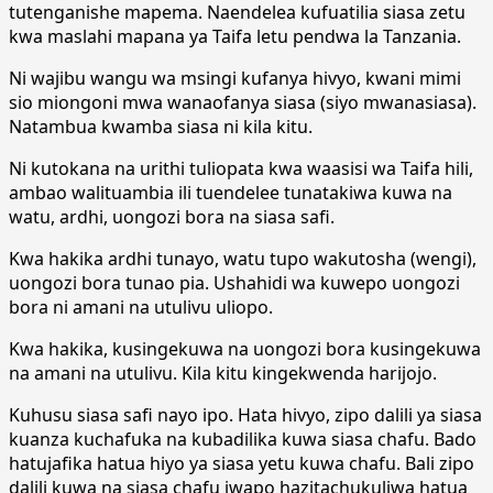
tutenganishe mapema. Naendelea kufuatilia siasa zetu
kwa maslahi mapana ya Taifa letu pendwa la Tanzania.
Ni wajibu wangu wa msingi kufanya hivyo, kwani mimi
sio miongoni mwa wanaofanya siasa (siyo mwanasiasa).
Natambua kwamba siasa ni kila kitu.
Ni kutokana na urithi tuliopata kwa waasisi wa Taifa hili,
ambao walituambia ili tuendelee tunatakiwa kuwa na
watu, ardhi, uongozi bora na siasa safi.
Kwa hakika ardhi tunayo, watu tupo wakutosha (wengi),
uongozi bora tunao pia. Ushahidi wa kuwepo uongozi
bora ni amani na utulivu uliopo.
Kwa hakika, kusingekuwa na uongozi bora kusingekuwa
na amani na utulivu. Kila kitu kingekwenda harijojo.
Kuhusu siasa safi nayo ipo. Hata hivyo, zipo dalili ya siasa
kuanza kuchafuka na kubadilika kuwa siasa chafu. Bado
hatujafika hatua hiyo ya siasa yetu kuwa chafu. Bali zipo
dalili kuwa na siasa chafu iwapo hazitachukuliwa hatua