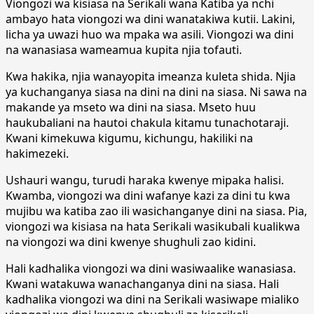
Viongozi wa kisiasa na Serikali wana Katiba ya nchi
ambayo hata viongozi wa dini wanatakiwa kutii. Lakini,
licha ya uwazi huo wa mpaka wa asili. Viongozi wa dini
na wanasiasa wameamua kupita njia tofauti.
Kwa hakika, njia wanayopita imeanza kuleta shida. Njia
ya kuchanganya siasa na dini na dini na siasa. Ni sawa na
makande ya mseto wa dini na siasa. Mseto huu
haukubaliani na hautoi chakula kitamu tunachotaraji.
Kwani kimekuwa kigumu, kichungu, hakiliki na
hakimezeki.
Ushauri wangu, turudi haraka kwenye mipaka halisi.
Kwamba, viongozi wa dini wafanye kazi za dini tu kwa
mujibu wa katiba zao ili wasichanganye dini na siasa. Pia,
viongozi wa kisiasa na hata Serikali wasikubali kualikwa
na viongozi wa dini kwenye shughuli zao kidini.
Hali kadhalika viongozi wa dini wasiwaalike wanasiasa.
Kwani watakuwa wanachanganya dini na siasa. Hali
kadhalika viongozi wa dini na Serikali wasiwape mialiko