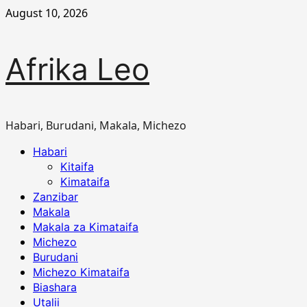
Skip
August 10, 2026
to
content
Afrika Leo
Habari, Burudani, Makala, Michezo
Primary
Habari
Menu
Kitaifa
Kimataifa
Zanzibar
Makala
Makala za Kimataifa
Michezo
Burudani
Michezo Kimataifa
Biashara
Utalii