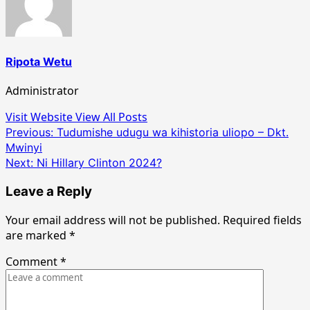
Ripota Wetu
Administrator
Visit Website
View All Posts
Post
Previous:
Tudumishe udugu wa kihistoria uliopo – Dkt.
Mwinyi
navigation
Next:
Ni Hillary Clinton 2024?
Leave a Reply
Your email address will not be published.
Required fields
are marked
*
Comment
*