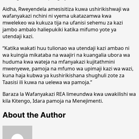
Aidha, Rweyendela amesisitiza kuwa ushirikishwaji wa
wafanyakazi nchini ni vyema ukatazamwa kwa
mwelekeo wa kukuza tija na ufanisi sehemu za kazi
jambo ambalo haliepukiki katika mifumo yote ya
utendaji kazi.
“Katika wakati huu tulionao wa utendaji kazi ambao ni
wa kuingia mikataba na waajiri na kuangalia ubora wa
huduma kwa wateja na mfanyakazi kujitathmini
mwenyewe, pamoja na mfumo wa upimaji kazi wa wazi,
kuna haja kubwa ya kushirikishana shughuli zote za
Taasisi ili kuwa na uelewa wa pamoja.”
Baraza la Wafanyakazi REA limeundwa kwa uwakilishi wa
kila Kitengo, Idara pamoja na Menejimenti.
About the Author