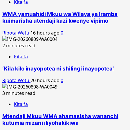
Kitaifa
WMA yamuahidi Mkuu wa Wilaya ya Iramba
kuimarisha utendaji kazi kwenye vipimo
Ripota Wetu
16 hours ago
0
2 minutes read
Kitaifa
‘Kila kilo inayopotea ni shilingi inayopotea’
Ripota Wetu
20 hours ago
0
3 minutes read
Kitaifa
Mtendaji Mkuu WMA ahamasisha wananchi
kutumia mizani iliyohakikiwa