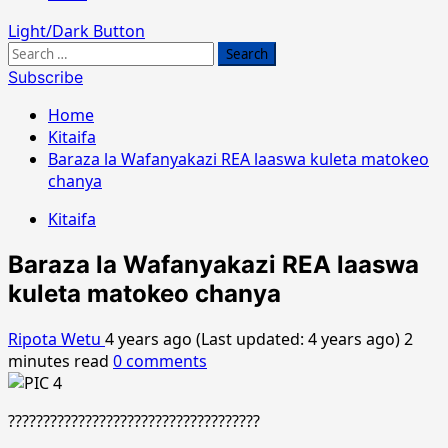
Light/Dark Button
Search
for:
Subscribe
Home
Kitaifa
Baraza la Wafanyakazi REA laaswa kuleta matokeo
chanya
Kitaifa
Baraza la Wafanyakazi REA laaswa
kuleta matokeo chanya
Ripota Wetu
4 years ago (Last updated: 4 years ago)
2
minutes read
0 comments
????????????????????????????????????