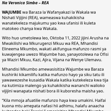
Na Veronica Simba – REA
WAJUMBE
wa Baraza la Wafanyakazi la Wakala wa
Nishati Vijijini (REA), wameaswa kuhakikisha
wanatekeleza majukumu yao kwa ufanisi ili kuleta
matokeo chanya kwa Wakala.
Wito huo umetolewa leo, Oktoba 11, 2022 jijini Arusha na
Mwakilishi wa Mkurugenzi Mkuu wa REA, Mhandisi
Elineema Mkumbo, wakati akifungua mafunzo rasmi ya
kuwajengea uwezo Wajumbe hao, yanayotolewa na Ofisi
ya Waziri Mkuu, Kazi, Ajira, Vijana na Wenye Ulemavu.
Mhandisi Mkumbo amewasisitiza Wajumbe wa Baraza
kushiriki kikamilifu katika mafunzo hayo ya siku tatu ili
yawawezeshe kusaidia Wakala katika kutekeleza kwa tija
na kutimiza malengo ya kuhakikisha wananchi walioko
vijijini wanapata nishati bora ili kuboresha maisha yao.
“Kila mmoja afuatilie mafunzo haya kwa umakini. Haifai
kuona mtu amepata nafasi hii adhimu, halafu anaacha