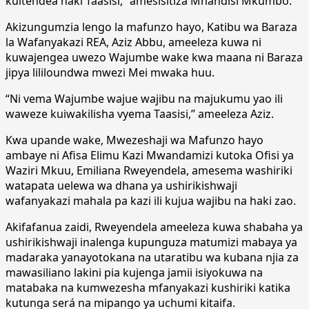
kuitendea haki Taasisi,” amesisitiza Mhandisi Mkumbo.
Akizungumzia lengo la mafunzo hayo, Katibu wa Baraza
la Wafanyakazi REA, Aziz Abbu, ameeleza kuwa ni
kuwajengea uwezo Wajumbe wake kwa maana ni Baraza
jipya lililoundwa mwezi Mei mwaka huu.
“Ni vema Wajumbe wajue wajibu na majukumu yao ili
waweze kuiwakilisha vyema Taasisi,” ameeleza Aziz.
Kwa upande wake, Mwezeshaji wa Mafunzo hayo
ambaye ni Afisa Elimu Kazi Mwandamizi kutoka Ofisi ya
Waziri Mkuu, Emiliana Rweyendela, amesema washiriki
watapata uelewa wa dhana ya ushirikishwaji
wafanyakazi mahala pa kazi ili kujua wajibu na haki zao.
Akifafanua zaidi, Rweyendela ameeleza kuwa shabaha ya
ushirikishwaji inalenga kupunguza matumizi mabaya ya
madaraka yanayotokana na utaratibu wa kubana njia za
mawasiliano lakini pia kujenga jamii isiyokuwa na
matabaka na kumwezesha mfanyakazi kushiriki katika
kutunga será na mipango ya uchumi kitaifa.