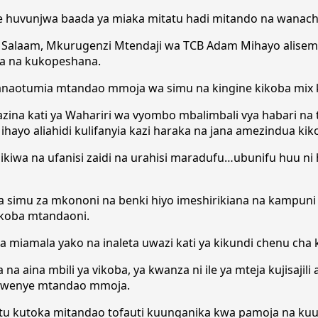
 huvunjwa baada ya miaka mitatu hadi mitando na wanach
s Salaam, Mkurugenzi Mtendaji wa TCB Adam Mihayo alisema
iba na kukopeshana.
naotumia mtandao mmoja wa simu na kingine kikoba mix 
Hazina kati ya Wahariri wa vyombo mbalimbali vya habari na t
yo aliahidi kulifanyia kazi haraka na jana amezindua kikoba
iwa na ufanisi zaidi na urahisi maradufu…ubunifu huu ni 
ia simu za mkononi na benki hiyo imeshirikiana na kampuni 
kikoba mtandaoni.
a miamala yako na inaleta uwazi kati ya kikundi chenu cha k
a na aina mbili ya vikoba, ya kwanza ni ile ya mteja kujisaj
io kwenye mtandao mmoja.
watu kutoka mitandao tofauti kuunganika kwa pamoja na ku