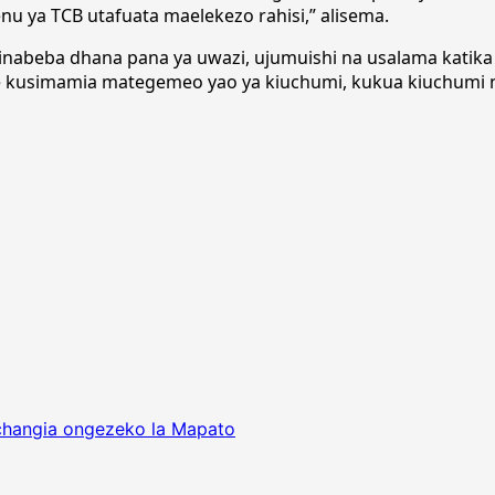
 ya TCB utafuata maelekezo rahisi,” alisema.
ni inabeba dhana pana ya uwazi, ujumuishi na usalama katik
ote kusimamia mategemeo yao ya kiuchumi, kukua kiuchumi n
changia ongezeko la Mapato