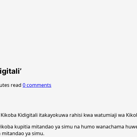
itali’
utes read
0 comments
 Kikoba Kidigitali itakayokuwa rahisi kwa watumiaji wa Ki
vikoba kupitia mitandao ya simu na humo wanachama huwe
a mitandao ya simu.