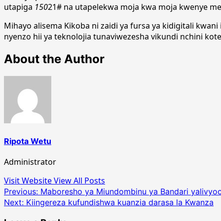
utapiga
150
21# na utapelekwa moja kwa moja kwenye menu
Mihayo alisema Kikoba ni zaidi ya fursa ya kidigitali kwa
nyenzo hii ya teknolojia tunaviwezesha vikundi nchini k
About the Author
Ripota Wetu
Administrator
Visit Website
View All Posts
Post
Previous:
Maboresho ya Miundombinu ya Bandari yalivyo
Next:
Kiingereza kufundishwa kuanzia darasa la Kwanza
navigation