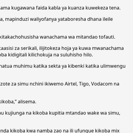
ama kugawana faida kabla ya kuanza kuwekeza tena.
, mapinduzi waliyofanya yataboresha dhana ileile
kitakachohusisha wanachama wa mitandao tofauti.
aasisi za serikali, ilijitokeza hoja ya kuwa mwanachama
 kidigitali kilichokuja na suluhisho hilo.
hatua muhimu katika sekta ya kibenki katika ulimwengu
zote za simu nchini ikiwemo Airtel, Tigo, Vodacom na
ikoba,” alisema.
ili au kujiunga na kikoba kupitia mtandao wake wa simu,
unda kikoba kwa namba zao na ili ufungue kikoba mix