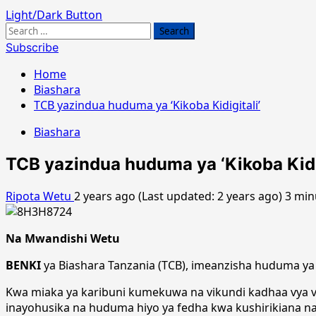
Light/Dark Button
Search
for:
Subscribe
Home
Biashara
TCB yazindua huduma ya ‘Kikoba Kidigitali’
Biashara
TCB yazindua huduma ya ‘Kikoba Kidig
Ripota Wetu
2 years ago (Last updated: 2 years ago)
3 min
Na Mwandishi Wetu
BENKI
ya Biashara Tanzania (TCB), imeanzisha huduma ya
Kwa miaka ya karibuni kumekuwa na vikundi kadhaa vya 
inayohusika na huduma hiyo ya fedha kwa kushirikiana n