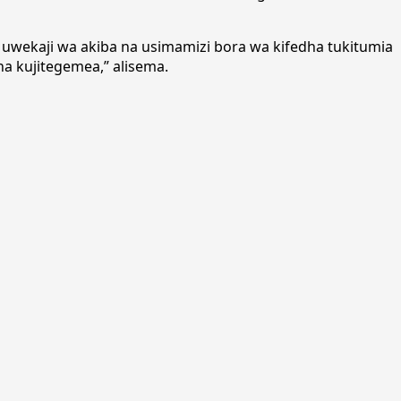
a uwekaji wa akiba na usimamizi bora wa kifedha tukitumia
a kujitegemea,” alisema.