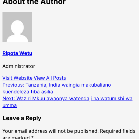
About the Author
Ripota Wetu
Administrator
Visit Website
View All Posts
Post
Previous:
Tanzania, India waingia makubaliano
kuendeleza tiba asilia
navigation
Next:
Waziri Mkuu awaonya watendaji na watumishi wa
umma
Leave a Reply
Your email address will not be published.
Required fields
are marked
*