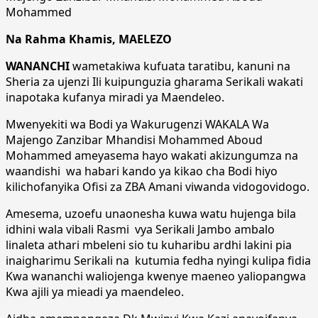
Mohammed
Na Rahma Khamis, MAELEZO
WANANCHI
wametakiwa kufuata taratibu, kanuni na
Sheria za ujenzi Ili kuipunguzia gharama Serikali wakati
inapotaka kufanya miradi ya Maendeleo.
Mwenyekiti wa Bodi ya Wakurugenzi WAKALA Wa
Majengo Zanzibar Mhandisi Mohammed Aboud
Mohammed ameyasema hayo wakati akizungumza na
waandishi wa habari kando ya kikao cha Bodi hiyo
kilichofanyika Ofisi za ZBA Amani viwanda vidogovidogo.
Amesema, uzoefu unaonesha kuwa watu hujenga bila
idhini wala vibali Rasmi vya Serikali Jambo ambalo
linaleta athari mbeleni sio tu kuharibu ardhi lakini pia
inaigharimu Serikali na kutumia fedha nyingi kulipa fidia
Kwa wananchi waliojenga kwenye maeneo yaliopangwa
Kwa ajili ya mieadi ya maendeleo.