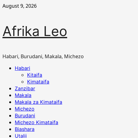
Skip
August 9, 2026
to
content
Afrika Leo
Habari, Burudani, Makala, Michezo
Primary
Habari
Menu
Kitaifa
Kimataifa
Zanzibar
Makala
Makala za Kimataifa
Michezo
Burudani
Michezo Kimataifa
Biashara
Utalii