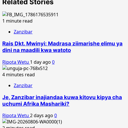
Related Stories
1 minute read
Zanzibar
Rais Dkt. Mwinyi: Madrasa ziimarishe elimu ya
dini na maadili kwa watoto
Ripota Wetu
1 day ago
0
4 minutes read
Zanzibar
Je, Zanzibar inajiandaa kuwa kitovu kipya cha
uchumi Afrika Mashariki?
Ripota Wetu
2 days ago
0