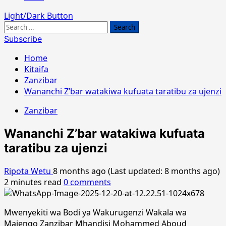
Light/Dark Button
Search
for:
Subscribe
Home
Kitaifa
Zanzibar
Wananchi Z’bar watakiwa kufuata taratibu za ujenzi
Zanzibar
Wananchi Z’bar watakiwa kufuata
taratibu za ujenzi
Ripota Wetu
8 months ago (Last updated: 8 months ago)
2 minutes read
0 comments
Mwenyekiti wa Bodi ya Wakurugenzi Wakala wa
Majengo Zanzibar Mhandisi Mohammed Aboud