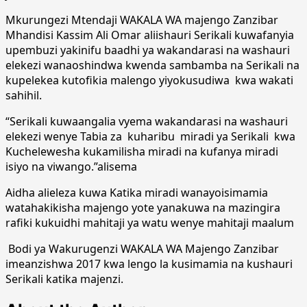
Mkurungezi Mtendaji WAKALA WA majengo Zanzibar
Mhandisi Kassim Ali Omar aliishauri Serikali kuwafanyia
upembuzi yakinifu baadhi ya wakandarasi na washauri
elekezi wanaoshindwa kwenda sambamba na Serikali na
kupelekea kutofikia malengo yiyokusudiwa kwa wakati
sahihil.
“Serikali kuwaangalia vyema wakandarasi na washauri
elekezi wenye Tabia za kuharibu miradi ya Serikali kwa
Kuchelewesha kukamilisha miradi na kufanya miradi
isiyo na viwango.”alisema
Aidha alieleza kuwa Katika miradi wanayoisimamia
watahakikisha majengo yote yanakuwa na mazingira
rafiki kukuidhi mahitaji ya watu wenye mahitaji maalum
Bodi ya Wakurugenzi WAKALA WA Majengo Zanzibar
imeanzishwa 2017 kwa lengo la kusimamia na kushauri
Serikali katika majenzi.