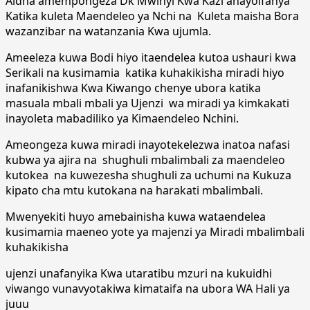
Aidha amempongeza Dk Mwinyi Kwa Kazi anayoifanya
Katika kuleta Maendeleo ya Nchi na Kuleta maisha Bora
wazanzibar na watanzania Kwa ujumla.
Ameeleza kuwa Bodi hiyo itaendelea kutoa ushauri kwa
Serikali na kusimamia katika kuhakikisha miradi hiyo
inafanikishwa Kwa Kiwango chenye ubora katika
masuala mbali mbali ya Ujenzi wa miradi ya kimkakati
inayoleta mabadiliko ya Kimaendeleo Nchini.
Ameongeza kuwa miradi inayotekelezwa inatoa nafasi
kubwa ya ajira na shughuli mbalimbali za maendeleo
kutokea na kuwezesha shughuli za uchumi na Kukuza
kipato cha mtu kutokana na harakati mbalimbali.
Mwenyekiti huyo amebainisha kuwa wataendelea
kusimamia maeneo yote ya majenzi ya Miradi mbalimbali
kuhakikisha
ujenzi unafanyika Kwa utaratibu mzuri na kukuidhi
viwango vunavyotakiwa kimataifa na ubora WA Hali ya
juuu