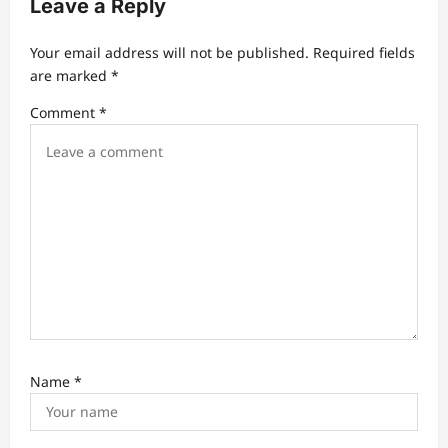
Leave a Reply
i
g
Your email address will not be published.
Required fields
a
are marked
*
t
Comment
*
i
o
n
Name
*