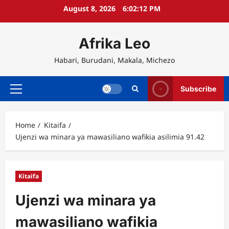
Skip
August 8, 2026
6:02:12 PM
to
content
Afrika Leo
Habari, Burudani, Makala, Michezo
Subscribe
Primary
Menu
Home
Kitaifa
Ujenzi wa minara ya mawasiliano wafikia asilimia 91.42
Kitaifa
Ujenzi wa minara ya
mawasiliano wafikia