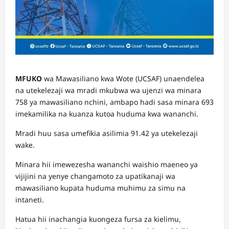
MFUKO
wa Mawasiliano kwa Wote (UCSAF) unaendelea
na utekelezaji wa mradi mkubwa wa ujenzi wa minara
758 ya mawasiliano nchini, ambapo hadi sasa minara 693
imekamilika na kuanza kutoa huduma kwa wananchi.
Mradi huu sasa umefikia asilimia 91.42 ya utekelezaji
wake.
Minara hii imewezesha wananchi waishio maeneo ya
vijijini na yenye changamoto za upatikanaji wa
mawasiliano kupata huduma muhimu za simu na
intaneti.
Hatua hii inachangia kuongeza fursa za kielimu,