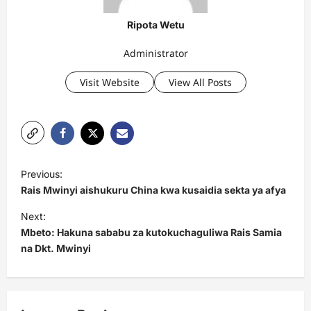
Ripota Wetu
Administrator
Visit Website
View All Posts
P
Previous:
o
Rais Mwinyi aishukuru China kwa kusaidia sekta ya afya
s
Next:
t
Mbeto: Hakuna sababu za kutokuchaguliwa Rais Samia
na Dkt. Mwinyi
n
a
v