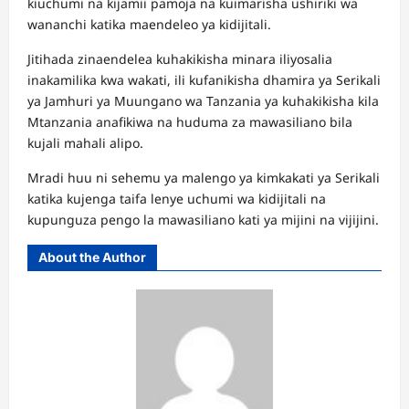
kiuchumi na kijamii pamoja na kuimarisha ushiriki wa
wananchi katika maendeleo ya kidijitali.
Jitihada zinaendelea kuhakikisha minara iliyosalia
inakamilika kwa wakati, ili kufanikisha dhamira ya Serikali
ya Jamhuri ya Muungano wa Tanzania ya kuhakikisha kila
Mtanzania anafikiwa na huduma za mawasiliano bila
kujali mahali alipo.
Mradi huu ni sehemu ya malengo ya kimkakati ya Serikali
katika kujenga taifa lenye uchumi wa kidijitali na
kupunguza pengo la mawasiliano kati ya mijini na vijijini.
About the Author