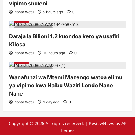
vipimo shuleni
Ripota Wetu
9 hours ago
0
Kitaifa
2 minutes read
Daraja la Bilioni 1.2 kuondoa kero ya usafiri
Kilosa
Ripota Wetu
10 hours ago
0
Kitaifa
2 minutes read
Wanafunzi wa Mtemi Mazengo watoa elimu
ya vipimo kwa Naibu Waziri Londo Nane
Nane
Ripota Wetu
1 day ago
0
Copyright © 2026 All rights reserved.
|
ReviewNews
by AF
themes.