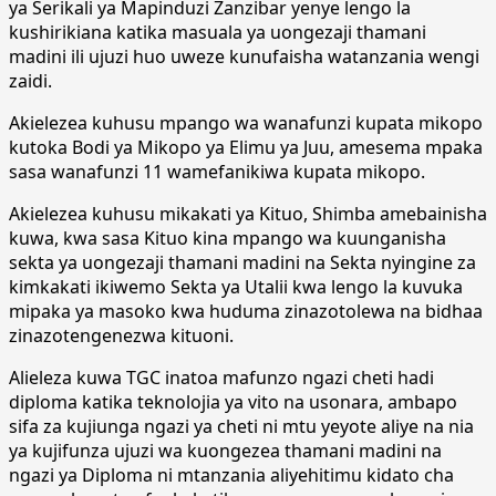
ya Serikali ya Mapinduzi Zanzibar yenye lengo la
kushirikiana katika masuala ya uongezaji thamani
madini ili ujuzi huo uweze kunufaisha watanzania wengi
zaidi.
Akielezea kuhusu mpango wa wanafunzi kupata mikopo
kutoka Bodi ya Mikopo ya Elimu ya Juu, amesema mpaka
sasa wanafunzi 11 wamefanikiwa kupata mikopo.
Akielezea kuhusu mikakati ya Kituo, Shimba amebainisha
kuwa, kwa sasa Kituo kina mpango wa kuunganisha
sekta ya uongezaji thamani madini na Sekta nyingine za
kimkakati ikiwemo Sekta ya Utalii kwa lengo la kuvuka
mipaka ya masoko kwa huduma zinazotolewa na bidhaa
zinazotengenezwa kituoni.
Alieleza kuwa TGC inatoa mafunzo ngazi cheti hadi
diploma katika teknolojia ya vito na usonara, ambapo
sifa za kujiunga ngazi ya cheti ni mtu yeyote aliye na nia
ya kujifunza ujuzi wa kuongezea thamani madini na
ngazi ya Diploma ni mtanzania aliyehitimu kidato cha