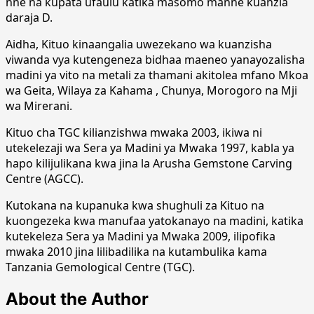
nne na kupata ufaulu katika masomo manne kuanzia
daraja D.
Aidha, Kituo kinaangalia uwezekano wa kuanzisha
viwanda vya kutengeneza bidhaa maeneo yanayozalisha
madini ya vito na metali za thamani akitolea mfano Mkoa
wa Geita, Wilaya za Kahama , Chunya, Morogoro na Mji
wa Mirerani.
Kituo cha TGC kilianzishwa mwaka 2003, ikiwa ni
utekelezaji wa Sera ya Madini ya Mwaka 1997, kabla ya
hapo kilijulikana kwa jina la Arusha Gemstone Carving
Centre (AGCC).
Kutokana na kupanuka kwa shughuli za Kituo na
kuongezeka kwa manufaa yatokanayo na madini, katika
kutekeleza Sera ya Madini ya Mwaka 2009, ilipofika
mwaka 2010 jina lilibadilika na kutambulika kama
Tanzania Gemological Centre (TGC).
About the Author