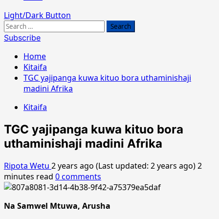
Light/Dark Button
Search
for:
Subscribe
Home
Kitaifa
TGC yajipanga kuwa kituo bora uthaminishaji
madini Afrika
Kitaifa
TGC yajipanga kuwa kituo bora
uthaminishaji madini Afrika
Ripota Wetu
2 years ago (Last updated: 2 years ago)
2
minutes read
0 comments
Na Samwel Mtuwa, Arusha