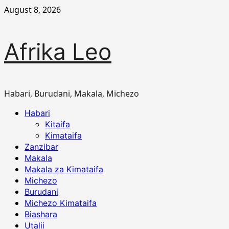
Skip
August 8, 2026
to
content
Afrika Leo
Habari, Burudani, Makala, Michezo
Primary
Habari
Menu
Kitaifa
Kimataifa
Zanzibar
Makala
Makala za Kimataifa
Michezo
Burudani
Michezo Kimataifa
Biashara
Utalii