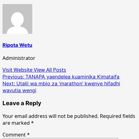
Ripota Wetu
Administrator
Visit Website
View All Posts
Post
Previous:
TANAPA yaendelea kuaminika Kimataifa
Next:
Utalii wa mbio za ‘marathon’ kwenye hifadhi
navigation
wavutia wengi
Leave a Reply
Your email address will not be published.
Required fields
are marked
*
Comment
*