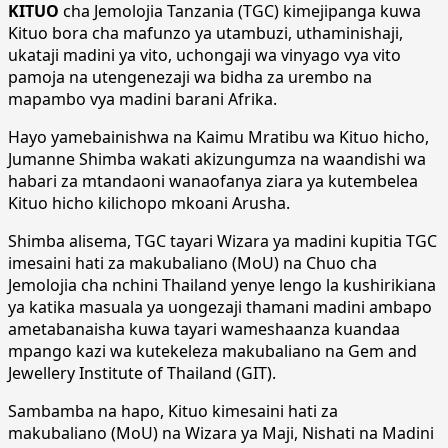
KITUO
cha Jemolojia Tanzania (TGC) kimejipanga kuwa
Kituo bora cha mafunzo ya utambuzi, uthaminishaji,
ukataji madini ya vito, uchongaji wa vinyago vya vito
pamoja na utengenezaji wa bidha za urembo na
mapambo vya madini barani Afrika.
Hayo yamebainishwa na Kaimu Mratibu wa Kituo hicho,
Jumanne Shimba wakati akizungumza na waandishi wa
habari za mtandaoni wanaofanya ziara ya kutembelea
Kituo hicho kilichopo mkoani Arusha.
Shimba alisema, TGC tayari Wizara ya madini kupitia TGC
imesaini hati za makubaliano (MoU) na Chuo cha
Jemolojia cha nchini Thailand yenye lengo la kushirikiana
ya katika masuala ya uongezaji thamani madini ambapo
ametabanaisha kuwa tayari wameshaanza kuandaa
mpango kazi wa kutekeleza makubaliano na Gem and
Jewellery Institute of Thailand (GIT).
Sambamba na hapo, Kituo kimesaini hati za
makubaliano (MoU) na Wizara ya Maji, Nishati na Madini