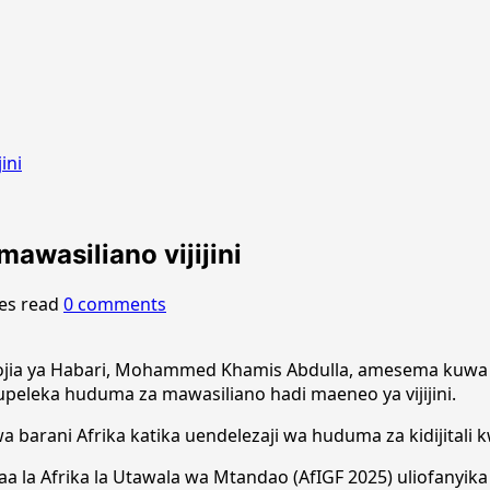
ini
wasiliano vijijini
es read
0 comments
jia ya Habari, Mohammed Khamis Abdulla, amesema kuwa 
upeleka huduma za mawasiliano hadi maeneo ya vijijini.
barani Afrika katika uendelezaji wa huduma za kidijitali 
a Afrika la Utawala wa Mtandao (AfIGF 2025) uliofanyika k