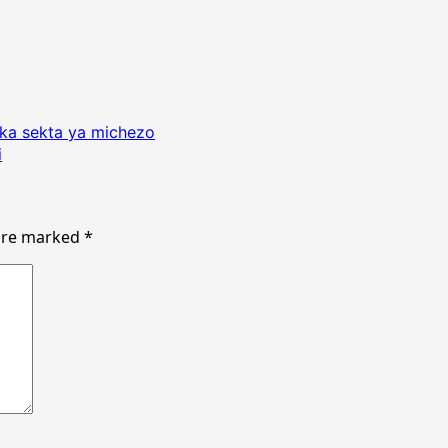
ka sekta ya michezo
i
 are marked
*