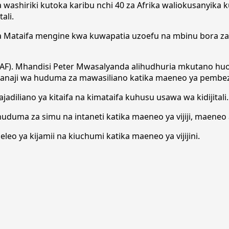
ashiriki kutoka karibu nchi 40 za Afrika waliokusanyika kuj
ali.
ana na Mataifa mengine kwa kuwapatia uzoefu na mbinu bora
. Mhandisi Peter Mwasalyanda alihudhuria mkutano huo na
kanaji wa huduma za mawasiliano katika maeneo ya pembez
adiliano ya kitaifa na kimataifa kuhusu usawa wa kidijitali.
a huduma za simu na intaneti katika maeneo ya vijiji, mae
 ya kijamii na kiuchumi katika maeneo ya vijijini.