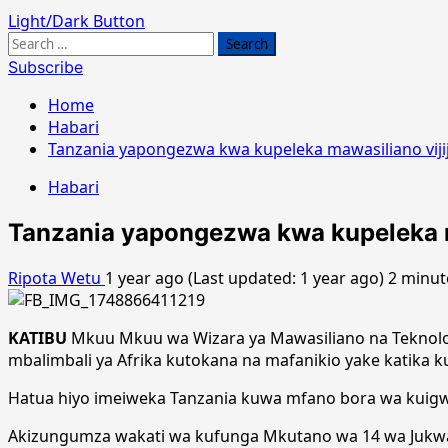
Light/Dark Button
Search
for:
Subscribe
Home
Habari
Tanzania yapongezwa kwa kupeleka mawasiliano vijij
Habari
Tanzania yapongezwa kwa kupeleka ma
Ripota Wetu
1 year ago (Last updated: 1 year ago)
2 minut
KATIBU
Mkuu Mkuu wa Wizara ya Mawasiliano na Teknolo
mbalimbali ya Afrika kutokana na mafanikio yake katika k
Hatua hiyo imeiweka Tanzania kuwa mfano bora wa kuigwa 
Akizungumza wakati wa kufunga Mkutano wa 14 wa Jukwaa l