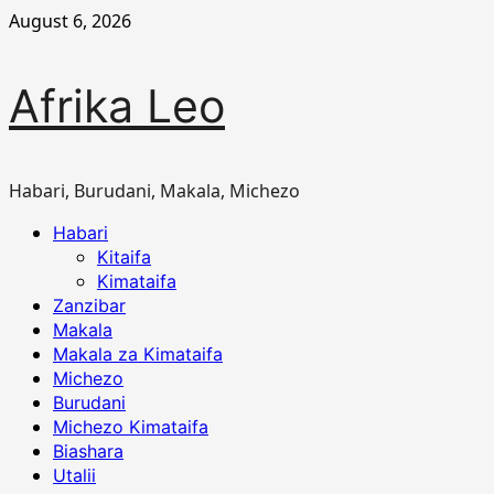
Skip
August 6, 2026
to
content
Afrika Leo
Habari, Burudani, Makala, Michezo
Primary
Habari
Menu
Kitaifa
Kimataifa
Zanzibar
Makala
Makala za Kimataifa
Michezo
Burudani
Michezo Kimataifa
Biashara
Utalii