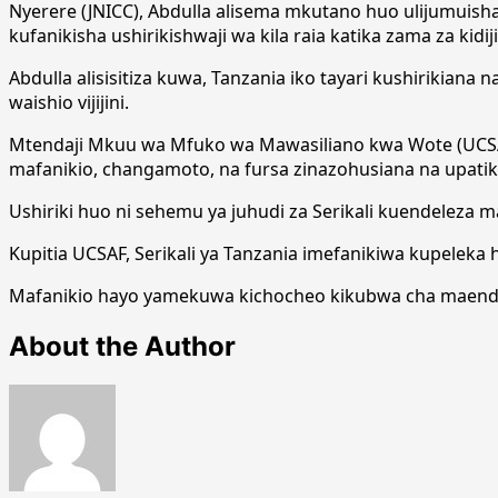
Nyerere (JNICC), Abdulla alisema mkutano huo ulijumuisha w
kufanikisha ushirikishwaji wa kila raia katika zama za kidijit
Abdulla alisisitiza kuwa, Tanzania iko tayari kushiriki
waishio vijijini.
Mtendaji Mkuu wa Mfuko wa Mawasiliano kwa Wote (UCSAF)
mafanikio, changamoto, na fursa zinazohusiana na upati
Ushiriki huo ni sehemu ya juhudi za Serikali kuendeleza maj
Kupitia UCSAF, Serikali ya Tanzania imefanikiwa kupelek
Mafanikio hayo yamekuwa kichocheo kikubwa cha maendeleo
About the Author