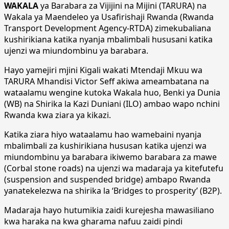
WAKALA
ya Barabara za Vijijini na Mijini (TARURA) na
Wakala ya Maendeleo ya Usafirishaji Rwanda (Rwanda
Transport Development Agency-RTDA) zimekubaliana
kushirikiana katika nyanja mbalimbali hususani katika
ujenzi wa miundombinu ya barabara.
Hayo yamejiri mjini Kigali wakati Mtendaji Mkuu wa
TARURA Mhandisi Victor Seff akiwa ameambatana na
wataalamu wengine kutoka Wakala huo, Benki ya Dunia
(WB) na Shirika la Kazi Duniani (ILO) ambao wapo nchini
Rwanda kwa ziara ya kikazi.
Katika ziara hiyo wataalamu hao wamebaini nyanja
mbalimbali za kushirikiana hususan katika ujenzi wa
miundombinu ya barabara ikiwemo barabara za mawe
(Corbal stone roads) na ujenzi wa madaraja ya kitefutefu
(suspension and suspended bridge) ambapo Rwanda
yanatekelezwa na shirika la ‘Bridges to prosperity’ (B2P).
Madaraja hayo hutumikia zaidi kurejesha mawasiliano
kwa haraka na kwa gharama nafuu zaidi pindi