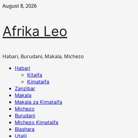
Skip
August 8, 2026
to
content
Afrika Leo
Habari, Burudani, Makala, Michezo
Primary
Habari
Menu
Kitaifa
Kimataifa
Zanzibar
Makala
Makala za Kimataifa
Michezo
Burudani
Michezo Kimataifa
Biashara
Utalii