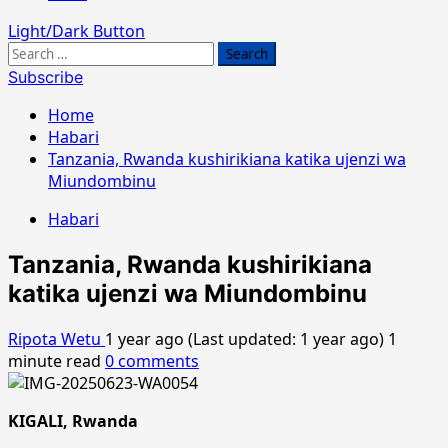
Light/Dark Button
Search
for:
Subscribe
Home
Habari
Tanzania, Rwanda kushirikiana katika ujenzi wa
Miundombinu
Habari
Tanzania, Rwanda kushirikiana
katika ujenzi wa Miundombinu
Ripota Wetu
1 year ago (Last updated: 1 year ago)
1
minute read
0 comments
KIGALI, Rwanda