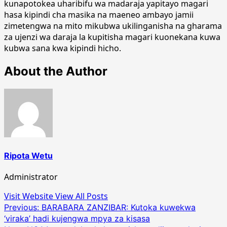
kunapotokea uharibifu wa madaraja yapitayo magari
hasa kipindi cha masika na maeneo ambayo jamii
zimetengwa na mito mikubwa ukilinganisha na gharama
za ujenzi wa daraja la kupitisha magari kuonekana kuwa
kubwa sana kwa kipindi hicho.
About the Author
Ripota Wetu
Administrator
Visit Website
View All Posts
Post
Previous:
BARABARA ZANZIBAR: Kutoka kuwekwa
‘viraka’ hadi kujengwa mpya za kisasa
navigation