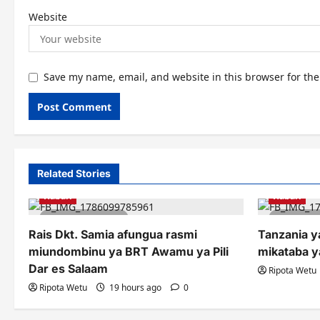
Website
Save my name, email, and website in this browser for th
Related Stories
Habari
Habari
1 minute read
2 minu
Rais Dkt. Samia afungua rasmi
Tanzania ya
miundombinu ya BRT Awamu ya Pili
mikataba y
Dar es Salaam
Ripota Wetu
Ripota Wetu
19 hours ago
0