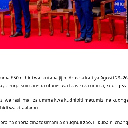
ma 650 nchini walikutana jijini Arusha kati ya Agosti 23–2
ayolenga kuimarisha ufanisi wa taasisi za umma, kuongeza 
wa rasilimali za umma kwa kudhibiti matumizi na kuongeza
hidi wa kitaalamu.
 sera na sheria zinazosimamia shughuli zao, ili kubaini ch