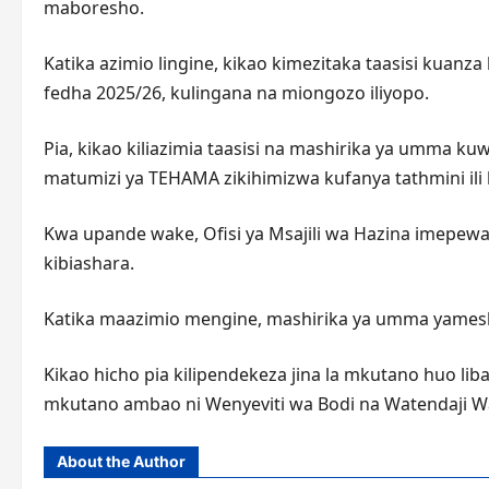
maboresho.
Katika azimio lingine, kikao kimezitaka taasisi kuanz
fedha 2025/26, kulingana na miongozo iliyopo.
Pia, kikao kiliazimia taasisi na mashirika ya umma k
matumizi ya TEHAMA zikihimizwa kufanya tathmini ili 
Kwa upande wake, Ofisi ya Msajili wa Hazina imepewa
kibiashara.
Katika maazimio mengine, mashirika ya umma yames
Kikao hicho pia kilipendekeza jina la mkutano huo l
mkutano ambao ni Wenyeviti wa Bodi na Watendaji Wa
About the Author