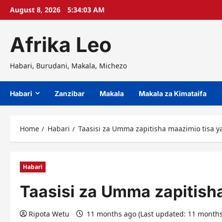
Skip
August 8, 2026
5:34:04 AM
to
content
Afrika Leo
Habari, Burudani, Makala, Michezo
Habari
Zanzibar
Makala
Makala za Kimataifa
Home
Habari
Taasisi za Umma zapitisha maazimio tisa y
Habari
Taasisi za Umma zapitisha
Ripota Wetu
11 months ago (Last updated: 11 month