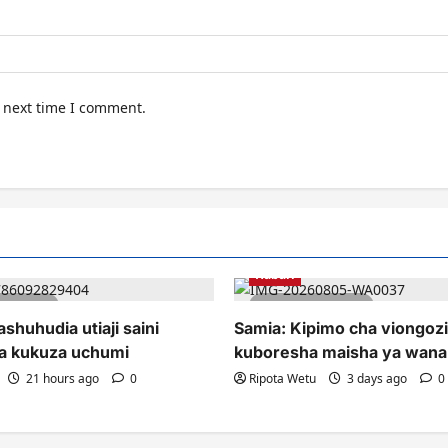
e next time I comment.
Habari
tes read
1 minute read
shuhudia utiaji saini
Samia: Kipimo cha viongozi 
a kukuza uchumi
kuboresha maisha ya wana
21 hours ago
0
Ripota Wetu
3 days ago
0