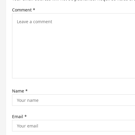
a
Comment
*
v
i
g
a
t
i
o
n
Name
*
Email
*