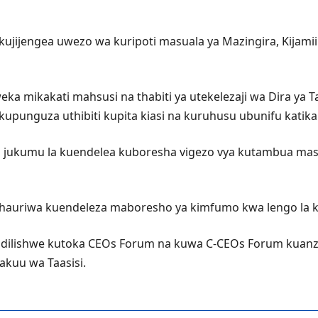
a kujijengea uwezo wa kuripoti masuala ya Mazingira, Kijam
uweka mikakati mahsusi na thabiti ya utekelezaji wa Dira ya
kupunguza uthibiti kupita kiasi na kuruhusu ubunifu katika
 jukumu la kuendelea kuboresha vigezo vya kutambua mashi
hauriwa kuendeleza maboresho ya kimfumo kwa lengo la k
ibadilishwe kutoka CEOs Forum na kuwa C-CEOs Forum kuanz
kuu wa Taasisi.