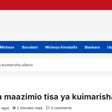
Michezo
Burudani
Michezo Kimataifa
Biashara
Uta
a kuimarisha ufanisi
 maazimio tisa ya kuimarish
s ago)
2 minutes read
0 comments