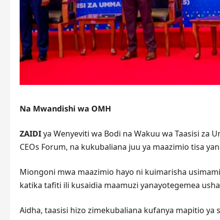
Na Mwandishi wa OMH
ZAIDI
ya Wenyeviti wa Bodi na Wakuu wa Taasisi za Um
CEOs Forum, na kukubaliana juu ya maazimio tisa yan
Miongoni mwa maazimio hayo ni kuimarisha usimamizi 
katika tafiti ili kusaidia maamuzi yanayotegemea usha
Aidha, taasisi hizo zimekubaliana kufanya mapitio ya