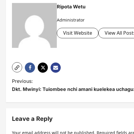
Ripota Wetu
Administrator
Visit Website
View All Post
P
Previous:
Dkt. Mwinyi: Tuiombee nchi amani kuelekea uchagu
o
s
t
Leave a Reply
n
Your email address will not be published.
Required fields a