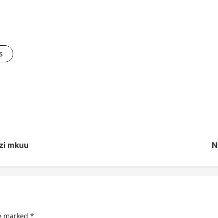
s
zi mkuu
N
re marked
*