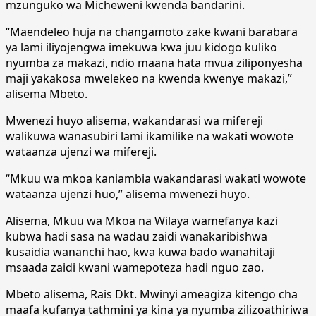
mzunguko wa Micheweni kwenda bandarini.
“Maendeleo huja na changamoto zake kwani barabara
ya lami iliyojengwa imekuwa kwa juu kidogo kuliko
nyumba za makazi, ndio maana hata mvua ziliponyesha
maji yakakosa mwelekeo na kwenda kwenye makazi,”
alisema Mbeto.
Mwenezi huyo alisema, wakandarasi wa mifereji
walikuwa wanasubiri lami ikamilike na wakati wowote
wataanza ujenzi wa mifereji.
“Mkuu wa mkoa kaniambia wakandarasi wakati wowote
wataanza ujenzi huo,” alisema mwenezi huyo.
Alisema, Mkuu wa Mkoa na Wilaya wamefanya kazi
kubwa hadi sasa na wadau zaidi wanakaribishwa
kusaidia wananchi hao, kwa kuwa bado wanahitaji
msaada zaidi kwani wamepoteza hadi nguo zao.
Mbeto alisema, Rais Dkt. Mwinyi ameagiza kitengo cha
maafa kufanya tathmini ya kina ya nyumba zilizoathiriwa