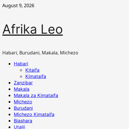
Skip
August 9, 2026
to
content
Afrika Leo
Habari, Burudani, Makala, Michezo
Primary
Habari
Menu
Kitaifa
Kimataifa
Zanzibar
Makala
Makala za Kimataifa
Michezo
Burudani
Michezo Kimataifa
Biashara
Utalii