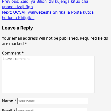
Post
Previous:
Zaidi ya Bilioni 28 kujenga kituo cha
upandikizaji figo
navigation
Next:
UCSAF waliwezesha Shirika la Posta kutoa
huduma Kidigitali
Leave a Reply
Your email address will not be published.
Required fields
are marked
*
Comment
*
Name
*
Email
*