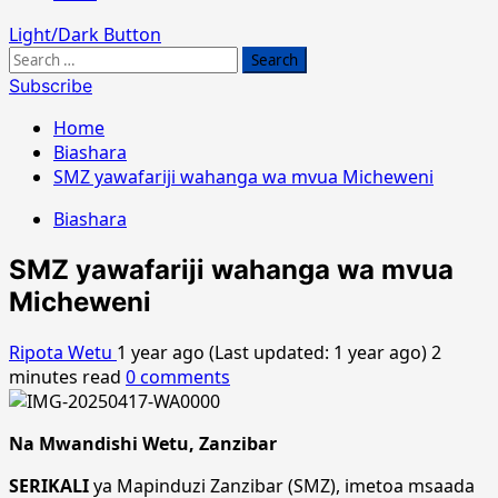
Light/Dark Button
Search
for:
Subscribe
Home
Biashara
SMZ yawafariji wahanga wa mvua Micheweni
Biashara
SMZ yawafariji wahanga wa mvua
Micheweni
Ripota Wetu
1 year ago (Last updated: 1 year ago)
2
minutes read
0 comments
Na Mwandishi Wetu, Zanzibar
SERIKALI
ya Mapinduzi Zanzibar (SMZ), imetoa msaada