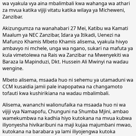
wa vyakula vya aina mbalimbali kwa wahanga wa athari
za mvua katika vijiji vitatu katika wilaya ya Micheweni,
Zanzibar.
Akizungumza na wanahabari 27 Mei, Katibu wa Kamati
Maalum ya NEC Zanzibar, Idara ya Itikadi, Uenezi na
Mafunzo Khamis Mbeto Khamis alisema, vyakula hivyo
ambavyo ni mchele, unga wa ngano, sukari na mafuta ya
kula vimetolewa na Rais wa Zanzibar na Mwenyekiti wa
Baraza la Mapinduzi, Dkt. Hussein Ali Mwinyi na wadau
wengine.
Mbeto alisema, msaada huo ni sehemu ya utamaduni wa
CCM kusaidia jamii pale inapopatwa na changamoto
tofauti kwa kushirikiana na wadau mbalimbali.
Alisema, wananchi walionufaika na msaada huo ni wa
vijiji vya Namapofu, Chunguni na Shumba Mjini, ambao
wamekumbwa na kadhia hiyo kutokana na mvua kubwa
iliyonyesha hivikaribuni na maji kujaa majumbani mwao,
kutokana na barabara ya lami iliyojengwa kutoka