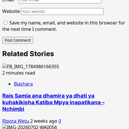
Website
Save my name, email, and website in this browser for
the next time I comment.
Related Stories
2 minutes read
Biashara
Rais Samia ana dhamira ya dhati ya
kuhakikisha Katiba Mpya inapatikana –
Nchimbi
Ripota Wetu
2 weeks ago
0