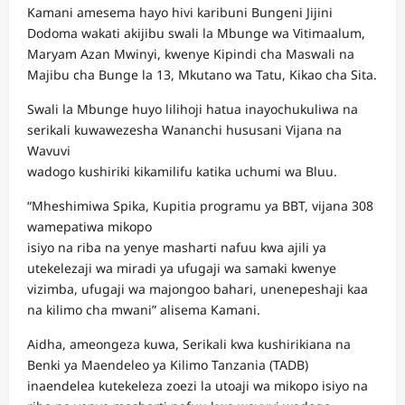
Kamani amesema hayo hivi karibuni Bungeni Jijini
Dodoma wakati akijibu swali la Mbunge wa Vitimaalum,
Maryam Azan Mwinyi, kwenye Kipindi cha Maswali na
Majibu cha Bunge la 13, Mkutano wa Tatu, Kikao cha Sita.
Swali la Mbunge huyo lilihoji hatua inayochukuliwa na
serikali kuwawezesha Wananchi hususani Vijana na
Wavuvi
wadogo kushiriki kikamilifu katika uchumi wa Bluu.
“Mheshimiwa Spika, Kupitia programu ya BBT, vijana 308
wamepatiwa mikopo
isiyo na riba na yenye masharti nafuu kwa ajili ya
utekelezaji wa miradi ya ufugaji wa samaki kwenye
vizimba, ufugaji wa majongoo bahari, unenepeshaji kaa
na kilimo cha mwani” alisema Kamani.
Aidha, ameongeza kuwa, Serikali kwa kushirikiana na
Benki ya Maendeleo ya Kilimo Tanzania (TADB)
inaendelea kutekeleza zoezi la utoaji wa mikopo isiyo na