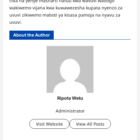
riba na yenye masharti nafuu kwa wavuvi wadogo
wakiwemo vijana kwa kuwawezesha kupata nyenzo za
uvuvi zikiwemo maboti ya kisasa pamoja na nyavu za
uvuvi.
About the Author
Ripota Wetu
Administrator
Visit Website
View All Posts