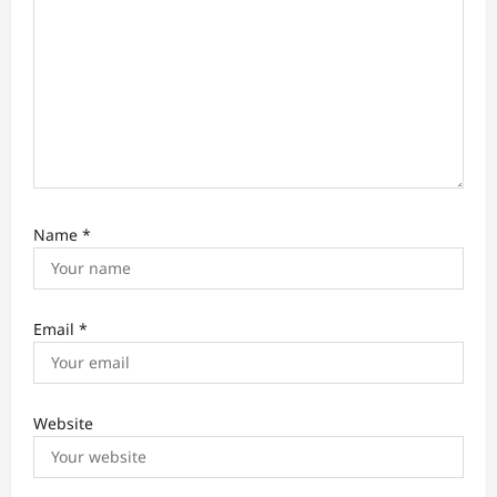
n
Name
*
Email
*
Website