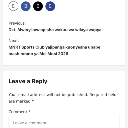
P
Previous:
o
Dkt. Mwinyi awaapisha wakuu wa wilaya wapya
s
Next:
t
MNRT Sports Club yajipanga kuonyesha ubabe
mashindano ya Mei Mosi 2026
n
a
v
Leave a Reply
i
g
Your email address will not be published.
Required fields
a
are marked
*
t
Comment
*
i
o