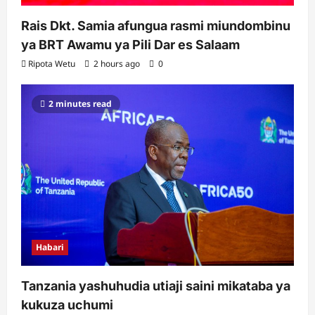
Rais Dkt. Samia afungua rasmi miundombinu
ya BRT Awamu ya Pili Dar es Salaam
Ripota Wetu
2 hours ago
0
2 minutes read
Habari
Tanzania yashuhudia utiaji saini mikataba ya
kukuza uchumi