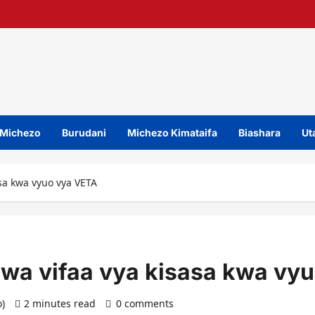
Michezo
Burudani
Michezo Kimataifa
Biashara
Uta
asa kwa vyuo vya VETA
i wa vifaa vya kisasa kwa vy
o)
2 minutes read
0 comments