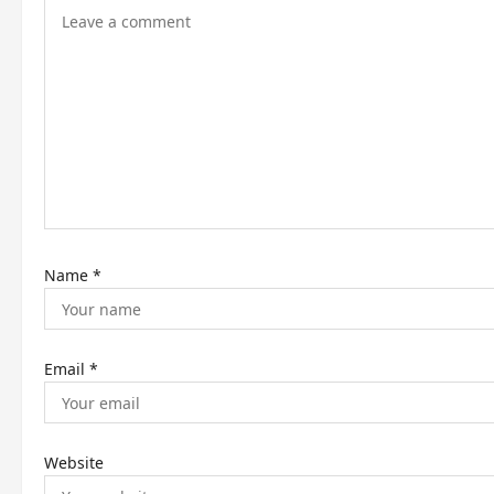
i
g
a
t
i
o
n
Name
*
Email
*
Website