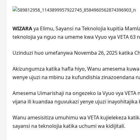
WIZARA
ya Elimu, Sayansi na Teknolojia kupitia Maml
teknolojia ya nguo na umeme kwa Vyuo vya VETA 63 nch
Uzinduzi huo umefanywa Novemba 26, 2025 katika Chu
Akizungumza katika hafla hiyo, Wanu amesema kuwa Se
wenye ujuzi na mbinu za kufundishia zinazoendana na
Amesema Uimarishaji na ongezeko la Vyuo vya VETA nc
vijana ili kuandaa nguvukazi yenye ujuzi inayohitajika
Wanu amesisitiza umuhimu wa VETA kujielekeza katika
sayansi na teknolojia katika uchumi wa kidijitali.