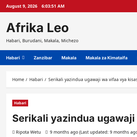
Skip
August 9, 2026
6:03:52 AM
to
content
Afrika Leo
Habari, Burudani, Makala, Michezo
Habari
Zanzibar
Makala
Makala za Kimataifa
Home
Habari
Serikali yazindua ugawaji wa vifaa vya kis
Habari
Serikali yazindua ugawaj
Ripota Wetu
9 months ago (Last updated: 9 months ag