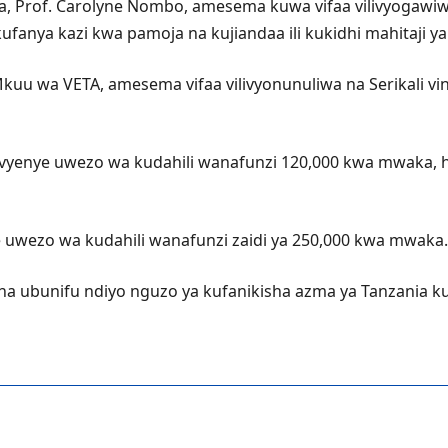
jia, Prof. Carolyne Nombo, amesema kuwa vifaa vilivyoga
ya kazi kwa pamoja na kujiandaa ili kukidhi mahitaji ya s
u wa VETA, amesema vifaa vilivyonunuliwa na Serikali vina
vyenye uwezo wa kudahili wanafunzi 120,000 kwa mwaka, hu
ye uwezo wa kudahili wanafunzi zaidi ya 250,000 kwa mwaka.
 na ubunifu ndiyo nguzo ya kufanikisha azma ya Tanzania 