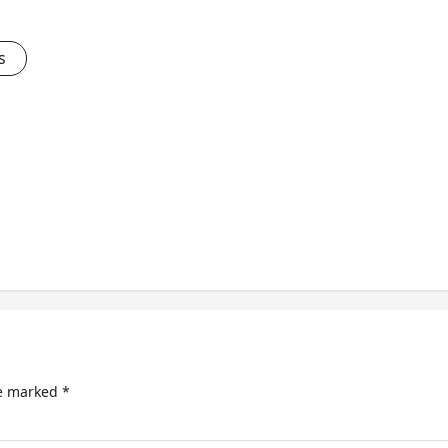
s
re marked
*