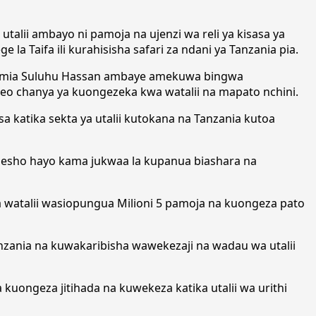
lii ambayo ni pamoja na ujenzi wa reli ya kisasa ya
la Taifa ili kurahisisha safari za ndani ya Tanzania pia.
s Samia Suluhu Hassan ambaye amekuwa bingwa
keo chanya ya kuongezeka kwa watalii na mapato nchini.
katika sekta ya utalii kutokana na Tanzania kutoa
esho hayo kama jukwaa la kupanua biashara na
a watalii wasiopungua Milioni 5 pamoja na kuongeza pato
nzania na kuwakaribisha wawekezaji na wadau wa utalii
kuongeza jitihada na kuwekeza katika utalii wa urithi