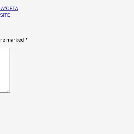
a AfCFTA
 SITE
 are marked
*