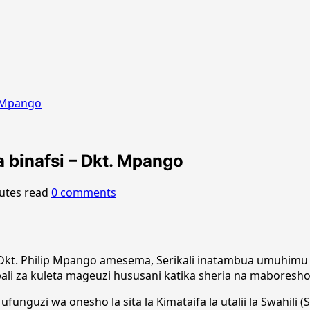
. Mpango
 binafsi – Dkt. Mpango
utes read
0 comments
kt. Philip Mpango amesema, Serikali inatambua umuhimu w
i za kuleta mageuzi hususani katika sheria na maboresho ya 
guzi wa onesho la sita la Kimataifa la utalii la Swahili (S