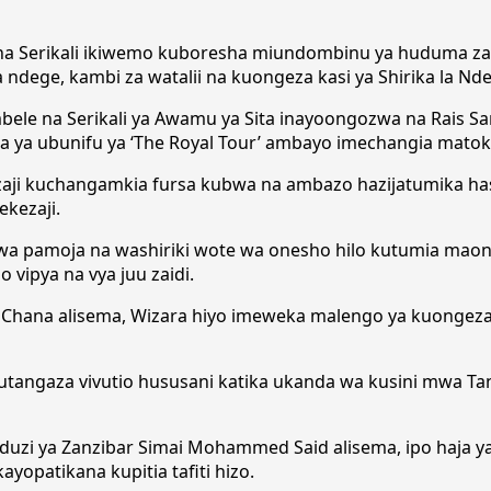
 Serikali ikiwemo kuboresha miundombinu ya huduma za uta
ege, kambi za watalii na kuongeza kasi ya Shirika la Ndege 
umbele na Serikali ya Awamu ya Sita inayoongozwa na Rai
la ya ubunifu ya ‘The Royal Tour’ ambayo imechangia mato
i kuchangamkia fursa kubwa na ambazo hazijatumika hasa 
kezaji.
a pamoja na washiriki wote wa onesho hilo kutumia maon
o vipya na vya juu zaidi.
ndi Chana alisema, Wizara hiyo imeweka malengo ya kuongez
utangaza vivutio hususani katika ukanda wa kusini mwa Ta
duzi ya Zanzibar Simai Mohammed Said alisema, ipo haja ya 
ayopatikana kupitia tafiti hizo.