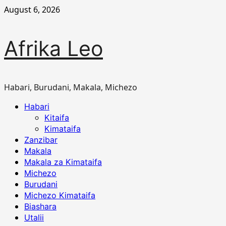
Skip
August 6, 2026
to
content
Afrika Leo
Habari, Burudani, Makala, Michezo
Primary
Habari
Menu
Kitaifa
Kimataifa
Zanzibar
Makala
Makala za Kimataifa
Michezo
Burudani
Michezo Kimataifa
Biashara
Utalii