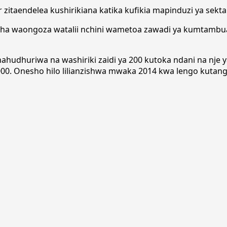
r zitaendelea kushirikiana katika kufikia mapinduzi ya sekta
 cha waongoza watalii nchini wametoa zawadi ya kumtamb
inahudhuriwa na washiriki zaidi ya 200 kutoka ndani na nje 
000. Onesho hilo lilianzishwa mwaka 2014 kwa lengo kutanga