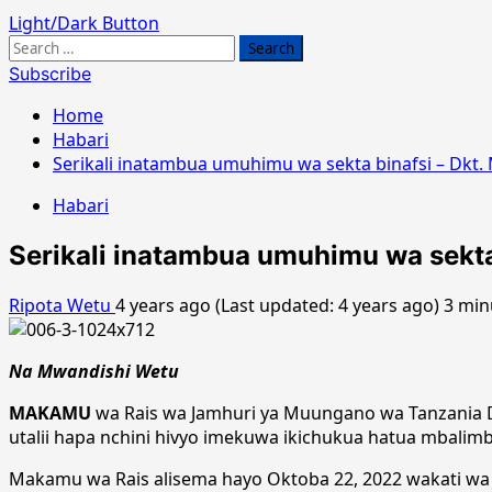
Light/Dark Button
Search
for:
Subscribe
Home
Habari
Serikali inatambua umuhimu wa sekta binafsi – Dkt
Habari
Serikali inatambua umuhimu wa sekta
Ripota Wetu
4 years ago (Last updated: 4 years ago)
3 min
Na Mwandishi Wetu
MAKAMU
wa Rais wa Jamhuri ya Muungano wa Tanzania D
utalii hapa nchini hivyo imekuwa ikichukua hatua mbalimbal
Makamu wa Rais alisema hayo Oktoba 22, 2022 wakati wa ufun