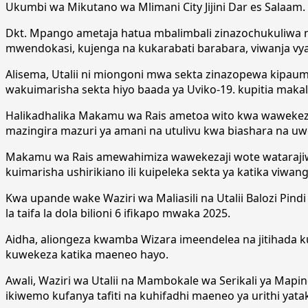
Ukumbi wa Mikutano wa Mlimani City Jijini Dar es Salaam.
Dkt. Mpango ametaja hatua mbalimbali zinazochukuliwa na
mwendokasi, kujenga na kukarabati barabara, viwanja vya nd
Alisema, Utalii ni miongoni mwa sekta zinazopewa kipa
wakuimarisha sekta hiyo baada ya Uviko-19. kupitia maka
Halikadhalika Makamu wa Rais ametoa wito kwa wawekezaj
mazingira mazuri ya amani na utulivu kwa biashara na uwe
Makamu wa Rais amewahimiza wawekezaji wote watarajiw
kuimarisha ushirikiano ili kuipeleka sekta ya katika viwang
Kwa upande wake Waziri wa Maliasili na Utalii Balozi Pi
la taifa la dola bilioni 6 ifikapo mwaka 2025.
Aidha, aliongeza kwamba Wizara imeendelea na jitihada k
kuwekeza katika maeneo hayo.
Awali, Waziri wa Utalii na Mambokale wa Serikali ya Mapin
ikiwemo kufanya tafiti na kuhifadhi maeneo ya urithi yatak