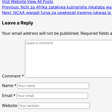
Visit Website
View All Posts
Post
Previous:
Nchi za Afrika zatakiwa kuimarisha mkataba w
Next:
NCAA wanadi fursa za uwekezaji kwenye jukwaa la
navigation
Leave a Reply
Your email address will not be published.
Required fields
Comment
*
Name
*
Email
*
Website