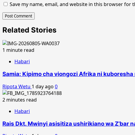
Save my name, email, and website in this browser for 
Related Stories
1 minute read
Habari
Samia: Kipimo cha viongozi Afrika ni kuboresh
Ripota Wetu
1 day ago
0
2 minutes read
Habari
Rais Dkt. Mwinyi asisitiza ushirikiano wa Z’bar 