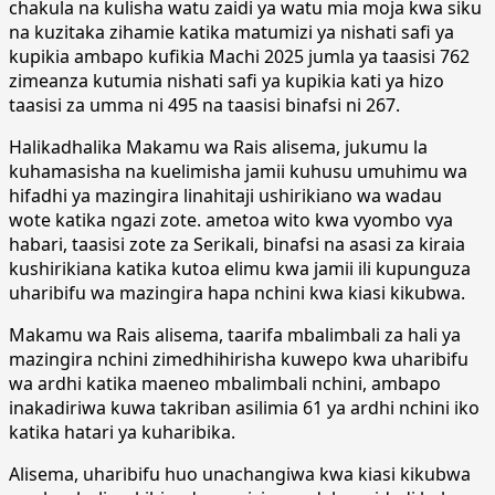
chakula na kulisha watu zaidi ya watu mia moja kwa siku
na kuzitaka zihamie katika matumizi ya nishati safi ya
kupikia ambapo kufikia Machi 2025 jumla ya taasisi 762
zimeanza kutumia nishati safi ya kupikia kati ya hizo
taasisi za umma ni 495 na taasisi binafsi ni 267.
Halikadhalika Makamu wa Rais alisema, jukumu la
kuhamasisha na kuelimisha jamii kuhusu umuhimu wa
hifadhi ya mazingira linahitaji ushirikiano wa wadau
wote katika ngazi zote. ametoa wito kwa vyombo vya
habari, taasisi zote za Serikali, binafsi na asasi za kiraia
kushirikiana katika kutoa elimu kwa jamii ili kupunguza
uharibifu wa mazingira hapa nchini kwa kiasi kikubwa.
Makamu wa Rais alisema, taarifa mbalimbali za hali ya
mazingira nchini zimedhihirisha kuwepo kwa uharibifu
wa ardhi katika maeneo mbalimbali nchini, ambapo
inakadiriwa kuwa takriban asilimia 61 ya ardhi nchini iko
katika hatari ya kuharibika.
Alisema, uharibifu huo unachangiwa kwa kiasi kikubwa