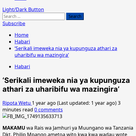
Light/Dark Button
Search
for:
Subscribe
Home
Habari
‘Serikali imeweka nia ya kupunguza athari za
uharibifu wa mazingira’
Habari
‘Serikali imeweka nia ya kupunguza
athari za uharibifu wa mazingira’
Ripota Wetu
1 year ago (Last updated: 1 year ago)
3
minutes read
0 comments
MAKAMU
wa Rais wa Jamhuri ya Muungano wa Tanzania
Dkt. Philip Mpango ametoa wito kwa kwa wadau wote