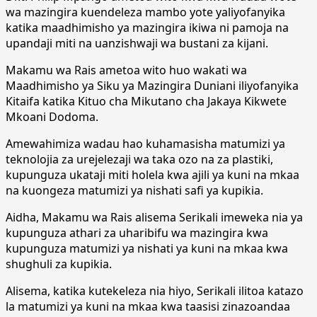
wa mazingira kuendeleza mambo yote yaliyofanyika
katika maadhimisho ya mazingira ikiwa ni pamoja na
upandaji miti na uanzishwaji wa bustani za kijani.
Makamu wa Rais ametoa wito huo wakati wa
Maadhimisho ya Siku ya Mazingira Duniani iliyofanyika
Kitaifa katika Kituo cha Mikutano cha Jakaya Kikwete
Mkoani Dodoma.
Amewahimiza wadau hao kuhamasisha matumizi ya
teknolojia za urejelezaji wa taka ozo na za plastiki,
kupunguza ukataji miti holela kwa ajili ya kuni na mkaa
na kuongeza matumizi ya nishati safi ya kupikia.
Aidha, Makamu wa Rais alisema Serikali imeweka nia ya
kupunguza athari za uharibifu wa mazingira kwa
kupunguza matumizi ya nishati ya kuni na mkaa kwa
shughuli za kupikia.
Alisema, katika kutekeleza nia hiyo, Serikali ilitoa katazo
la matumizi ya kuni na mkaa kwa taasisi zinazoandaa