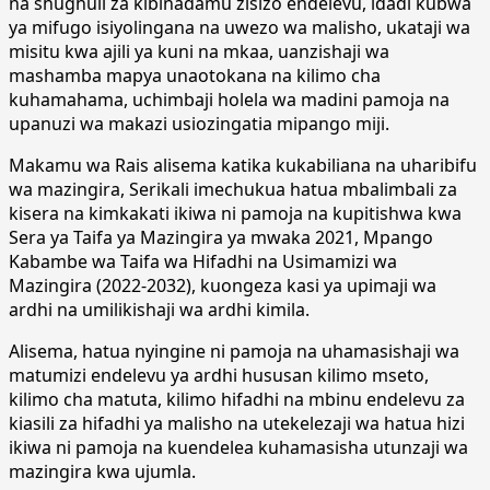
na shughuli za kibinadamu zisizo endelevu, idadi kubwa
ya mifugo isiyolingana na uwezo wa malisho, ukataji wa
misitu kwa ajili ya kuni na mkaa, uanzishaji wa
mashamba mapya unaotokana na kilimo cha
kuhamahama, uchimbaji holela wa madini pamoja na
upanuzi wa makazi usiozingatia mipango miji.
Makamu wa Rais alisema katika kukabiliana na uharibifu
wa mazingira, Serikali imechukua hatua mbalimbali za
kisera na kimkakati ikiwa ni pamoja na kupitishwa kwa
Sera ya Taifa ya Mazingira ya mwaka 2021, Mpango
Kabambe wa Taifa wa Hifadhi na Usimamizi wa
Mazingira (2022-2032), kuongeza kasi ya upimaji wa
ardhi na umilikishaji wa ardhi kimila.
Alisema, hatua nyingine ni pamoja na uhamasishaji wa
matumizi endelevu ya ardhi hususan kilimo mseto,
kilimo cha matuta, kilimo hifadhi na mbinu endelevu za
kiasili za hifadhi ya malisho na utekelezaji wa hatua hizi
ikiwa ni pamoja na kuendelea kuhamasisha utunzaji wa
mazingira kwa ujumla.