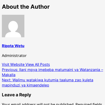
About the Author
Ripota Wetu
Administrator
Visit Website
View All Posts
Post
Previous:
Ilani mpya imebeba matumaini ya Watanzania –
Makalla
navigation
Next:
Walimu watakiwa kutumia taaluma zao kuleta
mapinduzi ya kimaendeleo
Leave a Reply
Your email address will not be published.
Required fields