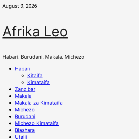
Skip
August 9, 2026
to
content
Afrika Leo
Habari, Burudani, Makala, Michezo
Primary
Habari
Menu
Kitaifa
Kimataifa
Zanzibar
Makala
Makala za Kimataifa
Michezo
Burudani
Michezo Kimataifa
Biashara
Utalii