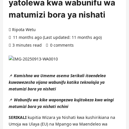
yatolewa kwa wabunifu wa
matumizi bora ya nishati
Ripota Wetu
11 months ago (Last updated: 11 months ago)
3 minutes read
0 comments
📌
Kamishna wa Umeme asema Serikali itaendelea
kuwawezesha vijana wabunifu katika teknolojia ya
matumizi bora ya nishati
📌
Wabunifu wa kike wapongezwa kujitokeza kwa wingi
matumizi bora ya nishati nchini
SERIKALI
kupitia Wizara ya Nishati kwa kushirikiana na
Umoja wa Ulaya (EU) na Mpango wa Maendeleo wa