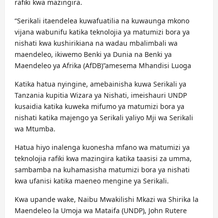
rafiki kwa mazingira.
“Serikali itaendelea kuwafuatilia na kuwaunga mkono
vijana wabunifu katika teknolojia ya matumizi bora ya
nishati kwa kushirikiana na wadau mbalimbali wa
maendeleo, ikiwemo Benki ya Dunia na Benki ya
Maendeleo ya Afrika (AfDB)”amesema Mhandisi Luoga
Katika hatua nyingine, amebainisha kuwa Serikali ya
Tanzania kupitia Wizara ya Nishati, imeishauri UNDP
kusaidia katika kuweka mifumo ya matumizi bora ya
nishati katika majengo ya Serikali yaliyo Mji wa Serikali
wa Mtumba.
Hatua hiyo inalenga kuonesha mfano wa matumizi ya
teknolojia rafiki kwa mazingira katika taasisi za umma,
sambamba na kuhamasisha matumizi bora ya nishati
kwa ufanisi katika maeneo mengine ya Serikali.
Kwa upande wake, Naibu Mwakilishi Mkazi wa Shirika la
Maendeleo la Umoja wa Mataifa (UNDP), John Rutere