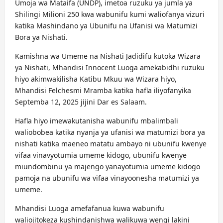
Umoja wa Mataifa (UNDP), imetoa ruzuku ya jumla ya
Shilingi Milioni 250 kwa wabunifu kumi waliofanya vizuri
katika Mashindano ya Ubunifu na Ufanisi wa Matumizi
Bora ya Nishati.
Kamishna wa Umeme na Nishati Jadidifu kutoka Wizara
ya Nishati, Mhandisi Innocent Luoga amekabidhi ruzuku
hiyo akimwakilisha Katibu Mkuu wa Wizara hiyo,
Mhandisi Felchesmi Mramba katika hafla iliyofanyika
Septemba 12, 2025 jijini Dar es Salaam.
Hafla hiyo imewakutanisha wabunifu mbalimbali
waliobobea katika nyanja ya ufanisi wa matumizi bora ya
nishati katika maeneo matatu ambayo ni ubunifu kwenye
vifaa vinavyotumia umeme kidogo, ubunifu kwenye
miundombinu ya majengo yanayotumia umeme kidogo
pamoja na ubunifu wa vifaa vinayoonesha matumizi ya
umeme.
Mhandisi Luoga amefafanua kuwa wabunifu
waliojitokeza kushindanishwa walikuwa wengi lakini