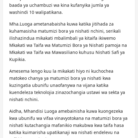
baada ya uchambuzi wa kina kufanyika jumla ya
washindi 10 walipatikana.
Mha.Luoga ametanabaisha kuwa katika jitihada za
kuhamasisha matumizi bora ya nishati nchini, serikali
ilishazindua mikakati mbalimbali ya kitaifa ikiwemo
Mkakati wa Taifa wa Matumizi Bora ya Nishati pamoja na
Mkakati wa Taifa wa Mawasiliano kuhusu Nishati Safi ya
Kupikia.
Amesema lengo kuu la mikakati hiyo ni kuchochea
matokeo chanya ya matumizi bora ya nishati kwa
kuzingatia ubunifu unaofanywa na vijana katika
kuendeleza teknolojia zinazochangia ustawi wa sekta ya
nishati nchini.
Aidha, Mhandisi Luoga amebainisha kuwa kuongezeka
kwa ubunifu wa vifaa vinavyotokana na matumizi bora ya
nishati kutachangia mafanikio makubwa kwa taifa hasa
katika kuimarisha upatikanaji wa nishati endelevu na