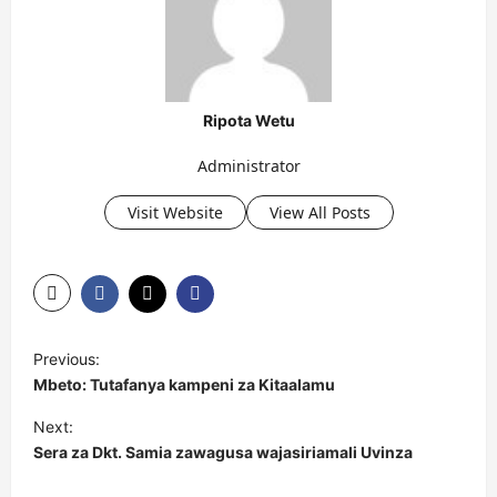
Ripota Wetu
Administrator
Visit Website
View All Posts
P
Previous:
o
Mbeto: Tutafanya kampeni za Kitaalamu
s
Next:
t
Sera za Dkt. Samia zawagusa wajasiriamali Uvinza
n