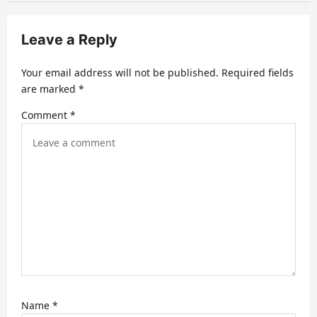
a
v
Leave a Reply
i
Your email address will not be published.
Required fields
g
are marked
*
a
Comment
*
t
i
o
n
Name
*