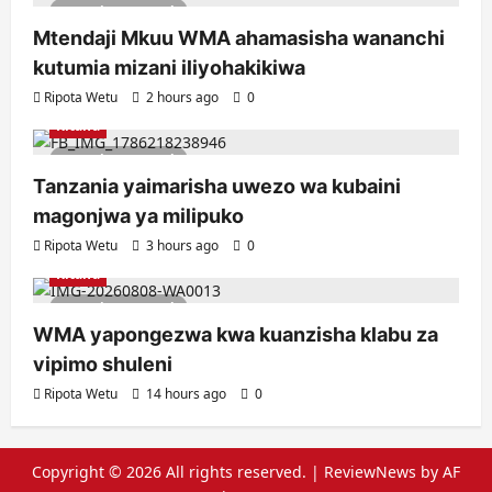
3 minutes read
Mtendaji Mkuu WMA ahamasisha wananchi
kutumia mizani iliyohakikiwa
Ripota Wetu
2 hours ago
0
Kitaifa
2 minutes read
Tanzania yaimarisha uwezo wa kubaini
magonjwa ya milipuko
Ripota Wetu
3 hours ago
0
Kitaifa
3 minutes read
WMA yapongezwa kwa kuanzisha klabu za
vipimo shuleni
Ripota Wetu
14 hours ago
0
Copyright © 2026 All rights reserved.
|
ReviewNews
by AF