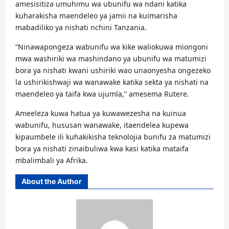
amesisitiza umuhimu wa ubunifu wa ndani katika
kuharakisha maendeleo ya jamii na kuimarisha
mabadiliko ya nishati nchini Tanzania.
“Ninawapongeza wabunifu wa kike waliokuwa miongoni
mwa washiriki wa mashindano ya ubunifu wa matumizi
bora ya nishati kwani ushiriki wao unaonyesha ongezeko
la ushirikishwaji wa wanawake katika sekta ya nishati na
maendeleo ya taifa kwa ujumla,” amesema Rutere.
Ameeleza kuwa hatua ya kuwawezesha na kuinua
wabunifu, hususan wanawake, itaendelea kupewa
kipaumbele ili kuhakikisha teknolojia bunifu za matumizi
bora ya nishati zinaibuliwa kwa kasi katika mataifa
mbalimbali ya Afrika.
About the Author